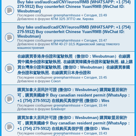
Buy fake usd/aud/cad/CNY/euros/RMB (WHATSAPP: +1 (754)
279-5912) Buy counterfeit Chinese Yuan/RMB (WeChat ID:
Wesbutman)
Последнее сообщение
greenpharmhouse
«
Сегодня, 15:49
Добавлено в форуме
КПМ 32/5 ЗПТО им. Кирова
Buy fake usd/aud/cad/CNY/euros/RMB (WHATSAPP: +1 (754)
279-5912) Buy counterfeit Chinese Yuan/RMB (WeChat ID:
Wesbutman)
Последнее сообщение
greenpharmhouse
«
Сегодня, 15:47
Добавлено в форуме
КПМ 40-27-10,5 Ждановский завод тяжелого
машиностроения
在線購買香港身份證和駕駛執照（微信ID：Wesbutman）在線購
買中國身份證和駕駛執照. 在線購買韓國身份證和駕駛執照. 線上購
買台灣身分證和駕駛執照. (微信ID：Wesbutman）在線購買泰國
身份證和駕駛執照. 在線購買日本身份證和
Последнее сообщение
greenpharmhouse
«
Сегодня, 15:45
Добавлено в форуме
Сокол
購買加拿大居民許可證 (微信ID：Wesbutman) 購買歐盟居留許
可，購買美國綠卡 Buy canadian resident permit (WhatsApp：
+1 (754) 279-5912) 在线购买真假护照 (微信ID：Wes
Последнее сообщение
greenpharmhouse
«
Сегодня, 15:44
Добавлено в форуме
Блейхерт
購買加拿大居民許可證 (微信ID：Wesbutman) 購買歐盟居留許
可，購買美國綠卡 Buy canadian resident permit (WhatsApp：
+1 (754) 279-5912) 在线购买真假护照 (微信ID：Wes
Последнее сообщение
greenpharmhouse
«
Сегодня, 15:43