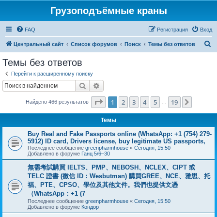
Грузоподъёмные краны
FAQ
Регистрация
Вход
П
Центральный сайт
Список форумов
Поиск
Темы без ответов
о
Темы без ответов
и
Перейти к расширенному поиску
с
Поиск
Расширенный поиск
к
Страница
1
из
19
1
2
3
4
5
19
След.
Найдено 466 результатов
…
Темы
Buy Real and Fake Passports online (WhatsApp: +1 (754) 279-
5912) ID card, Drivers license, buy legitimate US passports,
Последнее сообщение
greenpharmhouse
«
Сегодня, 15:50
Добавлено в форуме
Ганц 5/6–30
無需考試購買 IELTS、PMP、NEBOSH、NCLEX、CIPT 或
TELC 證書 (微信 ID：Wesbutman) 購買GREE、NCE、雅思、托
福、PTE、CPSO、學位及其他文件。我們也提供文憑
（WhatsApp：+1 (7
Последнее сообщение
greenpharmhouse
«
Сегодня, 15:50
Добавлено в форуме
Кондор