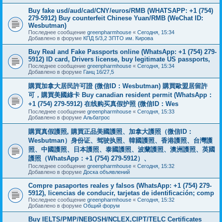
Buy fake usd/aud/cad/CNY/euros/RMB (WHATSAPP: +1 (754)
279-5912) Buy counterfeit Chinese Yuan/RMB (WeChat ID:
Wesbutman)
Последнее сообщение
greenpharmhouse
«
Сегодня, 15:34
Добавлено в форуме
КПД 5/3,2 ЗПТО им. Кирова
Buy Real and Fake Passports online (WhatsApp: +1 (754) 279-
5912) ID card, Drivers license, buy legitimate US passports,
Последнее сообщение
greenpharmhouse
«
Сегодня, 15:34
Добавлено в форуме
Ганц 16/27,5
購買加拿大居民許可證 (微信ID：Wesbutman) 購買歐盟居留許
可，購買美國綠卡 Buy canadian resident permit (WhatsApp：
+1 (754) 279-5912) 在线购买真假护照 (微信ID：Wes
Последнее сообщение
greenpharmhouse
«
Сегодня, 15:33
Добавлено в форуме
Альбатрос
購買真假護照, 購買正品美國護照、加拿大護照（微信ID：
Wesbutman）身份证、驾驶执照、韓國護照、香港護照、台灣護
照、中國護照、日本護照、泰國護照、波蘭護照、澳洲護照、英國
護照（WhatsApp：+1 (754) 279-5912）、
Последнее сообщение
greenpharmhouse
«
Сегодня, 15:32
Добавлено в форуме
Доска объявлений
Compre pasaportes reales y falsos (WhatsApp: +1 (754) 279-
5912), licencias de conducir, tarjetas de identificación; comp
Последнее сообщение
greenpharmhouse
«
Сегодня, 15:32
Добавлено в форуме
Общий форум
Buy IELTS/PMP/NEBOSH/NCLEX,CIPT/TELC Certificates