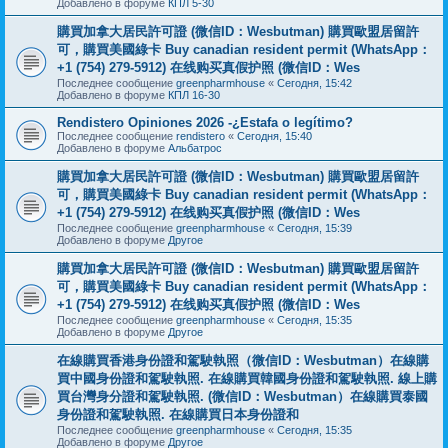
Добавлено в форуме
КПЛ 5-30
購買加拿大居民許可證 (微信ID：Wesbutman) 購買歐盟居留許
可，購買美國綠卡 Buy canadian resident permit (WhatsApp：
+1 (754) 279-5912) 在线购买真假护照 (微信ID：Wes
Последнее сообщение
greenpharmhouse
«
Сегодня, 15:42
Добавлено в форуме
КПЛ 16-30
Rendistero Opiniones 2026 -¿Estafa o legítimo?
Последнее сообщение
rendistero
«
Сегодня, 15:40
Добавлено в форуме
Альбатрос
購買加拿大居民許可證 (微信ID：Wesbutman) 購買歐盟居留許
可，購買美國綠卡 Buy canadian resident permit (WhatsApp：
+1 (754) 279-5912) 在线购买真假护照 (微信ID：Wes
Последнее сообщение
greenpharmhouse
«
Сегодня, 15:39
Добавлено в форуме
Другое
購買加拿大居民許可證 (微信ID：Wesbutman) 購買歐盟居留許
可，購買美國綠卡 Buy canadian resident permit (WhatsApp：
+1 (754) 279-5912) 在线购买真假护照 (微信ID：Wes
Последнее сообщение
greenpharmhouse
«
Сегодня, 15:35
Добавлено в форуме
Другое
在線購買香港身份證和駕駛執照（微信ID：Wesbutman）在線購
買中國身份證和駕駛執照. 在線購買韓國身份證和駕駛執照. 線上購
買台灣身分證和駕駛執照. (微信ID：Wesbutman）在線購買泰國
身份證和駕駛執照. 在線購買日本身份證和
Последнее сообщение
greenpharmhouse
«
Сегодня, 15:35
Добавлено в форуме
Другое