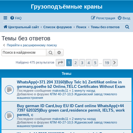
Грузоподъёмные краны
FAQ
Регистрация
Вход
П
Центральный сайт
Список форумов
Поиск
Темы без ответов
о
Темы без ответов
и
Перейти к расширенному поиску
с
Поиск
Расширенный поиск
к
Страница
1
из
19
1
2
3
4
5
19
След.
Найдено 475 результатов
…
Темы
WhatsApp(+371 204 33160)Buy Telc b1 Zertifikat online in
germany,goethe b2 Online,TELC Certificates Without Exam
Последнее сообщение
makeolis11
«
1 минуту назад
Добавлено в форуме
КПМ 40-27-10,5 Ждановский завод тяжелого
машиностроения
Buy german ID Card,buy EU ID Card online WhatsApp(+44
7397 620325)Buy green card,residence permit, IELTS, work
permit, c
Последнее сообщение
makeolis11
«
2 минуты назад
Добавлено в форуме
КПМ 40-27-10,5 Ждановский завод тяжелого
машиностроения