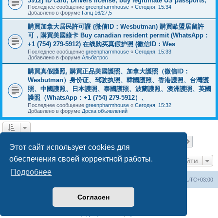
5912) ID card, Drivers license, buy legitimate US passports,
Последнее сообщение
greenpharmhouse
«
Сегодня, 15:34
Добавлено в форуме
Ганц 16/27,5
購買加拿大居民許可證 (微信ID：Wesbutman) 購買歐盟居留許
可，購買美國綠卡 Buy canadian resident permit (WhatsApp：
+1 (754) 279-5912) 在线购买真假护照 (微信ID：Wes
Последнее сообщение
greenpharmhouse
«
Сегодня, 15:33
Добавлено в форуме
Альбатрос
購買真假護照, 購買正品美國護照、加拿大護照（微信ID：
Wesbutman）身份证、驾驶执照、韓國護照、香港護照、台灣護
照、中國護照、日本護照、泰國護照、波蘭護照、澳洲護照、英國
護照（WhatsApp：+1 (754) 279-5912）、
Последнее сообщение
greenpharmhouse
«
Сегодня, 15:32
Добавлено в форуме
Доска объявлений
Страница
1
из
19
1
2
3
4
5
19
След.
Найдено 475 результатов
…
Этот сайт использует cookies для
обеспечения своей корректной работы.
Перейти
Подробнее
Центральный сайт
Список форумов
Часовой пояс:
UTC+03:00
Согласен
Создано на основе
phpBB
® Forum Software © phpBB Limited
Русская поддержка phpBB
Конфиденциальность
|
Правила