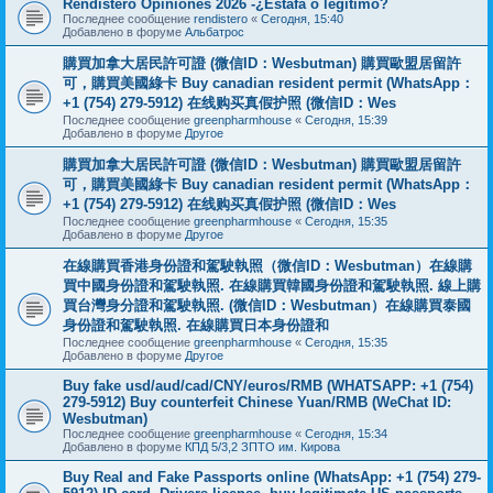
Rendistero Opiniones 2026 -¿Estafa o legítimo?
Последнее сообщение
rendistero
«
Сегодня, 15:40
Добавлено в форуме
Альбатрос
購買加拿大居民許可證 (微信ID：Wesbutman) 購買歐盟居留許
可，購買美國綠卡 Buy canadian resident permit (WhatsApp：
+1 (754) 279-5912) 在线购买真假护照 (微信ID：Wes
Последнее сообщение
greenpharmhouse
«
Сегодня, 15:39
Добавлено в форуме
Другое
購買加拿大居民許可證 (微信ID：Wesbutman) 購買歐盟居留許
可，購買美國綠卡 Buy canadian resident permit (WhatsApp：
+1 (754) 279-5912) 在线购买真假护照 (微信ID：Wes
Последнее сообщение
greenpharmhouse
«
Сегодня, 15:35
Добавлено в форуме
Другое
在線購買香港身份證和駕駛執照（微信ID：Wesbutman）在線購
買中國身份證和駕駛執照. 在線購買韓國身份證和駕駛執照. 線上購
買台灣身分證和駕駛執照. (微信ID：Wesbutman）在線購買泰國
身份證和駕駛執照. 在線購買日本身份證和
Последнее сообщение
greenpharmhouse
«
Сегодня, 15:35
Добавлено в форуме
Другое
Buy fake usd/aud/cad/CNY/euros/RMB (WHATSAPP: +1 (754)
279-5912) Buy counterfeit Chinese Yuan/RMB (WeChat ID:
Wesbutman)
Последнее сообщение
greenpharmhouse
«
Сегодня, 15:34
Добавлено в форуме
КПД 5/3,2 ЗПТО им. Кирова
Buy Real and Fake Passports online (WhatsApp: +1 (754) 279-