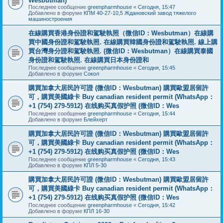
Wesbutman)
Последнее сообщение
greenpharmhouse
«
Сегодня, 15:47
Добавлено в форуме
КПМ 40-27-10,5 Ждановский завод тяжелого
машиностроения
在線購買香港身份證和駕駛執照（微信ID：Wesbutman）在線購
買中國身份證和駕駛執照. 在線購買韓國身份證和駕駛執照. 線上購
買台灣身分證和駕駛執照. (微信ID：Wesbutman）在線購買泰國
身份證和駕駛執照. 在線購買日本身份證和
Последнее сообщение
greenpharmhouse
«
Сегодня, 15:45
Добавлено в форуме
Сокол
購買加拿大居民許可證 (微信ID：Wesbutman) 購買歐盟居留許
可，購買美國綠卡 Buy canadian resident permit (WhatsApp：
+1 (754) 279-5912) 在线购买真假护照 (微信ID：Wes
Последнее сообщение
greenpharmhouse
«
Сегодня, 15:44
Добавлено в форуме
Блейхерт
購買加拿大居民許可證 (微信ID：Wesbutman) 購買歐盟居留許
可，購買美國綠卡 Buy canadian resident permit (WhatsApp：
+1 (754) 279-5912) 在线购买真假护照 (微信ID：Wes
Последнее сообщение
greenpharmhouse
«
Сегодня, 15:43
Добавлено в форуме
КПЛ 5-30
購買加拿大居民許可證 (微信ID：Wesbutman) 購買歐盟居留許
可，購買美國綠卡 Buy canadian resident permit (WhatsApp：
+1 (754) 279-5912) 在线购买真假护照 (微信ID：Wes
Последнее сообщение
greenpharmhouse
«
Сегодня, 15:42
Добавлено в форуме
КПЛ 16-30