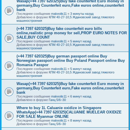
Wasap{+44 7397 620325}Buy fake counterfeit Euro money in
germany,Buy Counterfeit euro,Fake euros online,counterfeit
bank
Последнее сообщение
makeolis11
«
3 минуты назад
Добавлено в форуме
КПМ 40-27-10,5 Ждановский завод тяжелого
машиностроения
(+44 7397 620325)Buy fake counterfeit euro bills
online,realistic prop money for sell,PROP EURO NOTES FOR
SALE,BUY COUNT
Последнее сообщение
makeolis11
«
5 минут назад
Добавлено в форуме
КПМ 40-27-10,5 Ждановский завод тяжелого
машиностроения
(+44 7397 620325)Buy german passport online Buy
Norwegian passport online Buy Poland Passport online Buy
Romania Passpor
Последнее сообщение
makeolis11
«
5 минут назад
Добавлено в форуме
КПМ 40-27-10,5 Ждановский завод тяжелого
машиностроения
Wasap{+44 7397 620325}Buy fake counterfeit Euro money in
germany,Buy Counterfeit euro,Fake euros online,counterfeit
bank
Последнее сообщение
makeolis11
«
6 минут назад
Добавлено в форуме
Ганц 5/6–30
Where to buy 1L Caluanie oxidize in Singapore
WhatsApp(+44 7397 620325)CALUANIE MUELEAR OXIDIZE
FOR SALE Myanmar ONLINE
Последнее сообщение
makeolis11
«
8 минут назад
Добавлено в форуме
Ганц 5/6–30