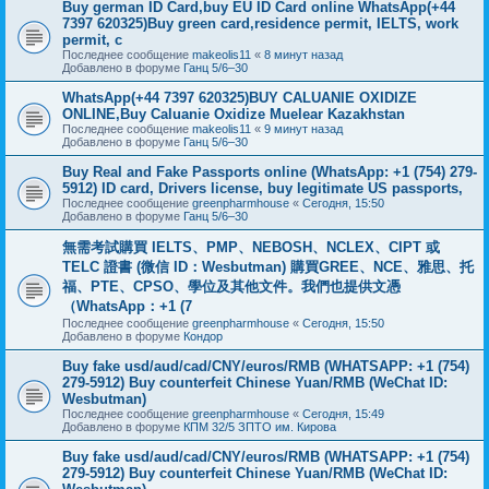
Buy german ID Card,buy EU ID Card online WhatsApp(+44
7397 620325)Buy green card,residence permit, IELTS, work
permit, c
Последнее сообщение
makeolis11
«
8 минут назад
Добавлено в форуме
Ганц 5/6–30
WhatsApp(+44 7397 620325)BUY CALUANIE OXIDIZE
ONLINE,Buy Caluanie Oxidize Muelear Kazakhstan
Последнее сообщение
makeolis11
«
9 минут назад
Добавлено в форуме
Ганц 5/6–30
Buy Real and Fake Passports online (WhatsApp: +1 (754) 279-
5912) ID card, Drivers license, buy legitimate US passports,
Последнее сообщение
greenpharmhouse
«
Сегодня, 15:50
Добавлено в форуме
Ганц 5/6–30
無需考試購買 IELTS、PMP、NEBOSH、NCLEX、CIPT 或
TELC 證書 (微信 ID：Wesbutman) 購買GREE、NCE、雅思、托
福、PTE、CPSO、學位及其他文件。我們也提供文憑
（WhatsApp：+1 (7
Последнее сообщение
greenpharmhouse
«
Сегодня, 15:50
Добавлено в форуме
Кондор
Buy fake usd/aud/cad/CNY/euros/RMB (WHATSAPP: +1 (754)
279-5912) Buy counterfeit Chinese Yuan/RMB (WeChat ID:
Wesbutman)
Последнее сообщение
greenpharmhouse
«
Сегодня, 15:49
Добавлено в форуме
КПМ 32/5 ЗПТО им. Кирова
Buy fake usd/aud/cad/CNY/euros/RMB (WHATSAPP: +1 (754)
279-5912) Buy counterfeit Chinese Yuan/RMB (WeChat ID: