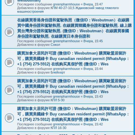
Wesbutman)
Последнее сообщение
greenpharmhouse
«
Вчера, 15:47
Добавлено в форуме
КПМ 40-27-10,5 Ждановский завод тяжелого
машиностроения
在線購買香港身份證和駕駛執照（微信ID：Wesbutman）在線購
買中國身份證和駕駛執照. 在線購買韓國身份證和駕駛執照. 線上購
買台灣身分證和駕駛執照. (微信ID：Wesbutman）在線購買泰國
身份證和駕駛執照. 在線購買日本身份證和
Последнее сообщение
greenpharmhouse
«
Вчера, 15:45
Добавлено в форуме
Сокол
購買加拿大居民許可證 (微信ID：Wesbutman) 購買歐盟居留許
可，購買美國綠卡 Buy canadian resident permit (WhatsApp：
+1 (754) 279-5912) 在线购买真假护照 (微信ID：Wes
Последнее сообщение
greenpharmhouse
«
Вчера, 15:44
Добавлено в форуме
Блейхерт
購買加拿大居民許可證 (微信ID：Wesbutman) 購買歐盟居留許
可，購買美國綠卡 Buy canadian resident permit (WhatsApp：
+1 (754) 279-5912) 在线购买真假护照 (微信ID：Wes
Последнее сообщение
greenpharmhouse
«
Вчера, 15:43
Добавлено в форуме
КПЛ 5-30
購買加拿大居民許可證 (微信ID：Wesbutman) 購買歐盟居留許
可，購買美國綠卡 Buy canadian resident permit (WhatsApp：
+1 (754) 279-5912) 在线购买真假护照 (微信ID：Wes
Последнее сообщение
greenpharmhouse
«
Вчера, 15:42
Добавлено в форуме
КПЛ 16-30