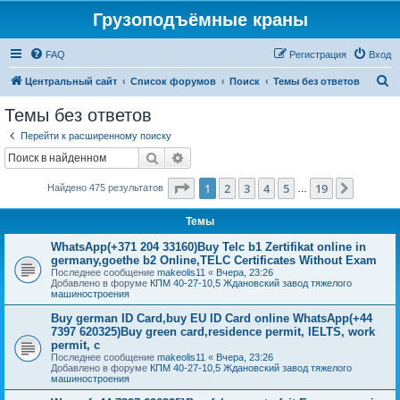
Грузоподъёмные краны
FAQ
Регистрация
Вход
П
Центральный сайт
Список форумов
Поиск
Темы без ответов
о
Темы без ответов
и
Перейти к расширенному поиску
с
Поиск
Расширенный поиск
к
Страница
1
из
19
1
2
3
4
5
19
След.
Найдено 475 результатов
…
Темы
WhatsApp(+371 204 33160)Buy Telc b1 Zertifikat online in
germany,goethe b2 Online,TELC Certificates Without Exam
Последнее сообщение
makeolis11
«
Вчера, 23:26
Добавлено в форуме
КПМ 40-27-10,5 Ждановский завод тяжелого
машиностроения
Buy german ID Card,buy EU ID Card online WhatsApp(+44
7397 620325)Buy green card,residence permit, IELTS, work
permit, c
Последнее сообщение
makeolis11
«
Вчера, 23:26
Добавлено в форуме
КПМ 40-27-10,5 Ждановский завод тяжелого
машиностроения