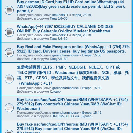
Buy german ID Card,buy EU ID Card online WhatsApp(+44
7397 620325)Buy green card,residence permit, IELTS, work
permit, c
Последнее сообщение
makeolis11
«
Вчера, 23:19
Добавлено в форуме
Ганц 5/6–30
WhatsApp(+44 7397 620325)BUY CALUANIE OXIDIZE
ONLINE,Buy Caluanie Oxidize Muelear Kazakhstan
Последнее сообщение
makeolis11
«
Вчера, 23:18
Добавлено в форуме
Ганц 5/6–30
Buy Real and Fake Passports online (WhatsApp: +1 (754) 279-
5912) ID card, Drivers license, buy legitimate US passports,
Последнее сообщение
greenpharmhouse
«
Вчера, 15:50
Добавлено в форуме
Ганц 5/6–30
無需考試購買 IELTS、PMP、NEBOSH、NCLEX、CIPT 或
TELC 證書 (微信 ID：Wesbutman) 購買GREE、NCE、雅思、托
福、PTE、CPSO、學位及其他文件。我們也提供文憑
（WhatsApp：+1 (7
Последнее сообщение
greenpharmhouse
«
Вчера, 15:50
Добавлено в форуме
Кондор
Buy fake usd/aud/cad/CNY/euros/RMB (WHATSAPP: +1 (754)
279-5912) Buy counterfeit Chinese Yuan/RMB (WeChat ID:
Wesbutman)
Последнее сообщение
greenpharmhouse
«
Вчера, 15:49
Добавлено в форуме
КПМ 32/5 ЗПТО им. Кирова
Buy fake usd/aud/cad/CNY/euros/RMB (WHATSAPP: +1 (754)
279-5912) Buy counterfeit Chinese Yuan/RMB (WeChat ID: