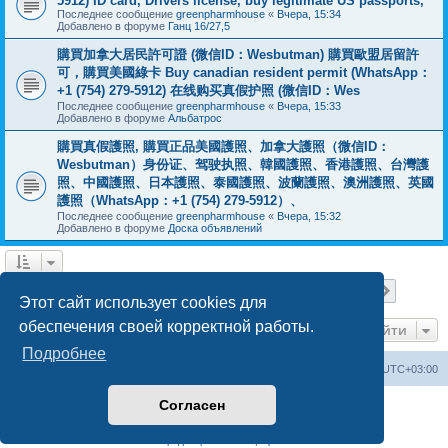
5912) ID card, Drivers license, buy legitimate US passports,
Последнее сообщение
greenpharmhouse
«
Вчера, 15:34
Добавлено в форуме
Ганц 16/27,5
購買加拿大居民許可證 (微信ID：Wesbutman) 購買歐盟居留許
可，購買美國綠卡 Buy canadian resident permit (WhatsApp：
+1 (754) 279-5912) 在线购买真假护照 (微信ID：Wes
Последнее сообщение
greenpharmhouse
«
Вчера, 15:33
Добавлено в форуме
Альбатрос
購買真假護照, 購買正品美國護照、加拿大護照（微信ID：
Wesbutman）身份证、驾驶执照、韓國護照、香港護照、台灣護
照、中國護照、日本護照、泰國護照、波蘭護照、澳洲護照、英國
護照（WhatsApp：+1 (754) 279-5912）、
Последнее сообщение
greenpharmhouse
«
Вчера, 15:32
Добавлено в форуме
Доска объявлений
Страница
1
из
19
1
2
3
4
5
19
След.
Найдено 475 результатов
…
Этот сайт использует cookies для
обеспечения своей корректной работы.
Перейти
Подробнее
Центральный сайт
Список форумов
Часовой пояс:
UTC+03:00
Согласен
Создано на основе
phpBB
® Forum Software © phpBB Limited
Русская поддержка phpBB
Конфиденциальность
|
Правила