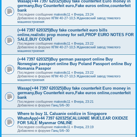
Wasap{+44 7397 620325}Buy fake counterfeit Euro money in
germany,Buy Counterfeit euro,Fake euros online,counterfeit
bank
Последнее сообщение
makeolis11
«
Вчера, 23:24
Добавлено в форуме
КПМ 40-27-10,5 Ждановский завод тяжелого
машиностроения
(+44 7397 620325)Buy fake counterfeit euro bills
online,realistic prop money for sell,PROP EURO NOTES FOR
SALE,BUY COUNT
Последнее сообщение
makeolis11
«
Вчера, 23:22
Добавлено в форуме
КПМ 40-27-10,5 Ждановский завод тяжелого
машиностроения
(+44 7397 620325)Buy german passport online Buy
Norwegian passport online Buy Poland Passport online Buy
Romania Passpor
Последнее сообщение
makeolis11
«
Вчера, 23:22
Добавлено в форуме
КПМ 40-27-10,5 Ждановский завод тяжелого
машиностроения
Wasap{+44 7397 620325}Buy fake counterfeit Euro money in
germany,Buy Counterfeit euro,Fake euros online,counterfeit
bank
Последнее сообщение
makeolis11
«
Вчера, 23:21
Добавлено в форуме
Ганц 5/6–30
Where to buy 1L Caluanie oxidize in Singapore
WhatsApp(+44 7397 620325)CALUANIE MUELEAR OXIDIZE
FOR SALE Myanmar ONLINE
Последнее сообщение
makeolis11
«
Вчера, 23:19
Добавлено в форуме
Ганц 5/6–30