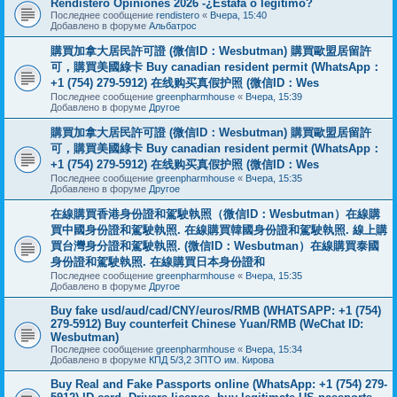
Rendistero Opiniones 2026 -¿Estafa o legítimo?
Последнее сообщение
rendistero
«
Вчера, 15:40
Добавлено в форуме
Альбатрос
購買加拿大居民許可證 (微信ID：Wesbutman) 購買歐盟居留許
可，購買美國綠卡 Buy canadian resident permit (WhatsApp：
+1 (754) 279-5912) 在线购买真假护照 (微信ID：Wes
Последнее сообщение
greenpharmhouse
«
Вчера, 15:39
Добавлено в форуме
Другое
購買加拿大居民許可證 (微信ID：Wesbutman) 購買歐盟居留許
可，購買美國綠卡 Buy canadian resident permit (WhatsApp：
+1 (754) 279-5912) 在线购买真假护照 (微信ID：Wes
Последнее сообщение
greenpharmhouse
«
Вчера, 15:35
Добавлено в форуме
Другое
在線購買香港身份證和駕駛執照（微信ID：Wesbutman）在線購
買中國身份證和駕駛執照. 在線購買韓國身份證和駕駛執照. 線上購
買台灣身分證和駕駛執照. (微信ID：Wesbutman）在線購買泰國
身份證和駕駛執照. 在線購買日本身份證和
Последнее сообщение
greenpharmhouse
«
Вчера, 15:35
Добавлено в форуме
Другое
Buy fake usd/aud/cad/CNY/euros/RMB (WHATSAPP: +1 (754)
279-5912) Buy counterfeit Chinese Yuan/RMB (WeChat ID:
Wesbutman)
Последнее сообщение
greenpharmhouse
«
Вчера, 15:34
Добавлено в форуме
КПД 5/3,2 ЗПТО им. Кирова
Buy Real and Fake Passports online (WhatsApp: +1 (754) 279-