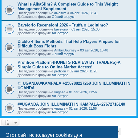
What Is AlkaSlim? A Complete Guide to This Weight
Management Supplement
Последнее сообщение
alkaslim
«
04 авг 2026, 08:41
Добавлено в форуме
Общий форум
Bavelorio Recensioni 2026 - Truffa o Legittimo?
Последнее сообщение
bavelorio
«
03 авг 2026, 15:30
Добавлено в форуме
Альбатрос
Diablo 4 Items Methods That Help Players Prepare for
Difficult Boss Fights
Последнее сообщение
AmberJourney
«
03 авг 2026, 10:48
Добавлено в форуме
Общий форум
Profition Platform-(HONETS REVIEW BY TRADERS)-A
Simple Guide to Online Market Access!
Последнее сообщение
profition
«
02 авг 2026, 11:20
Добавлено в форуме
Альбатрос
@ UGANDA#KAMPALA +256788227269 JOIN ILLUMINATI IN
UGANDA
Последнее сообщение
yugasa
«
01 авг 2026, 11:56
Добавлено в форуме
Альбатрос
##UGANDA JOIN ILLUMINATI IN KAMPALA+27672716140
Последнее сообщение
yugasa
«
01 авг 2026, 11:56
Добавлено в форуме
Альбатрос
Страница
1
из
18
1
2
3
4
5
18
След.
Найдено 443 результата
…
Этот сайт использует cookies для