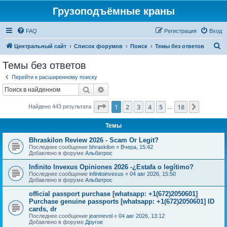
Грузоподъёмные краны
FAQ
Регистрация
Вход
П
Центральный сайт
Список форумов
Поиск
Темы без ответов
о
Темы без ответов
и
Перейти к расширенному поиску
с
Поиск
Расширенный поиск
к
Страница
1
из
18
1
2
3
4
5
18
След.
Найдено 443 результата
…
Темы
Bhraskilon Review 2026 - Scam Or Legit?
Последнее сообщение
bhraskilon
«
Вчера, 15:42
Добавлено в форуме
Альбатрос
Infinito Invexus Opiniones 2026 -¿Estafa o legítimo?
Последнее сообщение
infinitoinvexus
«
04 авг 2026, 15:50
Добавлено в форуме
Альбатрос
official passport purchase [whatsapp: +1(672)2050601]
Purchase genuine passports [whatsapp: +1(672)2050601] ID
cards, dr
Последнее сообщение
jeannevol
«
04 авг 2026, 13:12
Добавлено в форуме
Другое