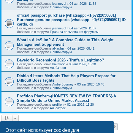
Последнее сообщение
jeannevol
«
04 авг 2026, 11:38
Добавлено в форуме
Общий форум
official passport purchase [whatsapp: +1(672)2050601]
Purchase genuine passports [whatsapp: +1(672)2050601] ID
cards, dr
Последнее сообщение
jeannevol
«
04 авг 2026, 11:37
Добавлено в форуме
Правила пользования форумом
What Is AlkaSlim? A Complete Guide to This Weight
Management Supplement
Последнее сообщение
alkaslim
«
04 авг 2026, 08:41
Добавлено в форуме
Общий форум
Bavelorio Recensioni 2026 - Truffa o Legittimo?
Последнее сообщение
bavelorio
«
03 авг 2026, 15:30
Добавлено в форуме
Альбатрос
Diablo 4 Items Methods That Help Players Prepare for
Difficult Boss Fights
Последнее сообщение
AmberJourney
«
03 авг 2026, 10:48
Добавлено в форуме
Общий форум
Profition Platform-(HONETS REVIEW BY TRADERS)-A
Simple Guide to Online Market Access!
Последнее сообщение
profition
«
02 авг 2026, 11:20
Добавлено в форуме
Альбатрос
Страница
1
из
18
1
2
3
4
5
18
След.
Найдено 445 результатов
…
Этот сайт использует cookies для