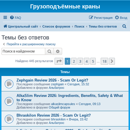
Грузоподъёмные краны
FAQ
Регистрация
Вход
П
Центральный сайт
Список форумов
Поиск
Темы без ответов
о
Темы без ответов
и
Перейти к расширенному поиску
с
Поиск
Расширенный поиск
к
Страница
1
из
18
1
2
3
4
5
18
След.
Найдено 445 результатов
…
Темы
Zephgain Review 2026 - Scam Or Legit?
Последнее сообщение
zephgain
«
Сегодня, 15:32
Добавлено в форуме
Альбатрос
AlkaSlim Review 2026: Ingredients, Benefits, Safety & What
to Know
Последнее сообщение
alkaslimcapsules
«
Сегодня, 09:13
Добавлено в форуме
Общий форум
Bhraskilon Review 2026 - Scam Or Legit?
Последнее сообщение
bhraskilon
«
Вчера, 15:42
Добавлено в форуме
Альбатрос