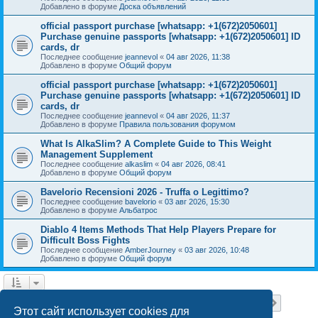
Добавлено в форуме
Доска объявлений
official passport purchase [whatsapp: +1(672)2050601]
Purchase genuine passports [whatsapp: +1(672)2050601] ID
cards, dr
Последнее сообщение
jeannevol
«
04 авг 2026, 11:38
Добавлено в форуме
Общий форум
official passport purchase [whatsapp: +1(672)2050601]
Purchase genuine passports [whatsapp: +1(672)2050601] ID
cards, dr
Последнее сообщение
jeannevol
«
04 авг 2026, 11:37
Добавлено в форуме
Правила пользования форумом
What Is AlkaSlim? A Complete Guide to This Weight
Management Supplement
Последнее сообщение
alkaslim
«
04 авг 2026, 08:41
Добавлено в форуме
Общий форум
Bavelorio Recensioni 2026 - Truffa o Legittimo?
Последнее сообщение
bavelorio
«
03 авг 2026, 15:30
Добавлено в форуме
Альбатрос
Diablo 4 Items Methods That Help Players Prepare for
Difficult Boss Fights
Последнее сообщение
AmberJourney
«
03 авг 2026, 10:48
Добавлено в форуме
Общий форум
Страница
1
из
18
1
2
3
4
5
18
След.
Найдено 446 результатов
…
Этот сайт использует cookies для