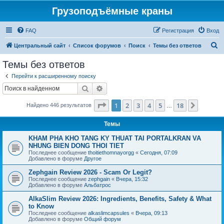
Грузоподъёмные краны
FAQ
Регистрация
Вход
П
Центральный сайт
Список форумов
Поиск
Темы без ответов
о
Темы без ответов
и
Перейти к расширенному поиску
с
Поиск
Расширенный поиск
к
Страница
1
из
18
1
2
3
4
5
18
След.
Найдено 446 результатов
…
Темы
KHAM PHA KHO TANG KY THUAT TAI PORTALKRAN VA
NHUNG BIEN DONG THOI TIET
Последнее сообщение
thoitiethomnayorgg
«
Сегодня, 07:09
Добавлено в форуме
Другое
Zephgain Review 2026 - Scam Or Legit?
Последнее сообщение
zephgain
«
Вчера, 15:32
Добавлено в форуме
Альбатрос
AlkaSlim Review 2026: Ingredients, Benefits, Safety & What
to Know
Последнее сообщение
alkaslimcapsules
«
Вчера, 09:13
Добавлено в форуме
Общий форум