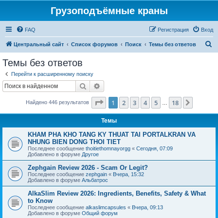
Грузоподъёмные краны
FAQ
Регистрация
Вход
П
Центральный сайт
Список форумов
Поиск
Темы без ответов
о
Темы без ответов
и
Перейти к расширенному поиску
с
Поиск
Расширенный поиск
к
Страница
1
из
18
1
2
3
4
5
18
След.
Найдено 446 результатов
…
Темы
KHAM PHA KHO TANG KY THUAT TAI PORTALKRAN VA
NHUNG BIEN DONG THOI TIET
Последнее сообщение
thoitiethomnayorgg
«
Сегодня, 07:09
Добавлено в форуме
Другое
Zephgain Review 2026 - Scam Or Legit?
Последнее сообщение
zephgain
«
Вчера, 15:32
Добавлено в форуме
Альбатрос
AlkaSlim Review 2026: Ingredients, Benefits, Safety & What
to Know
Последнее сообщение
alkaslimcapsules
«
Вчера, 09:13
Добавлено в форуме
Общий форум