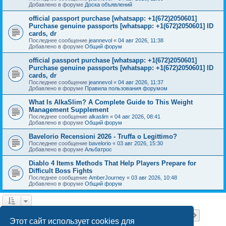
Добавлено в форуме
Доска объявлений
official passport purchase [whatsapp: +1(672)2050601]
Purchase genuine passports [whatsapp: +1(672)2050601] ID
cards, dr
Последнее сообщение
jeannevol
«
04 авг 2026, 11:38
Добавлено в форуме
Общий форум
official passport purchase [whatsapp: +1(672)2050601]
Purchase genuine passports [whatsapp: +1(672)2050601] ID
cards, dr
Последнее сообщение
jeannevol
«
04 авг 2026, 11:37
Добавлено в форуме
Правила пользования форумом
What Is AlkaSlim? A Complete Guide to This Weight
Management Supplement
Последнее сообщение
alkaslim
«
04 авг 2026, 08:41
Добавлено в форуме
Общий форум
Bavelorio Recensioni 2026 - Truffa o Legittimo?
Последнее сообщение
bavelorio
«
03 авг 2026, 15:30
Добавлено в форуме
Альбатрос
Diablo 4 Items Methods That Help Players Prepare for
Difficult Boss Fights
Последнее сообщение
AmberJourney
«
03 авг 2026, 10:48
Добавлено в форуме
Общий форум
Страница
1
из
18
1
2
3
4
5
18
След.
Найдено 446 результатов
…
Этот сайт использует cookies для