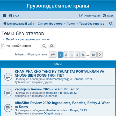
Грузоподъёмные краны
FAQ
Регистрация
Вход
П
Центральный сайт
Список форумов
Поиск
Темы без ответов
о
Темы без ответов
и
Перейти к расширенному поиску
с
Поиск
Расширенный поиск
к
Страница
1
из
18
1
2
3
4
5
18
След.
Найдено 446 результатов
…
Темы
KHAM PHA KHO TANG KY THUAT TAI PORTALKRAN VA
NHUNG BIEN DONG THOI TIET
Последнее сообщение
thoitiethomnayorgg
«
Сегодня, 07:09
Добавлено в форуме
Другое
Zephgain Review 2026 - Scam Or Legit?
Последнее сообщение
zephgain
«
Вчера, 15:32
Добавлено в форуме
Альбатрос
AlkaSlim Review 2026: Ingredients, Benefits, Safety & What
to Know
Последнее сообщение
alkaslimcapsules
«
Вчера, 09:13
Добавлено в форуме
Общий форум