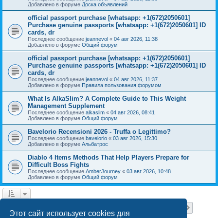
Добавлено в форуме
Доска объявлений
official passport purchase [whatsapp: +1(672)2050601]
Purchase genuine passports [whatsapp: +1(672)2050601] ID
cards, dr
Последнее сообщение
jeannevol
«
04 авг 2026, 11:38
Добавлено в форуме
Общий форум
official passport purchase [whatsapp: +1(672)2050601]
Purchase genuine passports [whatsapp: +1(672)2050601] ID
cards, dr
Последнее сообщение
jeannevol
«
04 авг 2026, 11:37
Добавлено в форуме
Правила пользования форумом
What Is AlkaSlim? A Complete Guide to This Weight
Management Supplement
Последнее сообщение
alkaslim
«
04 авг 2026, 08:41
Добавлено в форуме
Общий форум
Bavelorio Recensioni 2026 - Truffa o Legittimo?
Последнее сообщение
bavelorio
«
03 авг 2026, 15:30
Добавлено в форуме
Альбатрос
Diablo 4 Items Methods That Help Players Prepare for
Difficult Boss Fights
Последнее сообщение
AmberJourney
«
03 авг 2026, 10:48
Добавлено в форуме
Общий форум
Страница
1
из
18
1
2
3
4
5
18
След.
Найдено 446 результатов
…
Этот сайт использует cookies для