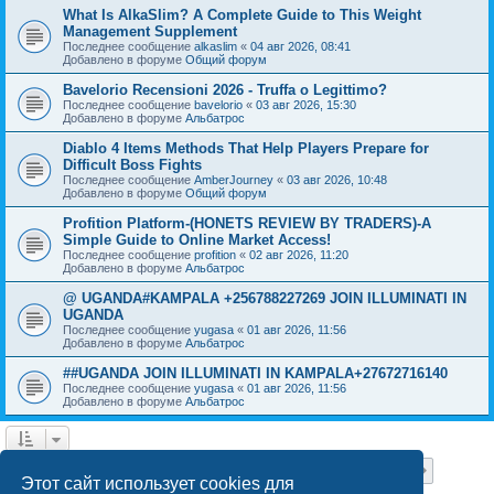
What Is AlkaSlim? A Complete Guide to This Weight
Management Supplement
Последнее сообщение
alkaslim
«
04 авг 2026, 08:41
Добавлено в форуме
Общий форум
Bavelorio Recensioni 2026 - Truffa o Legittimo?
Последнее сообщение
bavelorio
«
03 авг 2026, 15:30
Добавлено в форуме
Альбатрос
Diablo 4 Items Methods That Help Players Prepare for
Difficult Boss Fights
Последнее сообщение
AmberJourney
«
03 авг 2026, 10:48
Добавлено в форуме
Общий форум
Profition Platform-(HONETS REVIEW BY TRADERS)-A
Simple Guide to Online Market Access!
Последнее сообщение
profition
«
02 авг 2026, 11:20
Добавлено в форуме
Альбатрос
@ UGANDA#KAMPALA +256788227269 JOIN ILLUMINATI IN
UGANDA
Последнее сообщение
yugasa
«
01 авг 2026, 11:56
Добавлено в форуме
Альбатрос
##UGANDA JOIN ILLUMINATI IN KAMPALA+27672716140
Последнее сообщение
yugasa
«
01 авг 2026, 11:56
Добавлено в форуме
Альбатрос
Страница
1
из
18
1
2
3
4
5
18
След.
Найдено 443 результата
…
Этот сайт использует cookies для