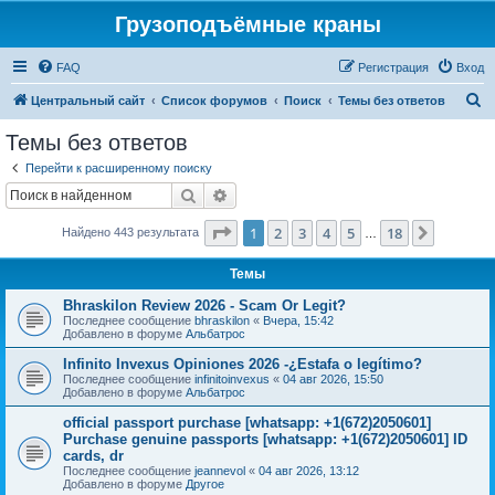
Грузоподъёмные краны
FAQ
Регистрация
Вход
П
Центральный сайт
Список форумов
Поиск
Темы без ответов
о
Темы без ответов
и
Перейти к расширенному поиску
с
Поиск
Расширенный поиск
к
Страница
1
из
18
1
2
3
4
5
18
След.
Найдено 443 результата
…
Темы
Bhraskilon Review 2026 - Scam Or Legit?
Последнее сообщение
bhraskilon
«
Вчера, 15:42
Добавлено в форуме
Альбатрос
Infinito Invexus Opiniones 2026 -¿Estafa o legítimo?
Последнее сообщение
infinitoinvexus
«
04 авг 2026, 15:50
Добавлено в форуме
Альбатрос
official passport purchase [whatsapp: +1(672)2050601]
Purchase genuine passports [whatsapp: +1(672)2050601] ID
cards, dr
Последнее сообщение
jeannevol
«
04 авг 2026, 13:12
Добавлено в форуме
Другое