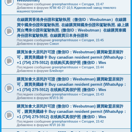
Wesbutman)
Последнее сообщение
greenpharmhouse
«
Сегодня, 15:47
Добавлено в форуме
КПМ 40-27-10,5 Ждановский завод тяжелого
машиностроения
在線購買香港身份證和駕駛執照（微信ID：Wesbutman）在線購
買中國身份證和駕駛執照. 在線購買韓國身份證和駕駛執照. 線上購
買台灣身分證和駕駛執照. (微信ID：Wesbutman）在線購買泰國
身份證和駕駛執照. 在線購買日本身份證和
Последнее сообщение
greenpharmhouse
«
Сегодня, 15:45
Добавлено в форуме
Сокол
購買加拿大居民許可證 (微信ID：Wesbutman) 購買歐盟居留許
可，購買美國綠卡 Buy canadian resident permit (WhatsApp：
+1 (754) 279-5912) 在线购买真假护照 (微信ID：Wes
Последнее сообщение
greenpharmhouse
«
Сегодня, 15:44
Добавлено в форуме
Блейхерт
購買加拿大居民許可證 (微信ID：Wesbutman) 購買歐盟居留許
可，購買美國綠卡 Buy canadian resident permit (WhatsApp：
+1 (754) 279-5912) 在线购买真假护照 (微信ID：Wes
Последнее сообщение
greenpharmhouse
«
Сегодня, 15:43
Добавлено в форуме
КПЛ 5-30
購買加拿大居民許可證 (微信ID：Wesbutman) 購買歐盟居留許
可，購買美國綠卡 Buy canadian resident permit (WhatsApp：
+1 (754) 279-5912) 在线购买真假护照 (微信ID：Wes
Последнее сообщение
greenpharmhouse
«
Сегодня, 15:42
Добавлено в форуме
КПЛ 16-30