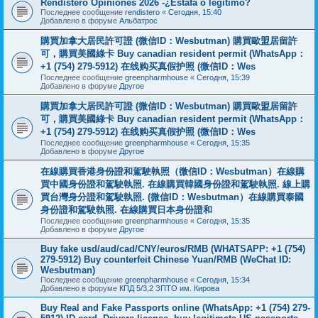
Rendistero Opiniones 2026 -¿Estafa o legítimo?
Последнее сообщение
rendistero
«
Сегодня, 15:40
Добавлено в форуме
Альбатрос
購買加拿大居民許可證 (微信ID：Wesbutman) 購買歐盟居留許
可，購買美國綠卡 Buy canadian resident permit (WhatsApp：
+1 (754) 279-5912) 在线购买真假护照 (微信ID：Wes
Последнее сообщение
greenpharmhouse
«
Сегодня, 15:39
Добавлено в форуме
Другое
購買加拿大居民許可證 (微信ID：Wesbutman) 購買歐盟居留許
可，購買美國綠卡 Buy canadian resident permit (WhatsApp：
+1 (754) 279-5912) 在线购买真假护照 (微信ID：Wes
Последнее сообщение
greenpharmhouse
«
Сегодня, 15:35
Добавлено в форуме
Другое
在線購買香港身份證和駕駛執照（微信ID：Wesbutman）在線購
買中國身份證和駕駛執照. 在線購買韓國身份證和駕駛執照. 線上購
買台灣身分證和駕駛執照. (微信ID：Wesbutman）在線購買泰國
身份證和駕駛執照. 在線購買日本身份證和
Последнее сообщение
greenpharmhouse
«
Сегодня, 15:35
Добавлено в форуме
Другое
Buy fake usd/aud/cad/CNY/euros/RMB (WHATSAPP: +1 (754)
279-5912) Buy counterfeit Chinese Yuan/RMB (WeChat ID:
Wesbutman)
Последнее сообщение
greenpharmhouse
«
Сегодня, 15:34
Добавлено в форуме
КПД 5/3,2 ЗПТО им. Кирова
Buy Real and Fake Passports online (WhatsApp: +1 (754) 279-