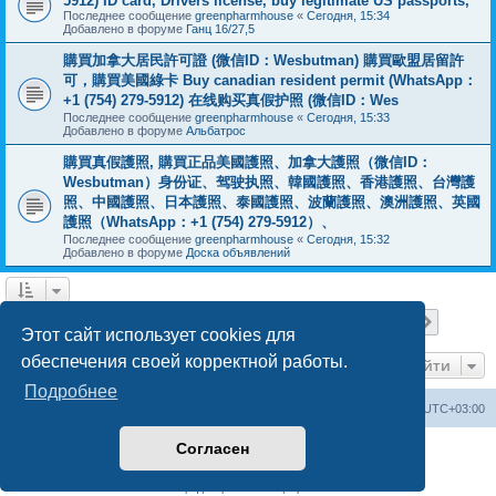
5912) ID card, Drivers license, buy legitimate US passports,
Последнее сообщение
greenpharmhouse
«
Сегодня, 15:34
Добавлено в форуме
Ганц 16/27,5
購買加拿大居民許可證 (微信ID：Wesbutman) 購買歐盟居留許
可，購買美國綠卡 Buy canadian resident permit (WhatsApp：
+1 (754) 279-5912) 在线购买真假护照 (微信ID：Wes
Последнее сообщение
greenpharmhouse
«
Сегодня, 15:33
Добавлено в форуме
Альбатрос
購買真假護照, 購買正品美國護照、加拿大護照（微信ID：
Wesbutman）身份证、驾驶执照、韓國護照、香港護照、台灣護
照、中國護照、日本護照、泰國護照、波蘭護照、澳洲護照、英國
護照（WhatsApp：+1 (754) 279-5912）、
Последнее сообщение
greenpharmhouse
«
Сегодня, 15:32
Добавлено в форуме
Доска объявлений
Страница
1
из
19
1
2
3
4
5
19
След.
Найдено 475 результатов
…
Этот сайт использует cookies для
обеспечения своей корректной работы.
Перейти
Подробнее
Центральный сайт
Список форумов
Часовой пояс:
UTC+03:00
Согласен
Создано на основе
phpBB
® Forum Software © phpBB Limited
Русская поддержка phpBB
Конфиденциальность
|
Правила