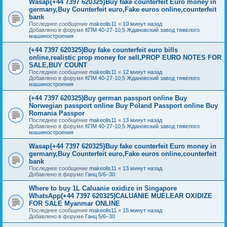
Wasap{+44 7397 620325}Buy fake counterfeit Euro money in
germany,Buy Counterfeit euro,Fake euros online,counterfeit
bank
Последнее сообщение
makeolis11
«
10 минут назад
Добавлено в форуме
КПМ 40-27-10,5 Ждановский завод тяжелого
машиностроения
(+44 7397 620325)Buy fake counterfeit euro bills
online,realistic prop money for sell,PROP EURO NOTES FOR
SALE,BUY COUNT
Последнее сообщение
makeolis11
«
12 минут назад
Добавлено в форуме
КПМ 40-27-10,5 Ждановский завод тяжелого
машиностроения
(+44 7397 620325)Buy german passport online Buy
Norwegian passport online Buy Poland Passport online Buy
Romania Passpor
Последнее сообщение
makeolis11
«
13 минут назад
Добавлено в форуме
КПМ 40-27-10,5 Ждановский завод тяжелого
машиностроения
Wasap{+44 7397 620325}Buy fake counterfeit Euro money in
germany,Buy Counterfeit euro,Fake euros online,counterfeit
bank
Последнее сообщение
makeolis11
«
13 минут назад
Добавлено в форуме
Ганц 5/6–30
Where to buy 1L Caluanie oxidize in Singapore
WhatsApp(+44 7397 620325)CALUANIE MUELEAR OXIDIZE
FOR SALE Myanmar ONLINE
Последнее сообщение
makeolis11
«
15 минут назад
Добавлено в форуме
Ганц 5/6–30