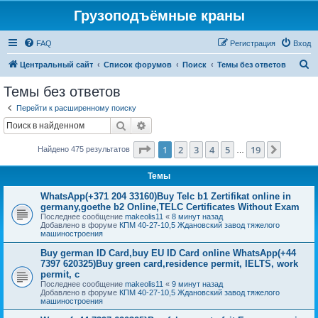
Грузоподъёмные краны
FAQ
Регистрация
Вход
П
Центральный сайт
Список форумов
Поиск
Темы без ответов
о
Темы без ответов
и
Перейти к расширенному поиску
с
Поиск
Расширенный поиск
к
Страница
1
из
19
1
2
3
4
5
19
След.
Найдено 475 результатов
…
Темы
WhatsApp(+371 204 33160)Buy Telc b1 Zertifikat online in
germany,goethe b2 Online,TELC Certificates Without Exam
Последнее сообщение
makeolis11
«
8 минут назад
Добавлено в форуме
КПМ 40-27-10,5 Ждановский завод тяжелого
машиностроения
Buy german ID Card,buy EU ID Card online WhatsApp(+44
7397 620325)Buy green card,residence permit, IELTS, work
permit, c
Последнее сообщение
makeolis11
«
9 минут назад
Добавлено в форуме
КПМ 40-27-10,5 Ждановский завод тяжелого
машиностроения