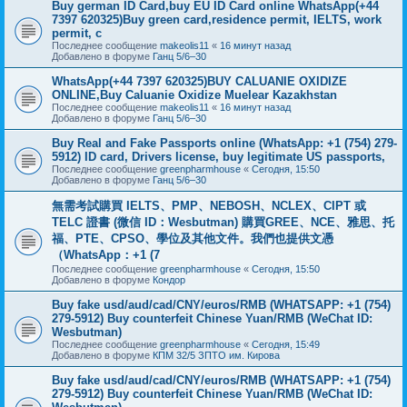
Buy german ID Card,buy EU ID Card online WhatsApp(+44
7397 620325)Buy green card,residence permit, IELTS, work
permit, c
Последнее сообщение
makeolis11
«
16 минут назад
Добавлено в форуме
Ганц 5/6–30
WhatsApp(+44 7397 620325)BUY CALUANIE OXIDIZE
ONLINE,Buy Caluanie Oxidize Muelear Kazakhstan
Последнее сообщение
makeolis11
«
16 минут назад
Добавлено в форуме
Ганц 5/6–30
Buy Real and Fake Passports online (WhatsApp: +1 (754) 279-
5912) ID card, Drivers license, buy legitimate US passports,
Последнее сообщение
greenpharmhouse
«
Сегодня, 15:50
Добавлено в форуме
Ганц 5/6–30
無需考試購買 IELTS、PMP、NEBOSH、NCLEX、CIPT 或
TELC 證書 (微信 ID：Wesbutman) 購買GREE、NCE、雅思、托
福、PTE、CPSO、學位及其他文件。我們也提供文憑
（WhatsApp：+1 (7
Последнее сообщение
greenpharmhouse
«
Сегодня, 15:50
Добавлено в форуме
Кондор
Buy fake usd/aud/cad/CNY/euros/RMB (WHATSAPP: +1 (754)
279-5912) Buy counterfeit Chinese Yuan/RMB (WeChat ID:
Wesbutman)
Последнее сообщение
greenpharmhouse
«
Сегодня, 15:49
Добавлено в форуме
КПМ 32/5 ЗПТО им. Кирова
Buy fake usd/aud/cad/CNY/euros/RMB (WHATSAPP: +1 (754)
279-5912) Buy counterfeit Chinese Yuan/RMB (WeChat ID: