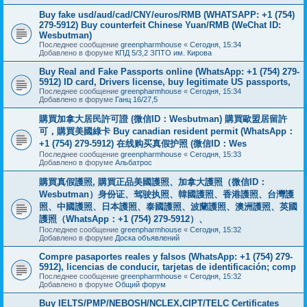
Buy fake usd/aud/cad/CNY/euros/RMB (WHATSAPP: +1 (754)
279-5912) Buy counterfeit Chinese Yuan/RMB (WeChat ID:
Wesbutman)
Последнее сообщение
greenpharmhouse
«
Сегодня, 15:34
Добавлено в форуме
КПД 5/3,2 ЗПТО им. Кирова
Buy Real and Fake Passports online (WhatsApp: +1 (754) 279-
5912) ID card, Drivers license, buy legitimate US passports,
Последнее сообщение
greenpharmhouse
«
Сегодня, 15:34
Добавлено в форуме
Ганц 16/27,5
購買加拿大居民許可證 (微信ID：Wesbutman) 購買歐盟居留許
可，購買美國綠卡 Buy canadian resident permit (WhatsApp：
+1 (754) 279-5912) 在线购买真假护照 (微信ID：Wes
Последнее сообщение
greenpharmhouse
«
Сегодня, 15:33
Добавлено в форуме
Альбатрос
購買真假護照, 購買正品美國護照、加拿大護照（微信ID：
Wesbutman）身份证、驾驶执照、韓國護照、香港護照、台灣護
照、中國護照、日本護照、泰國護照、波蘭護照、澳洲護照、英國
護照（WhatsApp：+1 (754) 279-5912）、
Последнее сообщение
greenpharmhouse
«
Сегодня, 15:32
Добавлено в форуме
Доска объявлений
Compre pasaportes reales y falsos (WhatsApp: +1 (754) 279-
5912), licencias de conducir, tarjetas de identificación; comp
Последнее сообщение
greenpharmhouse
«
Сегодня, 15:32
Добавлено в форуме
Общий форум
Buy IELTS/PMP/NEBOSH/NCLEX,CIPT/TELC Certificates