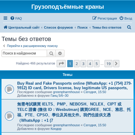
Грузоподъёмные краны
FAQ
Регистрация
Вход
П
Центральный сайт
Список форумов
Поиск
Темы без ответов
о
Темы без ответов
и
Перейти к расширенному поиску
с
Поиск
Расширенный поиск
к
Страница
1
из
19
1
2
3
4
5
19
След.
Найдено 466 результатов
…
Темы
Buy Real and Fake Passports online (WhatsApp: +1 (754) 279-
5912) ID card, Drivers license, buy legitimate US passports,
Последнее сообщение
greenpharmhouse
«
Сегодня, 15:50
Добавлено в форуме
Ганц 5/6–30
無需考試購買 IELTS、PMP、NEBOSH、NCLEX、CIPT 或
TELC 證書 (微信 ID：Wesbutman) 購買GREE、NCE、雅思、托
福、PTE、CPSO、學位及其他文件。我們也提供文憑
（WhatsApp：+1 (7
Последнее сообщение
greenpharmhouse
«
Сегодня, 15:50
Добавлено в форуме
Кондор