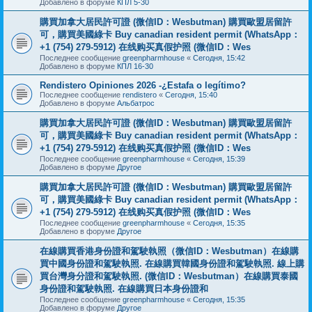
Добавлено в форуме
КПЛ 5-30
購買加拿大居民許可證 (微信ID：Wesbutman) 購買歐盟居留許
可，購買美國綠卡 Buy canadian resident permit (WhatsApp：
+1 (754) 279-5912) 在线购买真假护照 (微信ID：Wes
Последнее сообщение
greenpharmhouse
«
Сегодня, 15:42
Добавлено в форуме
КПЛ 16-30
Rendistero Opiniones 2026 -¿Estafa o legítimo?
Последнее сообщение
rendistero
«
Сегодня, 15:40
Добавлено в форуме
Альбатрос
購買加拿大居民許可證 (微信ID：Wesbutman) 購買歐盟居留許
可，購買美國綠卡 Buy canadian resident permit (WhatsApp：
+1 (754) 279-5912) 在线购买真假护照 (微信ID：Wes
Последнее сообщение
greenpharmhouse
«
Сегодня, 15:39
Добавлено в форуме
Другое
購買加拿大居民許可證 (微信ID：Wesbutman) 購買歐盟居留許
可，購買美國綠卡 Buy canadian resident permit (WhatsApp：
+1 (754) 279-5912) 在线购买真假护照 (微信ID：Wes
Последнее сообщение
greenpharmhouse
«
Сегодня, 15:35
Добавлено в форуме
Другое
在線購買香港身份證和駕駛執照（微信ID：Wesbutman）在線購
買中國身份證和駕駛執照. 在線購買韓國身份證和駕駛執照. 線上購
買台灣身分證和駕駛執照. (微信ID：Wesbutman）在線購買泰國
身份證和駕駛執照. 在線購買日本身份證和
Последнее сообщение
greenpharmhouse
«
Сегодня, 15:35
Добавлено в форуме
Другое