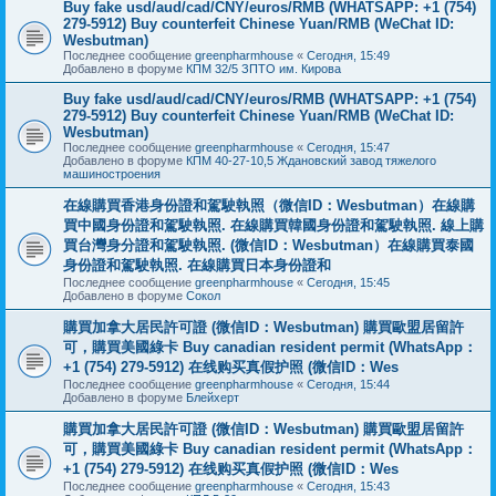
Buy fake usd/aud/cad/CNY/euros/RMB (WHATSAPP: +1 (754)
279-5912) Buy counterfeit Chinese Yuan/RMB (WeChat ID:
Wesbutman)
Последнее сообщение
greenpharmhouse
«
Сегодня, 15:49
Добавлено в форуме
КПМ 32/5 ЗПТО им. Кирова
Buy fake usd/aud/cad/CNY/euros/RMB (WHATSAPP: +1 (754)
279-5912) Buy counterfeit Chinese Yuan/RMB (WeChat ID:
Wesbutman)
Последнее сообщение
greenpharmhouse
«
Сегодня, 15:47
Добавлено в форуме
КПМ 40-27-10,5 Ждановский завод тяжелого
машиностроения
在線購買香港身份證和駕駛執照（微信ID：Wesbutman）在線購
買中國身份證和駕駛執照. 在線購買韓國身份證和駕駛執照. 線上購
買台灣身分證和駕駛執照. (微信ID：Wesbutman）在線購買泰國
身份證和駕駛執照. 在線購買日本身份證和
Последнее сообщение
greenpharmhouse
«
Сегодня, 15:45
Добавлено в форуме
Сокол
購買加拿大居民許可證 (微信ID：Wesbutman) 購買歐盟居留許
可，購買美國綠卡 Buy canadian resident permit (WhatsApp：
+1 (754) 279-5912) 在线购买真假护照 (微信ID：Wes
Последнее сообщение
greenpharmhouse
«
Сегодня, 15:44
Добавлено в форуме
Блейхерт
購買加拿大居民許可證 (微信ID：Wesbutman) 購買歐盟居留許
可，購買美國綠卡 Buy canadian resident permit (WhatsApp：
+1 (754) 279-5912) 在线购买真假护照 (微信ID：Wes
Последнее сообщение
greenpharmhouse
«
Сегодня, 15:43