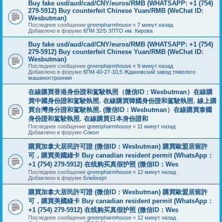
Buy fake usd/aud/cad/CNY/euros/RMB (WHATSAPP: +1 (754)
279-5912) Buy counterfeit Chinese Yuan/RMB (WeChat ID:
Wesbutman)
Последнее сообщение
greenpharmhouse
«
7 минут назад
Добавлено в форуме
КПМ 32/5 ЗПТО им. Кирова
Buy fake usd/aud/cad/CNY/euros/RMB (WHATSAPP: +1 (754)
279-5912) Buy counterfeit Chinese Yuan/RMB (WeChat ID:
Wesbutman)
Последнее сообщение
greenpharmhouse
«
9 минут назад
Добавлено в форуме
КПМ 40-27-10,5 Ждановский завод тяжелого
машиностроения
在線購買香港身份證和駕駛執照（微信ID：Wesbutman）在線購
買中國身份證和駕駛執照. 在線購買韓國身份證和駕駛執照. 線上購
買台灣身分證和駕駛執照. (微信ID：Wesbutman）在線購買泰國
身份證和駕駛執照. 在線購買日本身份證和
Последнее сообщение
greenpharmhouse
«
11 минут назад
Добавлено в форуме
Сокол
購買加拿大居民許可證 (微信ID：Wesbutman) 購買歐盟居留許
可，購買美國綠卡 Buy canadian resident permit (WhatsApp：
+1 (754) 279-5912) 在线购买真假护照 (微信ID：Wes
Последнее сообщение
greenpharmhouse
«
12 минут назад
Добавлено в форуме
Блейхерт
購買加拿大居民許可證 (微信ID：Wesbutman) 購買歐盟居留許
可，購買美國綠卡 Buy canadian resident permit (WhatsApp：
+1 (754) 279-5912) 在线购买真假护照 (微信ID：Wes
Последнее сообщение
greenpharmhouse
«
12 минут назад