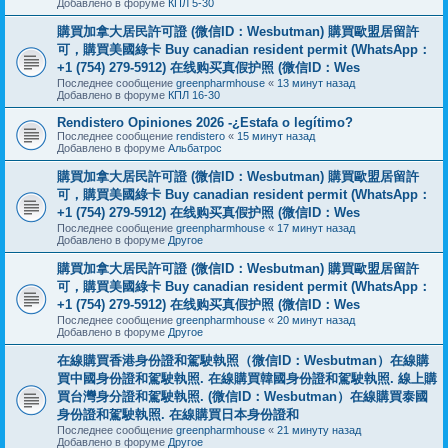
Добавлено в форуме
КПЛ 5-30
購買加拿大居民許可證 (微信ID：Wesbutman) 購買歐盟居留許
可，購買美國綠卡 Buy canadian resident permit (WhatsApp：
+1 (754) 279-5912) 在线购买真假护照 (微信ID：Wes
Последнее сообщение
greenpharmhouse
«
13 минут назад
Добавлено в форуме
КПЛ 16-30
Rendistero Opiniones 2026 -¿Estafa o legítimo?
Последнее сообщение
rendistero
«
15 минут назад
Добавлено в форуме
Альбатрос
購買加拿大居民許可證 (微信ID：Wesbutman) 購買歐盟居留許
可，購買美國綠卡 Buy canadian resident permit (WhatsApp：
+1 (754) 279-5912) 在线购买真假护照 (微信ID：Wes
Последнее сообщение
greenpharmhouse
«
17 минут назад
Добавлено в форуме
Другое
購買加拿大居民許可證 (微信ID：Wesbutman) 購買歐盟居留許
可，購買美國綠卡 Buy canadian resident permit (WhatsApp：
+1 (754) 279-5912) 在线购买真假护照 (微信ID：Wes
Последнее сообщение
greenpharmhouse
«
20 минут назад
Добавлено в форуме
Другое
在線購買香港身份證和駕駛執照（微信ID：Wesbutman）在線購
買中國身份證和駕駛執照. 在線購買韓國身份證和駕駛執照. 線上購
買台灣身分證和駕駛執照. (微信ID：Wesbutman）在線購買泰國
身份證和駕駛執照. 在線購買日本身份證和
Последнее сообщение
greenpharmhouse
«
21 минуту назад
Добавлено в форуме
Другое