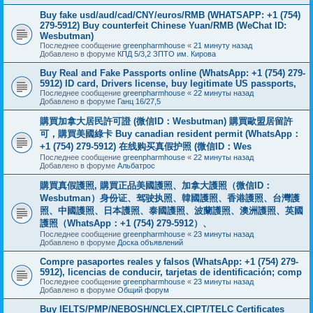
Buy fake usd/aud/cad/CNY/euros/RMB (WHATSAPP: +1 (754)
279-5912) Buy counterfeit Chinese Yuan/RMB (WeChat ID:
Wesbutman)
Последнее сообщение
greenpharmhouse
«
21 минуту назад
Добавлено в форуме
КПД 5/3,2 ЗПТО им. Кирова
Buy Real and Fake Passports online (WhatsApp: +1 (754) 279-
5912) ID card, Drivers license, buy legitimate US passports,
Последнее сообщение
greenpharmhouse
«
22 минуты назад
Добавлено в форуме
Ганц 16/27,5
購買加拿大居民許可證 (微信ID：Wesbutman) 購買歐盟居留許
可，購買美國綠卡 Buy canadian resident permit (WhatsApp：
+1 (754) 279-5912) 在线购买真假护照 (微信ID：Wes
Последнее сообщение
greenpharmhouse
«
22 минуты назад
Добавлено в форуме
Альбатрос
購買真假護照, 購買正品美國護照、加拿大護照（微信ID：
Wesbutman）身份证、驾驶执照、韓國護照、香港護照、台灣護
照、中國護照、日本護照、泰國護照、波蘭護照、澳洲護照、英國
護照（WhatsApp：+1 (754) 279-5912）、
Последнее сообщение
greenpharmhouse
«
23 минуты назад
Добавлено в форуме
Доска объявлений
Compre pasaportes reales y falsos (WhatsApp: +1 (754) 279-
5912), licencias de conducir, tarjetas de identificación; comp
Последнее сообщение
greenpharmhouse
«
23 минуты назад
Добавлено в форуме
Общий форум
Buy IELTS/PMP/NEBOSH/NCLEX,CIPT/TELC Certificates