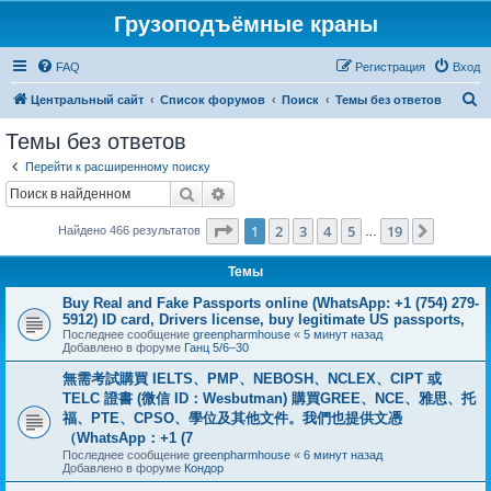
Грузоподъёмные краны
FAQ
Регистрация
Вход
П
Центральный сайт
Список форумов
Поиск
Темы без ответов
о
Темы без ответов
и
Перейти к расширенному поиску
с
Поиск
Расширенный поиск
к
Страница
1
из
19
1
2
3
4
5
19
След.
Найдено 466 результатов
…
Темы
Buy Real and Fake Passports online (WhatsApp: +1 (754) 279-
5912) ID card, Drivers license, buy legitimate US passports,
Последнее сообщение
greenpharmhouse
«
5 минут назад
Добавлено в форуме
Ганц 5/6–30
無需考試購買 IELTS、PMP、NEBOSH、NCLEX、CIPT 或
TELC 證書 (微信 ID：Wesbutman) 購買GREE、NCE、雅思、托
福、PTE、CPSO、學位及其他文件。我們也提供文憑
（WhatsApp：+1 (7
Последнее сообщение
greenpharmhouse
«
6 минут назад
Добавлено в форуме
Кондор