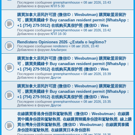
Последнее сообщение
greenpharmhouse
«
08 авг 2026, 15:43
Добавлено в форуме
КПЛ 5-30
購買加拿大居民許可證 (微信ID：Wesbutman) 購買歐盟居留許
可，購買美國綠卡 Buy canadian resident permit (WhatsApp：
+1 (754) 279-5912) 在线购买真假护照 (微信ID：Wes
Последнее сообщение
greenpharmhouse
«
08 авг 2026, 15:42
Добавлено в форуме
КПЛ 16-30
Rendistero Opiniones 2026 -¿Estafa o legítimo?
Последнее сообщение
rendistero
«
08 авг 2026, 15:40
Добавлено в форуме
Альбатрос
購買加拿大居民許可證 (微信ID：Wesbutman) 購買歐盟居留許
可，購買美國綠卡 Buy canadian resident permit (WhatsApp：
+1 (754) 279-5912) 在线购买真假护照 (微信ID：Wes
Последнее сообщение
greenpharmhouse
«
08 авг 2026, 15:39
Добавлено в форуме
Другое
購買加拿大居民許可證 (微信ID：Wesbutman) 購買歐盟居留許
可，購買美國綠卡 Buy canadian resident permit (WhatsApp：
+1 (754) 279-5912) 在线购买真假护照 (微信ID：Wes
Последнее сообщение
greenpharmhouse
«
08 авг 2026, 15:35
Добавлено в форуме
Другое
在線購買香港身份證和駕駛執照（微信ID：Wesbutman）在線購
買中國身份證和駕駛執照. 在線購買韓國身份證和駕駛執照. 線上購
買台灣身分證和駕駛執照. (微信ID：Wesbutman）在線購買泰國
身份證和駕駛執照. 在線購買日本身份證和
Последнее сообщение
greenpharmhouse
«
08 авг 2026, 15:35