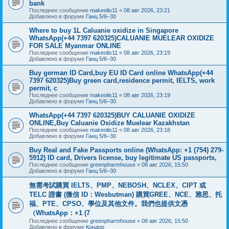
bank
Последнее сообщение
makeolis11
«
08 авг 2026, 23:21
Добавлено в форуме
Ганц 5/6–30
Where to buy 1L Caluanie oxidize in Singapore
WhatsApp(+44 7397 620325)CALUANIE MUELEAR OXIDIZE
FOR SALE Myanmar ONLINE
Последнее сообщение
makeolis11
«
08 авг 2026, 23:19
Добавлено в форуме
Ганц 5/6–30
Buy german ID Card,buy EU ID Card online WhatsApp(+44
7397 620325)Buy green card,residence permit, IELTS, work
permit, c
Последнее сообщение
makeolis11
«
08 авг 2026, 23:19
Добавлено в форуме
Ганц 5/6–30
WhatsApp(+44 7397 620325)BUY CALUANIE OXIDIZE
ONLINE,Buy Caluanie Oxidize Muelear Kazakhstan
Последнее сообщение
makeolis11
«
08 авг 2026, 23:18
Добавлено в форуме
Ганц 5/6–30
Buy Real and Fake Passports online (WhatsApp: +1 (754) 279-
5912) ID card, Drivers license, buy legitimate US passports,
Последнее сообщение
greenpharmhouse
«
08 авг 2026, 15:50
Добавлено в форуме
Ганц 5/6–30
無需考試購買 IELTS、PMP、NEBOSH、NCLEX、CIPT 或
TELC 證書 (微信 ID：Wesbutman) 購買GREE、NCE、雅思、托
福、PTE、CPSO、學位及其他文件。我們也提供文憑
（WhatsApp：+1 (7
Последнее сообщение
greenpharmhouse
«
08 авг 2026, 15:50
Добавлено в форуме
Кондор