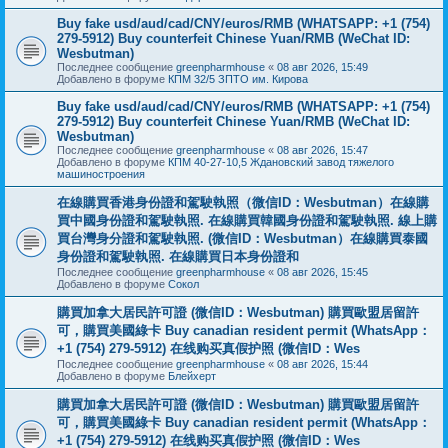
Buy fake usd/aud/cad/CNY/euros/RMB (WHATSAPP: +1 (754)
279-5912) Buy counterfeit Chinese Yuan/RMB (WeChat ID:
Wesbutman)
Последнее сообщение
greenpharmhouse
«
08 авг 2026, 15:49
Добавлено в форуме
КПМ 32/5 ЗПТО им. Кирова
Buy fake usd/aud/cad/CNY/euros/RMB (WHATSAPP: +1 (754)
279-5912) Buy counterfeit Chinese Yuan/RMB (WeChat ID:
Wesbutman)
Последнее сообщение
greenpharmhouse
«
08 авг 2026, 15:47
Добавлено в форуме
КПМ 40-27-10,5 Ждановский завод тяжелого
машиностроения
在線購買香港身份證和駕駛執照（微信ID：Wesbutman）在線購
買中國身份證和駕駛執照. 在線購買韓國身份證和駕駛執照. 線上購
買台灣身分證和駕駛執照. (微信ID：Wesbutman）在線購買泰國
身份證和駕駛執照. 在線購買日本身份證和
Последнее сообщение
greenpharmhouse
«
08 авг 2026, 15:45
Добавлено в форуме
Сокол
購買加拿大居民許可證 (微信ID：Wesbutman) 購買歐盟居留許
可，購買美國綠卡 Buy canadian resident permit (WhatsApp：
+1 (754) 279-5912) 在线购买真假护照 (微信ID：Wes
Последнее сообщение
greenpharmhouse
«
08 авг 2026, 15:44
Добавлено в форуме
Блейхерт
購買加拿大居民許可證 (微信ID：Wesbutman) 購買歐盟居留許
可，購買美國綠卡 Buy canadian resident permit (WhatsApp：
+1 (754) 279-5912) 在线购买真假护照 (微信ID：Wes