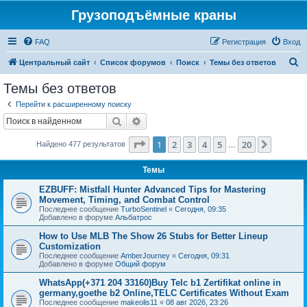
Грузоподъёмные краны
FAQ
Регистрация
Вход
П
Центральный сайт
Список форумов
Поиск
Темы без ответов
о
Темы без ответов
и
Перейти к расширенному поиску
с
Поиск
Расширенный поиск
к
Страница
1
из
20
1
2
3
4
5
20
След.
Найдено 477 результатов
…
Темы
EZBUFF: Mistfall Hunter Advanced Tips for Mastering
Movement, Timing, and Combat Control
Последнее сообщение
TurboSentinel
«
Сегодня, 09:35
Добавлено в форуме
Альбатрос
How to Use MLB The Show 26 Stubs for Better Lineup
Customization
Последнее сообщение
AmberJourney
«
Сегодня, 09:31
Добавлено в форуме
Общий форум
WhatsApp(+371 204 33160)Buy Telc b1 Zertifikat online in
germany,goethe b2 Online,TELC Certificates Without Exam
Последнее сообщение
makeolis11
«
08 авг 2026, 23:26