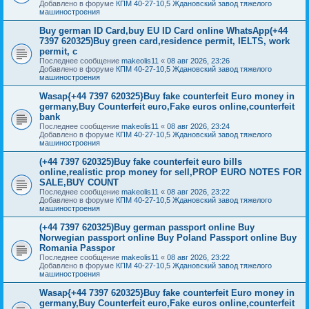
Добавлено в форуме
КПМ 40-27-10,5 Ждановский завод тяжелого
машиностроения
Buy german ID Card,buy EU ID Card online WhatsApp(+44
7397 620325)Buy green card,residence permit, IELTS, work
permit, c
Последнее сообщение
makeolis11
«
08 авг 2026, 23:26
Добавлено в форуме
КПМ 40-27-10,5 Ждановский завод тяжелого
машиностроения
Wasap{+44 7397 620325}Buy fake counterfeit Euro money in
germany,Buy Counterfeit euro,Fake euros online,counterfeit
bank
Последнее сообщение
makeolis11
«
08 авг 2026, 23:24
Добавлено в форуме
КПМ 40-27-10,5 Ждановский завод тяжелого
машиностроения
(+44 7397 620325)Buy fake counterfeit euro bills
online,realistic prop money for sell,PROP EURO NOTES FOR
SALE,BUY COUNT
Последнее сообщение
makeolis11
«
08 авг 2026, 23:22
Добавлено в форуме
КПМ 40-27-10,5 Ждановский завод тяжелого
машиностроения
(+44 7397 620325)Buy german passport online Buy
Norwegian passport online Buy Poland Passport online Buy
Romania Passpor
Последнее сообщение
makeolis11
«
08 авг 2026, 23:22
Добавлено в форуме
КПМ 40-27-10,5 Ждановский завод тяжелого
машиностроения
Wasap{+44 7397 620325}Buy fake counterfeit Euro money in
germany,Buy Counterfeit euro,Fake euros online,counterfeit