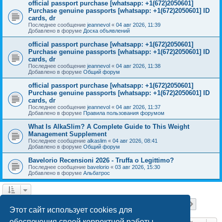
official passport purchase [whatsapp: +1(672)2050601]
Purchase genuine passports [whatsapp: +1(672)2050601] ID
cards, dr
Последнее сообщение
jeannevol
«
04 авг 2026, 11:39
Добавлено в форуме
Доска объявлений
official passport purchase [whatsapp: +1(672)2050601]
Purchase genuine passports [whatsapp: +1(672)2050601] ID
cards, dr
Последнее сообщение
jeannevol
«
04 авг 2026, 11:38
Добавлено в форуме
Общий форум
official passport purchase [whatsapp: +1(672)2050601]
Purchase genuine passports [whatsapp: +1(672)2050601] ID
cards, dr
Последнее сообщение
jeannevol
«
04 авг 2026, 11:37
Добавлено в форуме
Правила пользования форумом
What Is AlkaSlim? A Complete Guide to This Weight
Management Supplement
Последнее сообщение
alkaslim
«
04 авг 2026, 08:41
Добавлено в форуме
Общий форум
Bavelorio Recensioni 2026 - Truffa o Legittimo?
Последнее сообщение
bavelorio
«
03 авг 2026, 15:30
Добавлено в форуме
Альбатрос
Страница
1
из
18
1
2
3
4
5
18
След.
Найдено 447 результатов
…
Этот сайт использует cookies для
обеспечения своей корректной работы.