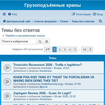
Грузоподъёмные краны
FAQ
Регистрация
Вход
П
Центральный сайт
Список форумов
Поиск
Темы без ответов
о
Темы без ответов
и
Перейти к расширенному поиску
с
Поиск
Расширенный поиск
к
Страница
1
из
18
1
2
3
4
5
18
След.
Найдено 447 результатов
…
Темы
Trovicielo Recensioni 2026 - Truffa o legittimo?
Последнее сообщение
trovicielo
«
Вчера, 15:53
Добавлено в форуме
Альбатрос
KHAM PHA KHO TANG KY THUAT TAI PORTALKRAN VA
NHUNG BIEN DONG THOI TIET
Последнее сообщение
thoitiethomnayorgg
«
Вчера, 07:09
Добавлено в форуме
Другое
Zephgain Review 2026 - Scam Or Legit?
Последнее сообщение
zephgain
«
06 авг 2026, 15:32
Добавлено в форуме
Альбатрос