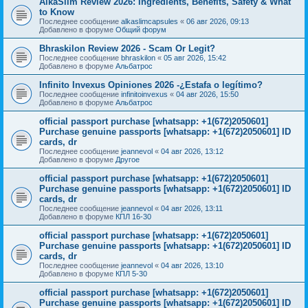
AlkaSlim Review 2026: Ingredients, Benefits, Safety & What
to Know
Последнее сообщение
alkaslimcapsules
«
06 авг 2026, 09:13
Добавлено в форуме
Общий форум
Bhraskilon Review 2026 - Scam Or Legit?
Последнее сообщение
bhraskilon
«
05 авг 2026, 15:42
Добавлено в форуме
Альбатрос
Infinito Invexus Opiniones 2026 -¿Estafa o legítimo?
Последнее сообщение
infinitoinvexus
«
04 авг 2026, 15:50
Добавлено в форуме
Альбатрос
official passport purchase [whatsapp: +1(672)2050601]
Purchase genuine passports [whatsapp: +1(672)2050601] ID
cards, dr
Последнее сообщение
jeannevol
«
04 авг 2026, 13:12
Добавлено в форуме
Другое
official passport purchase [whatsapp: +1(672)2050601]
Purchase genuine passports [whatsapp: +1(672)2050601] ID
cards, dr
Последнее сообщение
jeannevol
«
04 авг 2026, 13:11
Добавлено в форуме
КПЛ 16-30
official passport purchase [whatsapp: +1(672)2050601]
Purchase genuine passports [whatsapp: +1(672)2050601] ID
cards, dr
Последнее сообщение
jeannevol
«
04 авг 2026, 13:10
Добавлено в форуме
КПЛ 5-30
official passport purchase [whatsapp: +1(672)2050601]
Purchase genuine passports [whatsapp: +1(672)2050601] ID