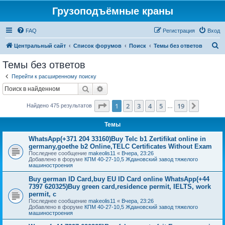
Грузоподъёмные краны
FAQ
Регистрация
Вход
П
Центральный сайт
Список форумов
Поиск
Темы без ответов
о
Темы без ответов
и
Перейти к расширенному поиску
с
Поиск
Расширенный поиск
к
Страница
1
из
19
1
2
3
4
5
19
След.
Найдено 475 результатов
…
Темы
WhatsApp(+371 204 33160)Buy Telc b1 Zertifikat online in
germany,goethe b2 Online,TELC Certificates Without Exam
Последнее сообщение
makeolis11
«
Вчера, 23:26
Добавлено в форуме
КПМ 40-27-10,5 Ждановский завод тяжелого
машиностроения
Buy german ID Card,buy EU ID Card online WhatsApp(+44
7397 620325)Buy green card,residence permit, IELTS, work
permit, c
Последнее сообщение
makeolis11
«
Вчера, 23:26
Добавлено в форуме
КПМ 40-27-10,5 Ждановский завод тяжелого
машиностроения