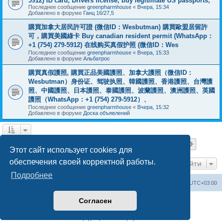
5912) ID card, Drivers license, buy legitimate US passports,
Последнее сообщение
greenpharmhouse
«
Вчера, 15:34
Добавлено в форуме
Ганц 16/27,5
購買加拿大居民許可證 (微信ID：Wesbutman) 購買歐盟居留許
可，購買美國綠卡 Buy canadian resident permit (WhatsApp：
+1 (754) 279-5912) 在线购买真假护照 (微信ID：Wes
Последнее сообщение
greenpharmhouse
«
Вчера, 15:33
Добавлено в форуме
Альбатрос
購買真假護照, 購買正品美國護照、加拿大護照（微信ID：
Wesbutman）身份证、驾驶执照、韓國護照、香港護照、台灣護
照、中國護照、日本護照、泰國護照、波蘭護照、澳洲護照、英國
護照（WhatsApp：+1 (754) 279-5912）、
Последнее сообщение
greenpharmhouse
«
Вчера, 15:32
Добавлено в форуме
Доска объявлений
Страница
1
из
19
1
2
3
4
5
19
След.
Найдено 475 результатов
…
Этот сайт использует cookies для
обеспечения своей корректной работы.
Перейти
Подробнее
Центральный сайт
Список форумов
Часовой пояс:
UTC+03:00
Согласен
Создано на основе
phpBB
® Forum Software © phpBB Limited
Русская поддержка phpBB
Конфиденциальность
|
Правила