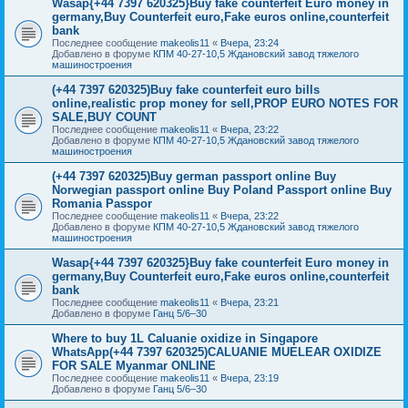
Wasap{+44 7397 620325}Buy fake counterfeit Euro money in
germany,Buy Counterfeit euro,Fake euros online,counterfeit
bank
Последнее сообщение
makeolis11
«
Вчера, 23:24
Добавлено в форуме
КПМ 40-27-10,5 Ждановский завод тяжелого
машиностроения
(+44 7397 620325)Buy fake counterfeit euro bills
online,realistic prop money for sell,PROP EURO NOTES FOR
SALE,BUY COUNT
Последнее сообщение
makeolis11
«
Вчера, 23:22
Добавлено в форуме
КПМ 40-27-10,5 Ждановский завод тяжелого
машиностроения
(+44 7397 620325)Buy german passport online Buy
Norwegian passport online Buy Poland Passport online Buy
Romania Passpor
Последнее сообщение
makeolis11
«
Вчера, 23:22
Добавлено в форуме
КПМ 40-27-10,5 Ждановский завод тяжелого
машиностроения
Wasap{+44 7397 620325}Buy fake counterfeit Euro money in
germany,Buy Counterfeit euro,Fake euros online,counterfeit
bank
Последнее сообщение
makeolis11
«
Вчера, 23:21
Добавлено в форуме
Ганц 5/6–30
Where to buy 1L Caluanie oxidize in Singapore
WhatsApp(+44 7397 620325)CALUANIE MUELEAR OXIDIZE
FOR SALE Myanmar ONLINE
Последнее сообщение
makeolis11
«
Вчера, 23:19
Добавлено в форуме
Ганц 5/6–30