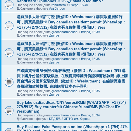
Rendistero Opiniones 2026 -¿Estafa o legítimo?
Последнее сообщение
rendistero
«
Вчера, 15:40
Добавлено в форуме
Альбатрос
購買加拿大居民許可證 (微信ID：Wesbutman) 購買歐盟居留許
可，購買美國綠卡 Buy canadian resident permit (WhatsApp：
+1 (754) 279-5912) 在线购买真假护照 (微信ID：Wes
Последнее сообщение
greenpharmhouse
«
Вчера, 15:39
Добавлено в форуме
Другое
購買加拿大居民許可證 (微信ID：Wesbutman) 購買歐盟居留許
可，購買美國綠卡 Buy canadian resident permit (WhatsApp：
+1 (754) 279-5912) 在线购买真假护照 (微信ID：Wes
Последнее сообщение
greenpharmhouse
«
Вчера, 15:35
Добавлено в форуме
Другое
在線購買香港身份證和駕駛執照（微信ID：Wesbutman）在線購
買中國身份證和駕駛執照. 在線購買韓國身份證和駕駛執照. 線上購
買台灣身分證和駕駛執照. (微信ID：Wesbutman）在線購買泰國
身份證和駕駛執照. 在線購買日本身份證和
Последнее сообщение
greenpharmhouse
«
Вчера, 15:35
Добавлено в форуме
Другое
Buy fake usd/aud/cad/CNY/euros/RMB (WHATSAPP: +1 (754)
279-5912) Buy counterfeit Chinese Yuan/RMB (WeChat ID:
Wesbutman)
Последнее сообщение
greenpharmhouse
«
Вчера, 15:34
Добавлено в форуме
КПД 5/3,2 ЗПТО им. Кирова
Buy Real and Fake Passports online (WhatsApp: +1 (754) 279-