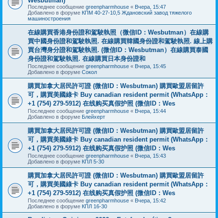
Wesbutman)
Последнее сообщение
greenpharmhouse
«
Вчера, 15:47
Добавлено в форуме
КПМ 40-27-10,5 Ждановский завод тяжелого
машиностроения
在線購買香港身份證和駕駛執照（微信ID：Wesbutman）在線購
買中國身份證和駕駛執照. 在線購買韓國身份證和駕駛執照. 線上購
買台灣身分證和駕駛執照. (微信ID：Wesbutman）在線購買泰國
身份證和駕駛執照. 在線購買日本身份證和
Последнее сообщение
greenpharmhouse
«
Вчера, 15:45
Добавлено в форуме
Сокол
購買加拿大居民許可證 (微信ID：Wesbutman) 購買歐盟居留許
可，購買美國綠卡 Buy canadian resident permit (WhatsApp：
+1 (754) 279-5912) 在线购买真假护照 (微信ID：Wes
Последнее сообщение
greenpharmhouse
«
Вчера, 15:44
Добавлено в форуме
Блейхерт
購買加拿大居民許可證 (微信ID：Wesbutman) 購買歐盟居留許
可，購買美國綠卡 Buy canadian resident permit (WhatsApp：
+1 (754) 279-5912) 在线购买真假护照 (微信ID：Wes
Последнее сообщение
greenpharmhouse
«
Вчера, 15:43
Добавлено в форуме
КПЛ 5-30
購買加拿大居民許可證 (微信ID：Wesbutman) 購買歐盟居留許
可，購買美國綠卡 Buy canadian resident permit (WhatsApp：
+1 (754) 279-5912) 在线购买真假护照 (微信ID：Wes
Последнее сообщение
greenpharmhouse
«
Вчера, 15:42
Добавлено в форуме
КПЛ 16-30