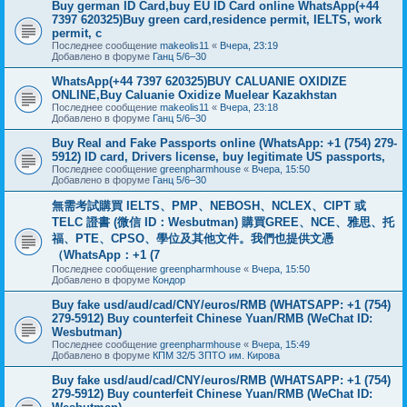
Buy german ID Card,buy EU ID Card online WhatsApp(+44
7397 620325)Buy green card,residence permit, IELTS, work
permit, c
Последнее сообщение
makeolis11
«
Вчера, 23:19
Добавлено в форуме
Ганц 5/6–30
WhatsApp(+44 7397 620325)BUY CALUANIE OXIDIZE
ONLINE,Buy Caluanie Oxidize Muelear Kazakhstan
Последнее сообщение
makeolis11
«
Вчера, 23:18
Добавлено в форуме
Ганц 5/6–30
Buy Real and Fake Passports online (WhatsApp: +1 (754) 279-
5912) ID card, Drivers license, buy legitimate US passports,
Последнее сообщение
greenpharmhouse
«
Вчера, 15:50
Добавлено в форуме
Ганц 5/6–30
無需考試購買 IELTS、PMP、NEBOSH、NCLEX、CIPT 或
TELC 證書 (微信 ID：Wesbutman) 購買GREE、NCE、雅思、托
福、PTE、CPSO、學位及其他文件。我們也提供文憑
（WhatsApp：+1 (7
Последнее сообщение
greenpharmhouse
«
Вчера, 15:50
Добавлено в форуме
Кондор
Buy fake usd/aud/cad/CNY/euros/RMB (WHATSAPP: +1 (754)
279-5912) Buy counterfeit Chinese Yuan/RMB (WeChat ID:
Wesbutman)
Последнее сообщение
greenpharmhouse
«
Вчера, 15:49
Добавлено в форуме
КПМ 32/5 ЗПТО им. Кирова
Buy fake usd/aud/cad/CNY/euros/RMB (WHATSAPP: +1 (754)
279-5912) Buy counterfeit Chinese Yuan/RMB (WeChat ID: