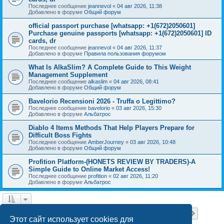
Последнее сообщение
jeannevol
«
04 авг 2026, 11:38
Добавлено в форуме
Общий форум
official passport purchase [whatsapp: +1(672)2050601]
Purchase genuine passports [whatsapp: +1(672)2050601] ID
cards, dr
Последнее сообщение
jeannevol
«
04 авг 2026, 11:37
Добавлено в форуме
Правила пользования форумом
What Is AlkaSlim? A Complete Guide to This Weight
Management Supplement
Последнее сообщение
alkaslim
«
04 авг 2026, 08:41
Добавлено в форуме
Общий форум
Bavelorio Recensioni 2026 - Truffa o Legittimo?
Последнее сообщение
bavelorio
«
03 авг 2026, 15:30
Добавлено в форуме
Альбатрос
Diablo 4 Items Methods That Help Players Prepare for
Difficult Boss Fights
Последнее сообщение
AmberJourney
«
03 авг 2026, 10:48
Добавлено в форуме
Общий форум
Profition Platform-(HONETS REVIEW BY TRADERS)-A
Simple Guide to Online Market Access!
Последнее сообщение
profition
«
02 авг 2026, 11:20
Добавлено в форуме
Альбатрос
Страница
1
из
18
1
2
3
4
5
18
След.
Найдено 445 результатов
…
Этот сайт использует cookies для