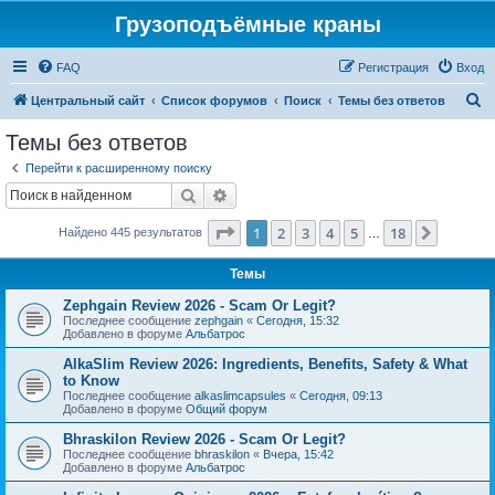
Грузоподъёмные краны
FAQ
Регистрация
Вход
П
Центральный сайт
Список форумов
Поиск
Темы без ответов
о
Темы без ответов
и
Перейти к расширенному поиску
с
Поиск
Расширенный поиск
к
Страница
1
из
18
1
2
3
4
5
18
След.
Найдено 445 результатов
…
Темы
Zephgain Review 2026 - Scam Or Legit?
Последнее сообщение
zephgain
«
Сегодня, 15:32
Добавлено в форуме
Альбатрос
AlkaSlim Review 2026: Ingredients, Benefits, Safety & What
to Know
Последнее сообщение
alkaslimcapsules
«
Сегодня, 09:13
Добавлено в форуме
Общий форум
Bhraskilon Review 2026 - Scam Or Legit?
Последнее сообщение
bhraskilon
«
Вчера, 15:42
Добавлено в форуме
Альбатрос