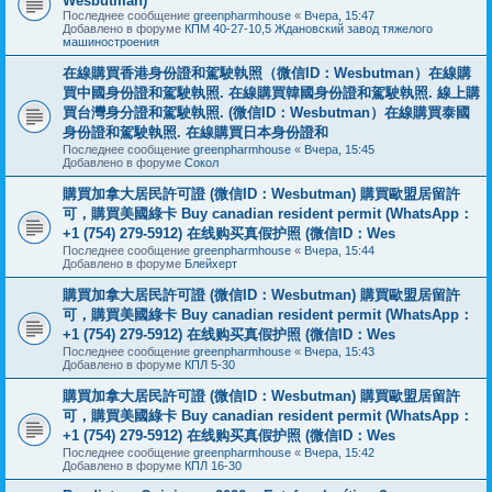
Wesbutman)
Последнее сообщение
greenpharmhouse
«
Вчера, 15:47
Добавлено в форуме
КПМ 40-27-10,5 Ждановский завод тяжелого
машиностроения
在線購買香港身份證和駕駛執照（微信ID：Wesbutman）在線購
買中國身份證和駕駛執照. 在線購買韓國身份證和駕駛執照. 線上購
買台灣身分證和駕駛執照. (微信ID：Wesbutman）在線購買泰國
身份證和駕駛執照. 在線購買日本身份證和
Последнее сообщение
greenpharmhouse
«
Вчера, 15:45
Добавлено в форуме
Сокол
購買加拿大居民許可證 (微信ID：Wesbutman) 購買歐盟居留許
可，購買美國綠卡 Buy canadian resident permit (WhatsApp：
+1 (754) 279-5912) 在线购买真假护照 (微信ID：Wes
Последнее сообщение
greenpharmhouse
«
Вчера, 15:44
Добавлено в форуме
Блейхерт
購買加拿大居民許可證 (微信ID：Wesbutman) 購買歐盟居留許
可，購買美國綠卡 Buy canadian resident permit (WhatsApp：
+1 (754) 279-5912) 在线购买真假护照 (微信ID：Wes
Последнее сообщение
greenpharmhouse
«
Вчера, 15:43
Добавлено в форуме
КПЛ 5-30
購買加拿大居民許可證 (微信ID：Wesbutman) 購買歐盟居留許
可，購買美國綠卡 Buy canadian resident permit (WhatsApp：
+1 (754) 279-5912) 在线购买真假护照 (微信ID：Wes
Последнее сообщение
greenpharmhouse
«
Вчера, 15:42
Добавлено в форуме
КПЛ 16-30