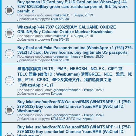
Buy german ID Card,buy EU ID Card online WhatsApp(+44
7397 620325)Buy green card,residence permit, IELTS, work
permit, c
Последнее сообщение
makeolis11
«
Вчера, 23:19
Добавлено в форуме
Ганц 5/6–30
WhatsApp(+44 7397 620325)BUY CALUANIE OXIDIZE
ONLINE,Buy Caluanie Oxidize Muelear Kazakhstan
Последнее сообщение
makeolis11
«
Вчера, 23:18
Добавлено в форуме
Ганц 5/6–30
Buy Real and Fake Passports online (WhatsApp: +1 (754) 279-
5912) ID card, Drivers license, buy legitimate US passports,
Последнее сообщение
greenpharmhouse
«
Вчера, 15:50
Добавлено в форуме
Ганц 5/6–30
無需考試購買 IELTS、PMP、NEBOSH、NCLEX、CIPT 或
TELC 證書 (微信 ID：Wesbutman) 購買GREE、NCE、雅思、托
福、PTE、CPSO、學位及其他文件。我們也提供文憑
（WhatsApp：+1 (7
Последнее сообщение
greenpharmhouse
«
Вчера, 15:50
Добавлено в форуме
Кондор
Buy fake usd/aud/cad/CNY/euros/RMB (WHATSAPP: +1 (754)
279-5912) Buy counterfeit Chinese Yuan/RMB (WeChat ID:
Wesbutman)
Последнее сообщение
greenpharmhouse
«
Вчера, 15:49
Добавлено в форуме
КПМ 32/5 ЗПТО им. Кирова
Buy fake usd/aud/cad/CNY/euros/RMB (WHATSAPP: +1 (754)
279-5912) Buy counterfeit Chinese Yuan/RMB (WeChat ID: