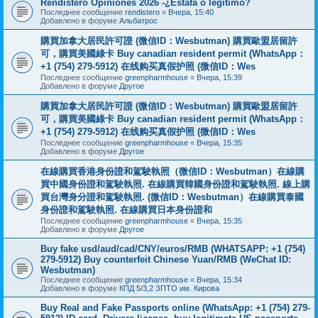
Rendistero Opiniones 2026 -¿Estafa o legítimo?
Последнее сообщение
rendistero
«
Вчера, 15:40
Добавлено в форуме
Альбатрос
購買加拿大居民許可證 (微信ID：Wesbutman) 購買歐盟居留許
可，購買美國綠卡 Buy canadian resident permit (WhatsApp：
+1 (754) 279-5912) 在线购买真假护照 (微信ID：Wes
Последнее сообщение
greenpharmhouse
«
Вчера, 15:39
Добавлено в форуме
Другое
購買加拿大居民許可證 (微信ID：Wesbutman) 購買歐盟居留許
可，購買美國綠卡 Buy canadian resident permit (WhatsApp：
+1 (754) 279-5912) 在线购买真假护照 (微信ID：Wes
Последнее сообщение
greenpharmhouse
«
Вчера, 15:35
Добавлено в форуме
Другое
在線購買香港身份證和駕駛執照（微信ID：Wesbutman）在線購
買中國身份證和駕駛執照. 在線購買韓國身份證和駕駛執照. 線上購
買台灣身分證和駕駛執照. (微信ID：Wesbutman）在線購買泰國
身份證和駕駛執照. 在線購買日本身份證和
Последнее сообщение
greenpharmhouse
«
Вчера, 15:35
Добавлено в форуме
Другое
Buy fake usd/aud/cad/CNY/euros/RMB (WHATSAPP: +1 (754)
279-5912) Buy counterfeit Chinese Yuan/RMB (WeChat ID:
Wesbutman)
Последнее сообщение
greenpharmhouse
«
Вчера, 15:34
Добавлено в форуме
КПД 5/3,2 ЗПТО им. Кирова
Buy Real and Fake Passports online (WhatsApp: +1 (754) 279-