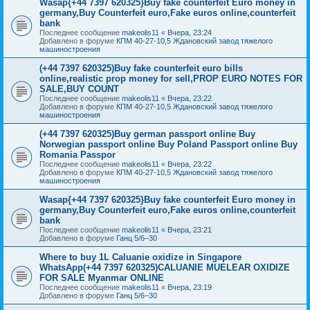
Wasap{+44 7397 620325}Buy fake counterfeit Euro money in
germany,Buy Counterfeit euro,Fake euros online,counterfeit
bank
Последнее сообщение
makeolis11
«
Вчера, 23:24
Добавлено в форуме
КПМ 40-27-10,5 Ждановский завод тяжелого
машиностроения
(+44 7397 620325)Buy fake counterfeit euro bills
online,realistic prop money for sell,PROP EURO NOTES FOR
SALE,BUY COUNT
Последнее сообщение
makeolis11
«
Вчера, 23:22
Добавлено в форуме
КПМ 40-27-10,5 Ждановский завод тяжелого
машиностроения
(+44 7397 620325)Buy german passport online Buy
Norwegian passport online Buy Poland Passport online Buy
Romania Passpor
Последнее сообщение
makeolis11
«
Вчера, 23:22
Добавлено в форуме
КПМ 40-27-10,5 Ждановский завод тяжелого
машиностроения
Wasap{+44 7397 620325}Buy fake counterfeit Euro money in
germany,Buy Counterfeit euro,Fake euros online,counterfeit
bank
Последнее сообщение
makeolis11
«
Вчера, 23:21
Добавлено в форуме
Ганц 5/6–30
Where to buy 1L Caluanie oxidize in Singapore
WhatsApp(+44 7397 620325)CALUANIE MUELEAR OXIDIZE
FOR SALE Myanmar ONLINE
Последнее сообщение
makeolis11
«
Вчера, 23:19
Добавлено в форуме
Ганц 5/6–30