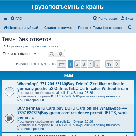
Грузоподъёмные краны
FAQ
Регистрация
Вход
П
Центральный сайт
Список форумов
Поиск
Темы без ответов
о
Темы без ответов
и
Перейти к расширенному поиску
с
Поиск
Расширенный поиск
к
Страница
1
из
19
1
2
3
4
5
19
След.
Найдено 475 результатов
…
Темы
WhatsApp(+371 204 33160)Buy Telc b1 Zertifikat online in
germany,goethe b2 Online,TELC Certificates Without Exam
Последнее сообщение
makeolis11
«
Вчера, 23:26
Добавлено в форуме
КПМ 40-27-10,5 Ждановский завод тяжелого
машиностроения
Buy german ID Card,buy EU ID Card online WhatsApp(+44
7397 620325)Buy green card,residence permit, IELTS, work
permit, c
Последнее сообщение
makeolis11
«
Вчера, 23:26
Добавлено в форуме
КПМ 40-27-10,5 Ждановский завод тяжелого
машиностроения