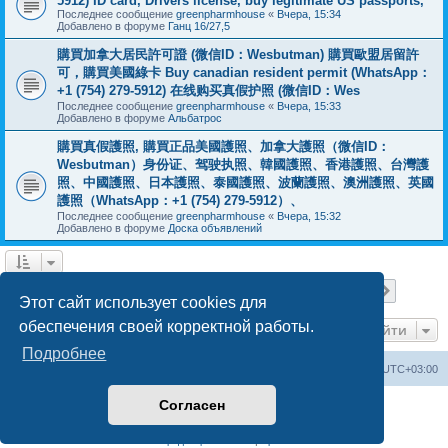
5912) ID card, Drivers license, buy legitimate US passports,
Последнее сообщение
greenpharmhouse
«
Вчера, 15:34
Добавлено в форуме
Ганц 16/27,5
購買加拿大居民許可證 (微信ID：Wesbutman) 購買歐盟居留許
可，購買美國綠卡 Buy canadian resident permit (WhatsApp：
+1 (754) 279-5912) 在线购买真假护照 (微信ID：Wes
Последнее сообщение
greenpharmhouse
«
Вчера, 15:33
Добавлено в форуме
Альбатрос
購買真假護照, 購買正品美國護照、加拿大護照（微信ID：
Wesbutman）身份证、驾驶执照、韓國護照、香港護照、台灣護
照、中國護照、日本護照、泰國護照、波蘭護照、澳洲護照、英國
護照（WhatsApp：+1 (754) 279-5912）、
Последнее сообщение
greenpharmhouse
«
Вчера, 15:32
Добавлено в форуме
Доска объявлений
Страница
1
из
19
1
2
3
4
5
19
След.
Найдено 475 результатов
…
Этот сайт использует cookies для
обеспечения своей корректной работы.
Перейти
Подробнее
Центральный сайт
Список форумов
Часовой пояс:
UTC+03:00
Согласен
Создано на основе
phpBB
® Forum Software © phpBB Limited
Русская поддержка phpBB
Конфиденциальность
|
Правила