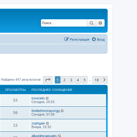
Поиск
Расширенный по
Регистрация
Вход
Страница
1
из
18
1
2
3
4
5
18
След.
Найдено 447 результатов
…
ПРОСМОТРЫ
ПОСЛЕДНЕЕ СООБЩЕНИЕ
trovicielo
53
Сегодня, 15:53
thoitiethomnayorgg
59
Сегодня, 07:09
zephgain
13
Вчера, 15:32
alkaslimcapsules