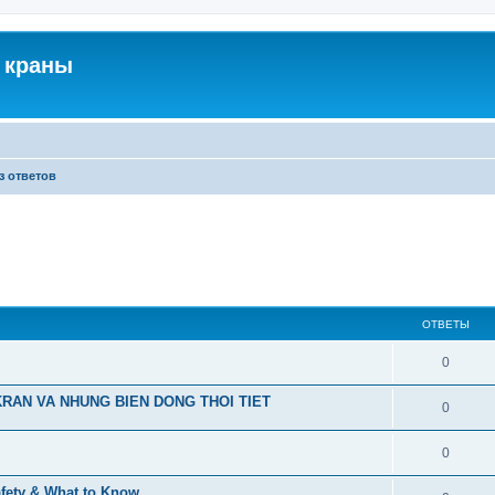
 краны
з ответов
ОТВЕТЫ
0
RAN VA NHUNG BIEN DONG THOI TIET
0
0
afety & What to Know