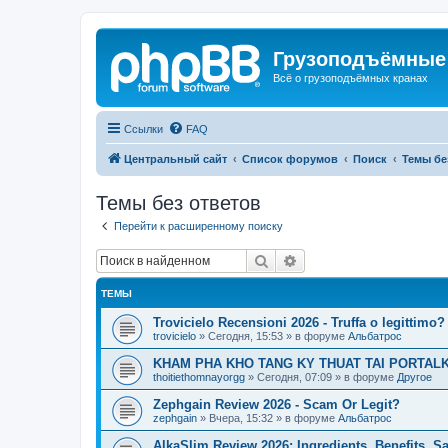
Грузоподъёмные
Всё о грузоподъёмных кранах
Ссылки
FAQ
Центральный сайт
Список форумов
Поиск
Темы бе
Темы без ответов
Перейти к расширенному поиску
Поиск
Расширенный поиск
ТЕМЫ
Trovicielo Recensioni 2026 - Truffa o legittimo?
trovicielo
»
Сегодня, 15:53
» в форуме
Альбатрос
KHAM PHA KHO TANG KY THUAT TAI PORTALK
thoitiethomnayorgg
»
Сегодня, 07:09
» в форуме
Другое
Zephgain Review 2026 - Scam Or Legit?
zephgain
»
Вчера, 15:32
» в форуме
Альбатрос
AlkaSlim Review 2026: Ingredients, Benefits, S