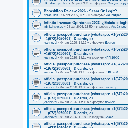
alkaslimcapsules
»
Вчера, 09:13
» в форуме
Общий фору
Bhraskilon Review 2026 - Scam Or Legit?
bhraskilon
»
05 авг 2026, 15:42
» в форуме
Альбатрос
Infinito Invexus Opiniones 2026 -¿Estafa o legí
infinitoinvexus
»
04 авг 2026, 15:50
» в форуме
Альбатрос
official passport purchase [whatsapp: +1(672)
+1(672)2050601] ID cards, dr
jeannevol
»
04 авг 2026, 13:12
» в форуме
Другое
official passport purchase [whatsapp: +1(672)
+1(672)2050601] ID cards, dr
jeannevol
»
04 авг 2026, 13:11
» в форуме
КПЛ 16-30
official passport purchase [whatsapp: +1(672)
+1(672)2050601] ID cards, dr
jeannevol
»
04 авг 2026, 13:10
» в форуме
КПЛ 5-30
official passport purchase [whatsapp: +1(672)
+1(672)2050601] ID cards, dr
jeannevol
»
04 авг 2026, 13:09
» в форуме
Блейхерт
official passport purchase [whatsapp: +1(672)
+1(672)2050601] ID cards, dr
jeannevol
»
04 авг 2026, 13:08
» в форуме
Другое
official passport purchase [whatsapp: +1(672)
+1(672)2050601] ID cards, dr
jeannevol
»
04 авг 2026, 11:50
» в форуме
Сокол
official passport purchase [whatsapp: +1(672)
+1(672)2050601] ID cards, dr