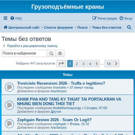
Грузоподъёмные краны
FAQ
Регистрация
Вход
П
Центральный сайт
Список форумов
Поиск
Темы без ответов
о
Темы без ответов
и
Перейти к расширенному поиску
с
Поиск
Расширенный поиск
к
Страница
1
из
18
1
2
3
4
5
18
След.
Найдено 447 результатов
…
Темы
Trovicielo Recensioni 2026 - Truffa o legittimo?
Последнее сообщение
trovicielo
«
37 минут назад
Добавлено в форуме
Альбатрос
KHAM PHA KHO TANG KY THUAT TAI PORTALKRAN VA
NHUNG BIEN DONG THOI TIET
Последнее сообщение
thoitiethomnayorgg
«
Сегодня, 07:09
Добавлено в форуме
Другое
Zephgain Review 2026 - Scam Or Legit?
Последнее сообщение
zephgain
«
Вчера, 15:32
Добавлено в форуме
Альбатрос