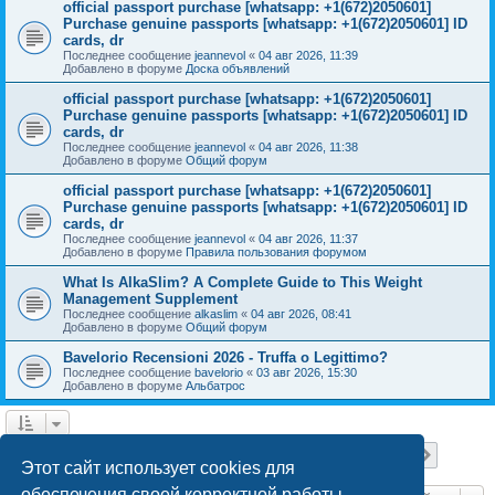
official passport purchase [whatsapp: +1(672)2050601]
Purchase genuine passports [whatsapp: +1(672)2050601] ID
cards, dr
Последнее сообщение
jeannevol
«
04 авг 2026, 11:39
Добавлено в форуме
Доска объявлений
official passport purchase [whatsapp: +1(672)2050601]
Purchase genuine passports [whatsapp: +1(672)2050601] ID
cards, dr
Последнее сообщение
jeannevol
«
04 авг 2026, 11:38
Добавлено в форуме
Общий форум
official passport purchase [whatsapp: +1(672)2050601]
Purchase genuine passports [whatsapp: +1(672)2050601] ID
cards, dr
Последнее сообщение
jeannevol
«
04 авг 2026, 11:37
Добавлено в форуме
Правила пользования форумом
What Is AlkaSlim? A Complete Guide to This Weight
Management Supplement
Последнее сообщение
alkaslim
«
04 авг 2026, 08:41
Добавлено в форуме
Общий форум
Bavelorio Recensioni 2026 - Truffa o Legittimo?
Последнее сообщение
bavelorio
«
03 авг 2026, 15:30
Добавлено в форуме
Альбатрос
Страница
1
из
18
1
2
3
4
5
18
След.
Найдено 447 результатов
…
Этот сайт использует cookies для
обеспечения своей корректной работы.