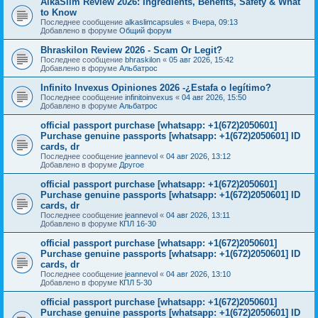
AlkaSlim Review 2026: Ingredients, Benefits, Safety & What
to Know
Последнее сообщение
alkaslimcapsules
«
Вчера, 09:13
Добавлено в форуме
Общий форум
Bhraskilon Review 2026 - Scam Or Legit?
Последнее сообщение
bhraskilon
«
05 авг 2026, 15:42
Добавлено в форуме
Альбатрос
Infinito Invexus Opiniones 2026 -¿Estafa o legítimo?
Последнее сообщение
infinitoinvexus
«
04 авг 2026, 15:50
Добавлено в форуме
Альбатрос
official passport purchase [whatsapp: +1(672)2050601]
Purchase genuine passports [whatsapp: +1(672)2050601] ID
cards, dr
Последнее сообщение
jeannevol
«
04 авг 2026, 13:12
Добавлено в форуме
Другое
official passport purchase [whatsapp: +1(672)2050601]
Purchase genuine passports [whatsapp: +1(672)2050601] ID
cards, dr
Последнее сообщение
jeannevol
«
04 авг 2026, 13:11
Добавлено в форуме
КПЛ 16-30
official passport purchase [whatsapp: +1(672)2050601]
Purchase genuine passports [whatsapp: +1(672)2050601] ID
cards, dr
Последнее сообщение
jeannevol
«
04 авг 2026, 13:10
Добавлено в форуме
КПЛ 5-30
official passport purchase [whatsapp: +1(672)2050601]
Purchase genuine passports [whatsapp: +1(672)2050601] ID