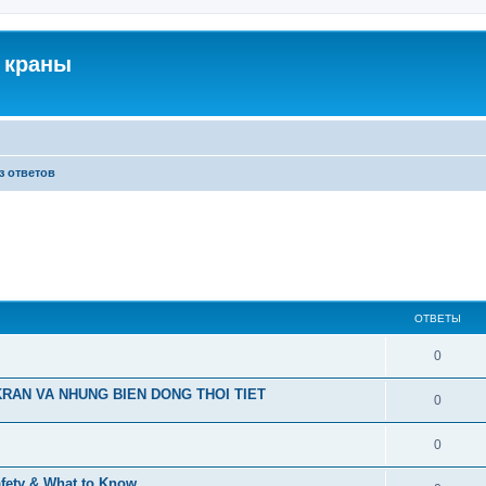
 краны
з ответов
ОТВЕТЫ
0
RAN VA NHUNG BIEN DONG THOI TIET
0
0
afety & What to Know