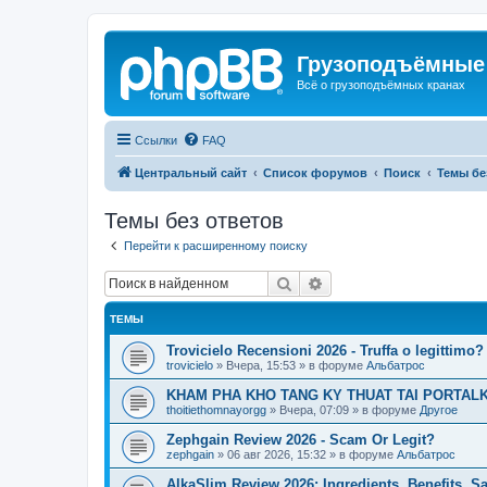
Грузоподъёмные
Всё о грузоподъёмных кранах
Ссылки
FAQ
Центральный сайт
Список форумов
Поиск
Темы бе
Темы без ответов
Перейти к расширенному поиску
Поиск
Расширенный поиск
ТЕМЫ
Trovicielo Recensioni 2026 - Truffa o legittimo?
trovicielo
»
Вчера, 15:53
» в форуме
Альбатрос
KHAM PHA KHO TANG KY THUAT TAI PORTALK
thoitiethomnayorgg
»
Вчера, 07:09
» в форуме
Другое
Zephgain Review 2026 - Scam Or Legit?
zephgain
»
06 авг 2026, 15:32
» в форуме
Альбатрос
AlkaSlim Review 2026: Ingredients, Benefits, S