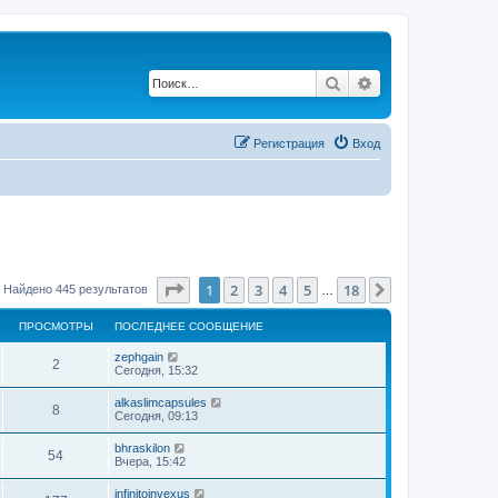
Поиск
Расширенный по
Регистрация
Вход
Страница
1
из
18
1
2
3
4
5
18
След.
Найдено 445 результатов
…
ПРОСМОТРЫ
ПОСЛЕДНЕЕ СООБЩЕНИЕ
zephgain
2
Сегодня, 15:32
alkaslimcapsules
8
Сегодня, 09:13
bhraskilon
54
Вчера, 15:42
infinitoinvexus