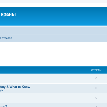
 краны
з ответов
ОТВЕТЫ
0
afety & What to Know
0
рум
0
timo?