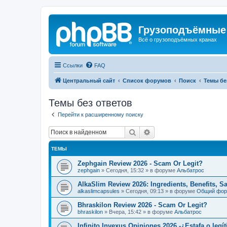
Грузоподъёмные
Всё о грузоподъёмных кранах
Ссылки
FAQ
Центральный сайт
Список форумов
Поиск
Темы бе
Темы без ответов
Перейти к расширенному поиску
Поиск
Расширенный поиск
ТЕМЫ
Zephgain Review 2026 - Scam Or Legit?
zephgain
»
Сегодня, 15:32
» в форуме
Альбатрос
AlkaSlim Review 2026: Ingredients, Benefits, S
alkaslimcapsules
»
Сегодня, 09:13
» в форуме
Общий фо
Bhraskilon Review 2026 - Scam Or Legit?
bhraskilon
»
Вчера, 15:42
» в форуме
Альбатрос
Infinito Invexus Opiniones 2026 -¿Estafa o legí