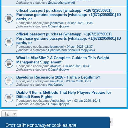
Добавлено в форуме
Доска объявлений
official passport purchase [whatsapp: +1(672)2050601]
Purchase genuine passports [whatsapp: +1(672)2050601] ID
cards, dr
Последнее сообщение
jeannevol
«
04 авг 2026, 11:38
Добавлено в форуме
Общий форум
official passport purchase [whatsapp: +1(672)2050601]
Purchase genuine passports [whatsapp: +1(672)2050601] ID
cards, dr
Последнее сообщение
jeannevol
«
04 авг 2026, 11:37
Добавлено в форуме
Правила пользования форумом
What Is AlkaSlim? A Complete Guide to This Weight
Management Supplement
Последнее сообщение
alkaslim
«
04 авг 2026, 08:41
Добавлено в форуме
Общий форум
Bavelorio Recensioni 2026 - Truffa o Legittimo?
Последнее сообщение
bavelorio
«
03 авг 2026, 15:30
Добавлено в форуме
Альбатрос
Diablo 4 Items Methods That Help Players Prepare for
Difficult Boss Fights
Последнее сообщение
AmberJourney
«
03 авг 2026, 10:48
Добавлено в форуме
Общий форум
Страница
1
из
18
1
2
3
4
5
18
След.
Найдено 446 результатов
…
Этот сайт использует cookies для