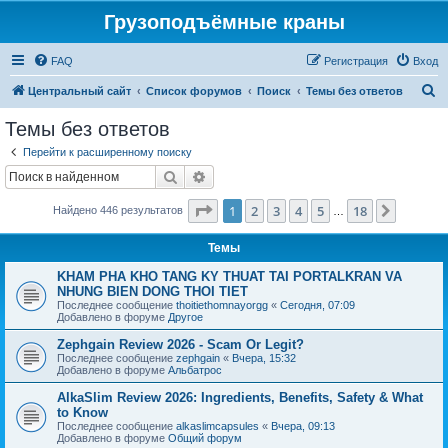
Грузоподъёмные краны
FAQ
Регистрация
Вход
П
Центральный сайт
Список форумов
Поиск
Темы без ответов
о
Темы без ответов
и
Перейти к расширенному поиску
с
Поиск
Расширенный поиск
к
Страница
1
из
18
1
2
3
4
5
18
След.
Найдено 446 результатов
…
Темы
KHAM PHA KHO TANG KY THUAT TAI PORTALKRAN VA
NHUNG BIEN DONG THOI TIET
Последнее сообщение
thoitiethomnayorgg
«
Сегодня, 07:09
Добавлено в форуме
Другое
Zephgain Review 2026 - Scam Or Legit?
Последнее сообщение
zephgain
«
Вчера, 15:32
Добавлено в форуме
Альбатрос
AlkaSlim Review 2026: Ingredients, Benefits, Safety & What
to Know
Последнее сообщение
alkaslimcapsules
«
Вчера, 09:13
Добавлено в форуме
Общий форум