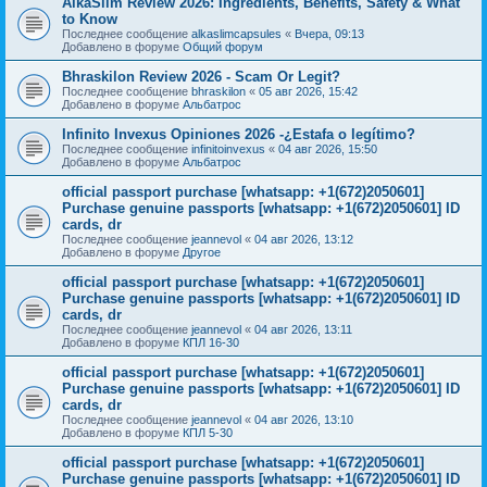
AlkaSlim Review 2026: Ingredients, Benefits, Safety & What
to Know
Последнее сообщение
alkaslimcapsules
«
Вчера, 09:13
Добавлено в форуме
Общий форум
Bhraskilon Review 2026 - Scam Or Legit?
Последнее сообщение
bhraskilon
«
05 авг 2026, 15:42
Добавлено в форуме
Альбатрос
Infinito Invexus Opiniones 2026 -¿Estafa o legítimo?
Последнее сообщение
infinitoinvexus
«
04 авг 2026, 15:50
Добавлено в форуме
Альбатрос
official passport purchase [whatsapp: +1(672)2050601]
Purchase genuine passports [whatsapp: +1(672)2050601] ID
cards, dr
Последнее сообщение
jeannevol
«
04 авг 2026, 13:12
Добавлено в форуме
Другое
official passport purchase [whatsapp: +1(672)2050601]
Purchase genuine passports [whatsapp: +1(672)2050601] ID
cards, dr
Последнее сообщение
jeannevol
«
04 авг 2026, 13:11
Добавлено в форуме
КПЛ 16-30
official passport purchase [whatsapp: +1(672)2050601]
Purchase genuine passports [whatsapp: +1(672)2050601] ID
cards, dr
Последнее сообщение
jeannevol
«
04 авг 2026, 13:10
Добавлено в форуме
КПЛ 5-30
official passport purchase [whatsapp: +1(672)2050601]
Purchase genuine passports [whatsapp: +1(672)2050601] ID