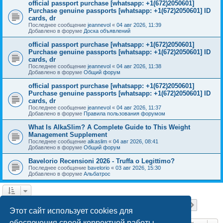
official passport purchase [whatsapp: +1(672)2050601]
Purchase genuine passports [whatsapp: +1(672)2050601] ID
cards, dr
Последнее сообщение
jeannevol
«
04 авг 2026, 11:39
Добавлено в форуме
Доска объявлений
official passport purchase [whatsapp: +1(672)2050601]
Purchase genuine passports [whatsapp: +1(672)2050601] ID
cards, dr
Последнее сообщение
jeannevol
«
04 авг 2026, 11:38
Добавлено в форуме
Общий форум
official passport purchase [whatsapp: +1(672)2050601]
Purchase genuine passports [whatsapp: +1(672)2050601] ID
cards, dr
Последнее сообщение
jeannevol
«
04 авг 2026, 11:37
Добавлено в форуме
Правила пользования форумом
What Is AlkaSlim? A Complete Guide to This Weight
Management Supplement
Последнее сообщение
alkaslim
«
04 авг 2026, 08:41
Добавлено в форуме
Общий форум
Bavelorio Recensioni 2026 - Truffa o Legittimo?
Последнее сообщение
bavelorio
«
03 авг 2026, 15:30
Добавлено в форуме
Альбатрос
Страница
1
из
18
1
2
3
4
5
18
След.
Найдено 447 результатов
…
Этот сайт использует cookies для
обеспечения своей корректной работы.