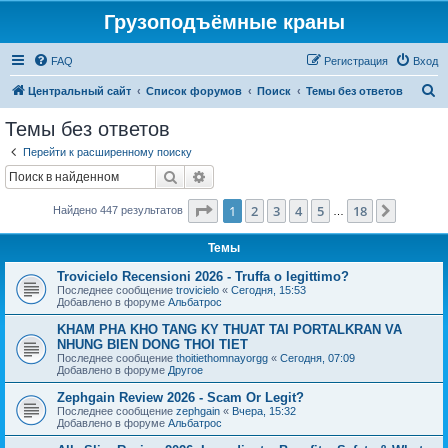
Грузоподъёмные краны
FAQ
Регистрация
Вход
П
Центральный сайт
Список форумов
Поиск
Темы без ответов
о
Темы без ответов
и
Перейти к расширенному поиску
с
Поиск
Расширенный поиск
к
Страница
1
из
18
1
2
3
4
5
18
След.
Найдено 447 результатов
…
Темы
Trovicielo Recensioni 2026 - Truffa o legittimo?
Последнее сообщение
trovicielo
«
Сегодня, 15:53
Добавлено в форуме
Альбатрос
KHAM PHA KHO TANG KY THUAT TAI PORTALKRAN VA
NHUNG BIEN DONG THOI TIET
Последнее сообщение
thoitiethomnayorgg
«
Сегодня, 07:09
Добавлено в форуме
Другое
Zephgain Review 2026 - Scam Or Legit?
Последнее сообщение
zephgain
«
Вчера, 15:32
Добавлено в форуме
Альбатрос