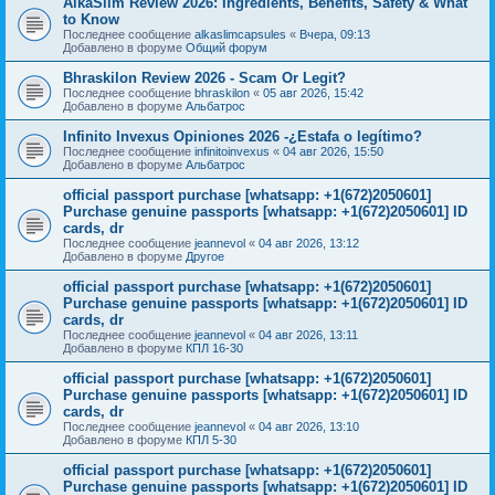
AlkaSlim Review 2026: Ingredients, Benefits, Safety & What
to Know
Последнее сообщение
alkaslimcapsules
«
Вчера, 09:13
Добавлено в форуме
Общий форум
Bhraskilon Review 2026 - Scam Or Legit?
Последнее сообщение
bhraskilon
«
05 авг 2026, 15:42
Добавлено в форуме
Альбатрос
Infinito Invexus Opiniones 2026 -¿Estafa o legítimo?
Последнее сообщение
infinitoinvexus
«
04 авг 2026, 15:50
Добавлено в форуме
Альбатрос
official passport purchase [whatsapp: +1(672)2050601]
Purchase genuine passports [whatsapp: +1(672)2050601] ID
cards, dr
Последнее сообщение
jeannevol
«
04 авг 2026, 13:12
Добавлено в форуме
Другое
official passport purchase [whatsapp: +1(672)2050601]
Purchase genuine passports [whatsapp: +1(672)2050601] ID
cards, dr
Последнее сообщение
jeannevol
«
04 авг 2026, 13:11
Добавлено в форуме
КПЛ 16-30
official passport purchase [whatsapp: +1(672)2050601]
Purchase genuine passports [whatsapp: +1(672)2050601] ID
cards, dr
Последнее сообщение
jeannevol
«
04 авг 2026, 13:10
Добавлено в форуме
КПЛ 5-30
official passport purchase [whatsapp: +1(672)2050601]
Purchase genuine passports [whatsapp: +1(672)2050601] ID