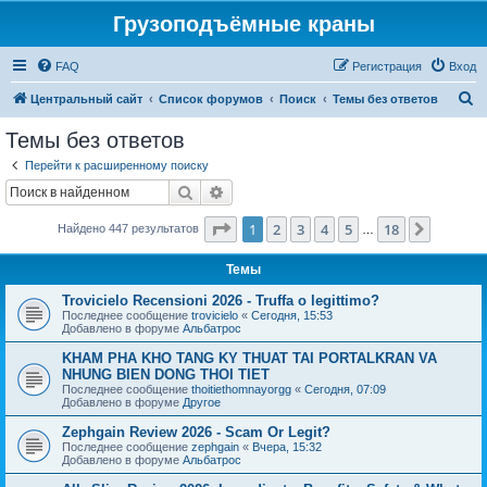
Грузоподъёмные краны
FAQ
Регистрация
Вход
П
Центральный сайт
Список форумов
Поиск
Темы без ответов
о
Темы без ответов
и
Перейти к расширенному поиску
с
Поиск
Расширенный поиск
к
Страница
1
из
18
1
2
3
4
5
18
След.
Найдено 447 результатов
…
Темы
Trovicielo Recensioni 2026 - Truffa o legittimo?
Последнее сообщение
trovicielo
«
Сегодня, 15:53
Добавлено в форуме
Альбатрос
KHAM PHA KHO TANG KY THUAT TAI PORTALKRAN VA
NHUNG BIEN DONG THOI TIET
Последнее сообщение
thoitiethomnayorgg
«
Сегодня, 07:09
Добавлено в форуме
Другое
Zephgain Review 2026 - Scam Or Legit?
Последнее сообщение
zephgain
«
Вчера, 15:32
Добавлено в форуме
Альбатрос