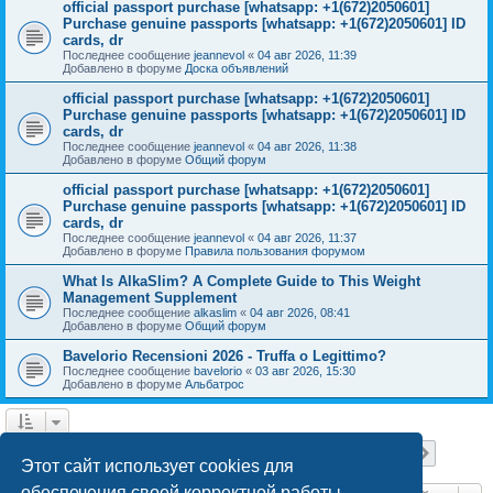
official passport purchase [whatsapp: +1(672)2050601]
Purchase genuine passports [whatsapp: +1(672)2050601] ID
cards, dr
Последнее сообщение
jeannevol
«
04 авг 2026, 11:39
Добавлено в форуме
Доска объявлений
official passport purchase [whatsapp: +1(672)2050601]
Purchase genuine passports [whatsapp: +1(672)2050601] ID
cards, dr
Последнее сообщение
jeannevol
«
04 авг 2026, 11:38
Добавлено в форуме
Общий форум
official passport purchase [whatsapp: +1(672)2050601]
Purchase genuine passports [whatsapp: +1(672)2050601] ID
cards, dr
Последнее сообщение
jeannevol
«
04 авг 2026, 11:37
Добавлено в форуме
Правила пользования форумом
What Is AlkaSlim? A Complete Guide to This Weight
Management Supplement
Последнее сообщение
alkaslim
«
04 авг 2026, 08:41
Добавлено в форуме
Общий форум
Bavelorio Recensioni 2026 - Truffa o Legittimo?
Последнее сообщение
bavelorio
«
03 авг 2026, 15:30
Добавлено в форуме
Альбатрос
Страница
1
из
18
1
2
3
4
5
18
След.
Найдено 447 результатов
…
Этот сайт использует cookies для
обеспечения своей корректной работы.