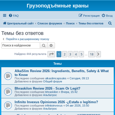
Грузоподъёмные краны
FAQ
Регистрация
Вход
П
Центральный сайт
Список форумов
Поиск
Темы без ответов
о
Темы без ответов
и
Перейти к расширенному поиску
с
Поиск
Расширенный поиск
к
Страница
1
из
18
1
2
3
4
5
18
След.
Найдено 444 результата
…
Темы
AlkaSlim Review 2026: Ingredients, Benefits, Safety & What
to Know
Последнее сообщение
alkaslimcapsules
«
Сегодня, 09:13
Добавлено в форуме
Общий форум
Bhraskilon Review 2026 - Scam Or Legit?
Последнее сообщение
bhraskilon
«
Вчера, 15:42
Добавлено в форуме
Альбатрос
Infinito Invexus Opiniones 2026 -¿Estafa o legítimo?
Последнее сообщение
infinitoinvexus
«
04 авг 2026, 15:50
Добавлено в форуме
Альбатрос