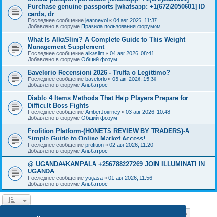
Purchase genuine passports [whatsapp: +1(672)2050601] ID
cards, dr
Последнее сообщение
jeannevol
«
04 авг 2026, 11:37
Добавлено в форуме
Правила пользования форумом
What Is AlkaSlim? A Complete Guide to This Weight
Management Supplement
Последнее сообщение
alkaslim
«
04 авг 2026, 08:41
Добавлено в форуме
Общий форум
Bavelorio Recensioni 2026 - Truffa o Legittimo?
Последнее сообщение
bavelorio
«
03 авг 2026, 15:30
Добавлено в форуме
Альбатрос
Diablo 4 Items Methods That Help Players Prepare for
Difficult Boss Fights
Последнее сообщение
AmberJourney
«
03 авг 2026, 10:48
Добавлено в форуме
Общий форум
Profition Platform-(HONETS REVIEW BY TRADERS)-A
Simple Guide to Online Market Access!
Последнее сообщение
profition
«
02 авг 2026, 11:20
Добавлено в форуме
Альбатрос
@ UGANDA#KAMPALA +256788227269 JOIN ILLUMINATI IN
UGANDA
Последнее сообщение
yugasa
«
01 авг 2026, 11:56
Добавлено в форуме
Альбатрос
Страница
1
из
18
1
2
3
4
5
18
След.
Найдено 444 результата
…