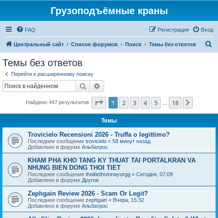
Грузоподъёмные краны
FAQ
Регистрация
Вход
П
Центральный сайт
Список форумов
Поиск
Темы без ответов
о
Темы без ответов
и
Перейти к расширенному поиску
с
Поиск
Расширенный поиск
к
Страница
1
из
18
1
2
3
4
5
18
След.
Найдено 447 результатов
…
Темы
Trovicielo Recensioni 2026 - Truffa o legittimo?
Последнее сообщение
trovicielo
«
58 минут назад
Добавлено в форуме
Альбатрос
KHAM PHA KHO TANG KY THUAT TAI PORTALKRAN VA
NHUNG BIEN DONG THOI TIET
Последнее сообщение
thoitiethomnayorgg
«
Сегодня, 07:09
Добавлено в форуме
Другое
Zephgain Review 2026 - Scam Or Legit?
Последнее сообщение
zephgain
«
Вчера, 15:32
Добавлено в форуме
Альбатрос