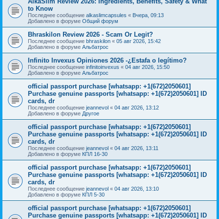
AlkaSlim Review 2026: Ingredients, Benefits, Safety & What
to Know
Последнее сообщение
alkaslimcapsules
«
Вчера, 09:13
Добавлено в форуме
Общий форум
Bhraskilon Review 2026 - Scam Or Legit?
Последнее сообщение
bhraskilon
«
05 авг 2026, 15:42
Добавлено в форуме
Альбатрос
Infinito Invexus Opiniones 2026 -¿Estafa o legítimo?
Последнее сообщение
infinitoinvexus
«
04 авг 2026, 15:50
Добавлено в форуме
Альбатрос
official passport purchase [whatsapp: +1(672)2050601]
Purchase genuine passports [whatsapp: +1(672)2050601] ID
cards, dr
Последнее сообщение
jeannevol
«
04 авг 2026, 13:12
Добавлено в форуме
Другое
official passport purchase [whatsapp: +1(672)2050601]
Purchase genuine passports [whatsapp: +1(672)2050601] ID
cards, dr
Последнее сообщение
jeannevol
«
04 авг 2026, 13:11
Добавлено в форуме
КПЛ 16-30
official passport purchase [whatsapp: +1(672)2050601]
Purchase genuine passports [whatsapp: +1(672)2050601] ID
cards, dr
Последнее сообщение
jeannevol
«
04 авг 2026, 13:10
Добавлено в форуме
КПЛ 5-30
official passport purchase [whatsapp: +1(672)2050601]
Purchase genuine passports [whatsapp: +1(672)2050601] ID