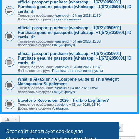
official passport purchase [whatsapp: +1(672)2050601]
Purchase genuine passports [whatsapp: +1(672)2050601] ID
cards, dr
Последнее сообщение
jeannevol
«
04 авг 2026, 11:39
Добавлено в форуме
Доска объявлений
official passport purchase [whatsapp: +1(672)2050601]
Purchase genuine passports [whatsapp: +1(672)2050601] ID
cards, dr
Последнее сообщение
jeannevol
«
04 авг 2026, 11:38
Добавлено в форуме
Общий форум
official passport purchase [whatsapp: +1(672)2050601]
Purchase genuine passports [whatsapp: +1(672)2050601] ID
cards, dr
Последнее сообщение
jeannevol
«
04 авг 2026, 11:37
Добавлено в форуме
Правила пользования форумом
What Is AlkaSlim? A Complete Guide to This Weight
Management Supplement
Последнее сообщение
alkaslim
«
04 авг 2026, 08:41
Добавлено в форуме
Общий форум
Bavelorio Recensioni 2026 - Truffa o Legittimo?
Последнее сообщение
bavelorio
«
03 авг 2026, 15:30
Добавлено в форуме
Альбатрос
Страница
1
из
18
1
2
3
4
5
18
След.
Найдено 447 результатов
…
Этот сайт использует cookies для
обеспечения своей корректной работы.