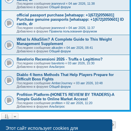
Последнее сообщение
jeannevol
«
04 авг 2026, 11:38
Добавлено в форуме
Общий форум
official passport purchase [whatsapp: +1(672)2050601]
Purchase genuine passports [whatsapp: +1(672)2050601] ID
cards, dr
Последнее сообщение
jeannevol
«
04 авг 2026, 11:37
Добавлено в форуме
Правила пользования форумом
What Is AlkaSlim? A Complete Guide to This Weight
Management Supplement
Последнее сообщение
alkaslim
«
04 авг 2026, 08:41
Добавлено в форуме
Общий форум
Bavelorio Recensioni 2026 - Truffa o Legittimo?
Последнее сообщение
bavelorio
«
03 авг 2026, 15:30
Добавлено в форуме
Альбатрос
Diablo 4 Items Methods That Help Players Prepare for
Difficult Boss Fights
Последнее сообщение
AmberJourney
«
03 авг 2026, 10:48
Добавлено в форуме
Общий форум
Profition Platform-(HONETS REVIEW BY TRADERS)-A
Simple Guide to Online Market Access!
Последнее сообщение
profition
«
02 авг 2026, 11:20
Добавлено в форуме
Альбатрос
Страница
1
из
18
1
2
3
4
5
18
След.
Найдено 445 результатов
…
Этот сайт использует cookies для