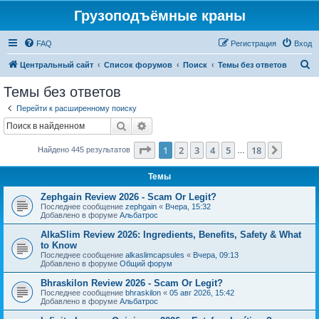
Грузоподъёмные краны
FAQ
Регистрация
Вход
П
Центральный сайт
Список форумов
Поиск
Темы без ответов
о
Темы без ответов
и
Перейти к расширенному поиску
с
Поиск
Расширенный поиск
к
Страница
1
из
18
1
2
3
4
5
18
След.
Найдено 445 результатов
…
Темы
Zephgain Review 2026 - Scam Or Legit?
Последнее сообщение
zephgain
«
Вчера, 15:32
Добавлено в форуме
Альбатрос
AlkaSlim Review 2026: Ingredients, Benefits, Safety & What
to Know
Последнее сообщение
alkaslimcapsules
«
Вчера, 09:13
Добавлено в форуме
Общий форум
Bhraskilon Review 2026 - Scam Or Legit?
Последнее сообщение
bhraskilon
«
05 авг 2026, 15:42
Добавлено в форуме
Альбатрос