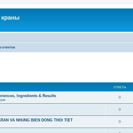
 краны
з ответов
ОТВЕТЫ
iences, Ingredients & Results
0
рум
0
RAN VA NHUNG BIEN DONG THOI TIET
0