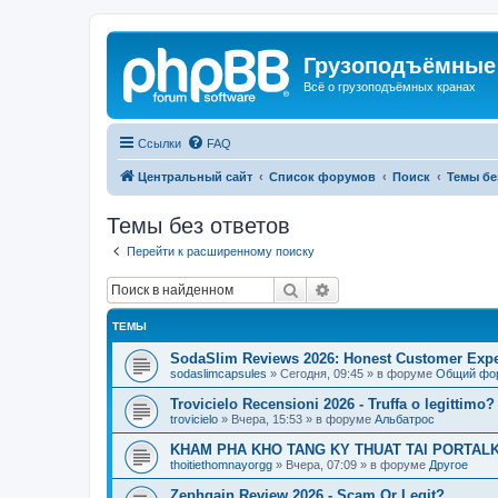
Грузоподъёмные
Всё о грузоподъёмных кранах
Ссылки
FAQ
Центральный сайт
Список форумов
Поиск
Темы бе
Темы без ответов
Перейти к расширенному поиску
Поиск
Расширенный поиск
ТЕМЫ
SodaSlim Reviews 2026: Honest Customer Exper
sodaslimcapsules
»
Сегодня, 09:45
» в форуме
Общий фо
Trovicielo Recensioni 2026 - Truffa o legittimo?
trovicielo
»
Вчера, 15:53
» в форуме
Альбатрос
KHAM PHA KHO TANG KY THUAT TAI PORTALK
thoitiethomnayorgg
»
Вчера, 07:09
» в форуме
Другое
Zephgain Review 2026 - Scam Or Legit?