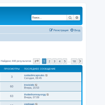
Поиск
Расширенный по
Регистрация
Вход
Страница
1
из
18
1
2
3
4
5
18
След.
Найдено 448 результатов
…
ПРОСМОТРЫ
ПОСЛЕДНЕЕ СООБЩЕНИЕ
sodaslimcapsules
3
Сегодня, 09:45
trovicielo
60
Вчера, 15:53
thoitiethomnayorgg
63
Вчера, 07:09
zephgain