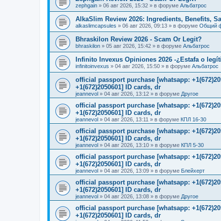
zephgain
»
06 авг 2026, 15:32
» в форуме
Альбатрос
AlkaSlim Review 2026: Ingredients, Benefits, S
alkaslimcapsules
»
06 авг 2026, 09:13
» в форуме
Общий 
Bhraskilon Review 2026 - Scam Or Legit?
bhraskilon
»
05 авг 2026, 15:42
» в форуме
Альбатрос
Infinito Invexus Opiniones 2026 -¿Estafa o legí
infinitoinvexus
»
04 авг 2026, 15:50
» в форуме
Альбатрос
official passport purchase [whatsapp: +1(672)
+1(672)2050601] ID cards, dr
jeannevol
»
04 авг 2026, 13:12
» в форуме
Другое
official passport purchase [whatsapp: +1(672)
+1(672)2050601] ID cards, dr
jeannevol
»
04 авг 2026, 13:11
» в форуме
КПЛ 16-30
official passport purchase [whatsapp: +1(672)
+1(672)2050601] ID cards, dr
jeannevol
»
04 авг 2026, 13:10
» в форуме
КПЛ 5-30
official passport purchase [whatsapp: +1(672)
+1(672)2050601] ID cards, dr
jeannevol
»
04 авг 2026, 13:09
» в форуме
Блейхерт
official passport purchase [whatsapp: +1(672)
+1(672)2050601] ID cards, dr
jeannevol
»
04 авг 2026, 13:08
» в форуме
Другое
official passport purchase [whatsapp: +1(672)
+1(672)2050601] ID cards, dr