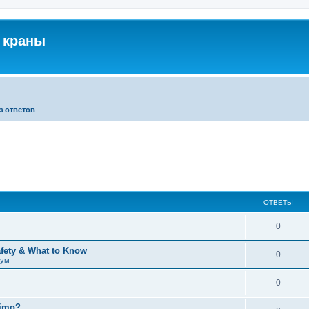
 краны
з ответов
ОТВЕТЫ
0
afety & What to Know
0
рум
0
timo?