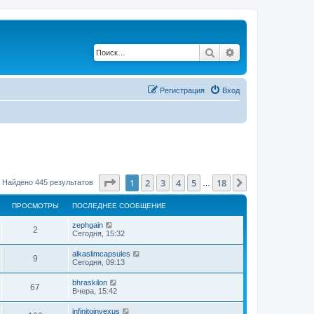
Поиск
Расширенный по
Регистрация
Вход
Страница
1
из
18
1
2
3
4
5
18
След.
Найдено 445 результатов
…
ПРОСМОТРЫ
ПОСЛЕДНЕЕ СООБЩЕНИЕ
zephgain
2
Сегодня, 15:32
alkaslimcapsules
9
Сегодня, 09:13
bhraskilon
67
Вчера, 15:42
infinitoinvexus