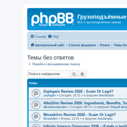
Грузоподъёмные
Всё о грузоподъёмных кранах
Ссылки
FAQ
Центральный сайт
Список форумов
Поиск
Темы бе
Темы без ответов
Перейти к расширенному поиску
Поиск
Расширенный поиск
ТЕМЫ
Zephgain Review 2026 - Scam Or Legit?
zephgain
»
Сегодня, 15:32
» в форуме
Альбатрос
AlkaSlim Review 2026: Ingredients, Benefits, S
alkaslimcapsules
»
Сегодня, 09:13
» в форуме
Общий фо
Bhraskilon Review 2026 - Scam Or Legit?
bhraskilon
»
Вчера, 15:42
» в форуме
Альбатрос
Infinito Invexus Opiniones 2026 -¿Estafa o legí