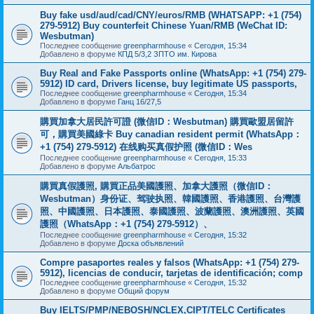
Buy fake usd/aud/cad/CNY/euros/RMB (WHATSAPP: +1 (754)
279-5912) Buy counterfeit Chinese Yuan/RMB (WeChat ID:
Wesbutman)
Последнее сообщение
greenpharmhouse
«
Сегодня, 15:34
Добавлено в форуме
КПД 5/3,2 ЗПТО им. Кирова
Buy Real and Fake Passports online (WhatsApp: +1 (754) 279-
5912) ID card, Drivers license, buy legitimate US passports,
Последнее сообщение
greenpharmhouse
«
Сегодня, 15:34
Добавлено в форуме
Ганц 16/27,5
購買加拿大居民許可證 (微信ID：Wesbutman) 購買歐盟居留許
可，購買美國綠卡 Buy canadian resident permit (WhatsApp：
+1 (754) 279-5912) 在线购买真假护照 (微信ID：Wes
Последнее сообщение
greenpharmhouse
«
Сегодня, 15:33
Добавлено в форуме
Альбатрос
購買真假護照, 購買正品美國護照、加拿大護照（微信ID：
Wesbutman）身份证、驾驶执照、韓國護照、香港護照、台灣護
照、中國護照、日本護照、泰國護照、波蘭護照、澳洲護照、英國
護照（WhatsApp：+1 (754) 279-5912）、
Последнее сообщение
greenpharmhouse
«
Сегодня, 15:32
Добавлено в форуме
Доска объявлений
Compre pasaportes reales y falsos (WhatsApp: +1 (754) 279-
5912), licencias de conducir, tarjetas de identificación; comp
Последнее сообщение
greenpharmhouse
«
Сегодня, 15:32
Добавлено в форуме
Общий форум
Buy IELTS/PMP/NEBOSH/NCLEX,CIPT/TELC Certificates