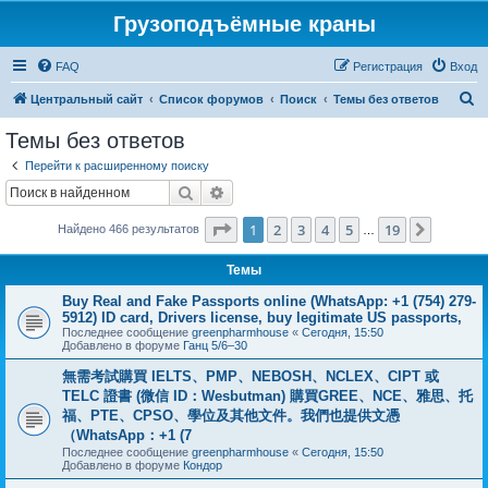
Грузоподъёмные краны
FAQ
Регистрация
Вход
П
Центральный сайт
Список форумов
Поиск
Темы без ответов
о
Темы без ответов
и
Перейти к расширенному поиску
с
Поиск
Расширенный поиск
к
Страница
1
из
19
1
2
3
4
5
19
След.
Найдено 466 результатов
…
Темы
Buy Real and Fake Passports online (WhatsApp: +1 (754) 279-
5912) ID card, Drivers license, buy legitimate US passports,
Последнее сообщение
greenpharmhouse
«
Сегодня, 15:50
Добавлено в форуме
Ганц 5/6–30
無需考試購買 IELTS、PMP、NEBOSH、NCLEX、CIPT 或
TELC 證書 (微信 ID：Wesbutman) 購買GREE、NCE、雅思、托
福、PTE、CPSO、學位及其他文件。我們也提供文憑
（WhatsApp：+1 (7
Последнее сообщение
greenpharmhouse
«
Сегодня, 15:50
Добавлено в форуме
Кондор