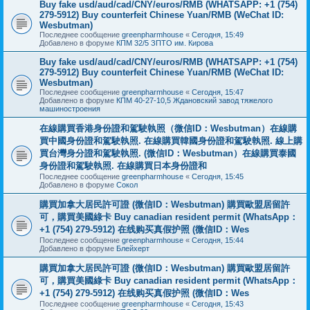
Buy fake usd/aud/cad/CNY/euros/RMB (WHATSAPP: +1 (754)
279-5912) Buy counterfeit Chinese Yuan/RMB (WeChat ID:
Wesbutman)
Последнее сообщение
greenpharmhouse
«
Сегодня, 15:49
Добавлено в форуме
КПМ 32/5 ЗПТО им. Кирова
Buy fake usd/aud/cad/CNY/euros/RMB (WHATSAPP: +1 (754)
279-5912) Buy counterfeit Chinese Yuan/RMB (WeChat ID:
Wesbutman)
Последнее сообщение
greenpharmhouse
«
Сегодня, 15:47
Добавлено в форуме
КПМ 40-27-10,5 Ждановский завод тяжелого
машиностроения
在線購買香港身份證和駕駛執照（微信ID：Wesbutman）在線購
買中國身份證和駕駛執照. 在線購買韓國身份證和駕駛執照. 線上購
買台灣身分證和駕駛執照. (微信ID：Wesbutman）在線購買泰國
身份證和駕駛執照. 在線購買日本身份證和
Последнее сообщение
greenpharmhouse
«
Сегодня, 15:45
Добавлено в форуме
Сокол
購買加拿大居民許可證 (微信ID：Wesbutman) 購買歐盟居留許
可，購買美國綠卡 Buy canadian resident permit (WhatsApp：
+1 (754) 279-5912) 在线购买真假护照 (微信ID：Wes
Последнее сообщение
greenpharmhouse
«
Сегодня, 15:44
Добавлено в форуме
Блейхерт
購買加拿大居民許可證 (微信ID：Wesbutman) 購買歐盟居留許
可，購買美國綠卡 Buy canadian resident permit (WhatsApp：
+1 (754) 279-5912) 在线购买真假护照 (微信ID：Wes
Последнее сообщение
greenpharmhouse
«
Сегодня, 15:43