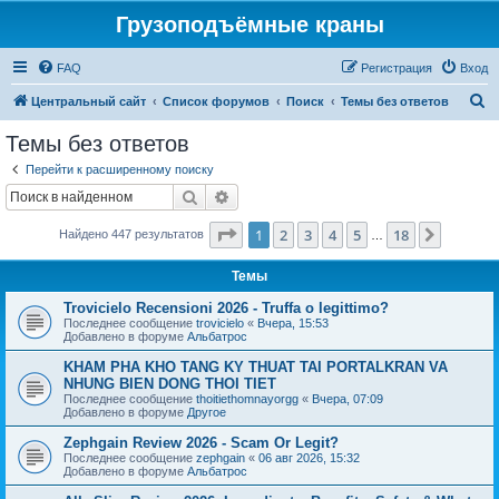
Грузоподъёмные краны
FAQ
Регистрация
Вход
П
Центральный сайт
Список форумов
Поиск
Темы без ответов
о
Темы без ответов
и
Перейти к расширенному поиску
с
Поиск
Расширенный поиск
к
Страница
1
из
18
1
2
3
4
5
18
След.
Найдено 447 результатов
…
Темы
Trovicielo Recensioni 2026 - Truffa o legittimo?
Последнее сообщение
trovicielo
«
Вчера, 15:53
Добавлено в форуме
Альбатрос
KHAM PHA KHO TANG KY THUAT TAI PORTALKRAN VA
NHUNG BIEN DONG THOI TIET
Последнее сообщение
thoitiethomnayorgg
«
Вчера, 07:09
Добавлено в форуме
Другое
Zephgain Review 2026 - Scam Or Legit?
Последнее сообщение
zephgain
«
06 авг 2026, 15:32
Добавлено в форуме
Альбатрос