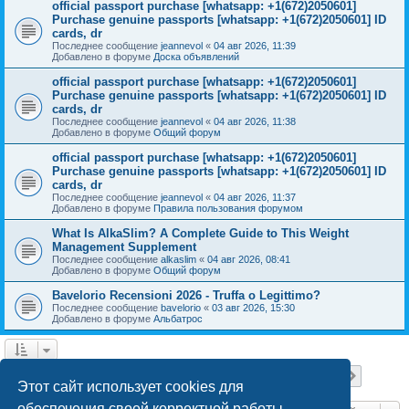
official passport purchase [whatsapp: +1(672)2050601]
Purchase genuine passports [whatsapp: +1(672)2050601] ID
cards, dr
Последнее сообщение
jeannevol
«
04 авг 2026, 11:39
Добавлено в форуме
Доска объявлений
official passport purchase [whatsapp: +1(672)2050601]
Purchase genuine passports [whatsapp: +1(672)2050601] ID
cards, dr
Последнее сообщение
jeannevol
«
04 авг 2026, 11:38
Добавлено в форуме
Общий форум
official passport purchase [whatsapp: +1(672)2050601]
Purchase genuine passports [whatsapp: +1(672)2050601] ID
cards, dr
Последнее сообщение
jeannevol
«
04 авг 2026, 11:37
Добавлено в форуме
Правила пользования форумом
What Is AlkaSlim? A Complete Guide to This Weight
Management Supplement
Последнее сообщение
alkaslim
«
04 авг 2026, 08:41
Добавлено в форуме
Общий форум
Bavelorio Recensioni 2026 - Truffa o Legittimo?
Последнее сообщение
bavelorio
«
03 авг 2026, 15:30
Добавлено в форуме
Альбатрос
Страница
1
из
18
1
2
3
4
5
18
След.
Найдено 447 результатов
…
Этот сайт использует cookies для
обеспечения своей корректной работы.