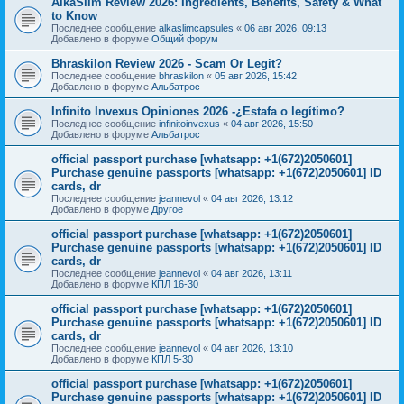
AlkaSlim Review 2026: Ingredients, Benefits, Safety & What
to Know
Последнее сообщение
alkaslimcapsules
«
06 авг 2026, 09:13
Добавлено в форуме
Общий форум
Bhraskilon Review 2026 - Scam Or Legit?
Последнее сообщение
bhraskilon
«
05 авг 2026, 15:42
Добавлено в форуме
Альбатрос
Infinito Invexus Opiniones 2026 -¿Estafa o legítimo?
Последнее сообщение
infinitoinvexus
«
04 авг 2026, 15:50
Добавлено в форуме
Альбатрос
official passport purchase [whatsapp: +1(672)2050601]
Purchase genuine passports [whatsapp: +1(672)2050601] ID
cards, dr
Последнее сообщение
jeannevol
«
04 авг 2026, 13:12
Добавлено в форуме
Другое
official passport purchase [whatsapp: +1(672)2050601]
Purchase genuine passports [whatsapp: +1(672)2050601] ID
cards, dr
Последнее сообщение
jeannevol
«
04 авг 2026, 13:11
Добавлено в форуме
КПЛ 16-30
official passport purchase [whatsapp: +1(672)2050601]
Purchase genuine passports [whatsapp: +1(672)2050601] ID
cards, dr
Последнее сообщение
jeannevol
«
04 авг 2026, 13:10
Добавлено в форуме
КПЛ 5-30
official passport purchase [whatsapp: +1(672)2050601]
Purchase genuine passports [whatsapp: +1(672)2050601] ID