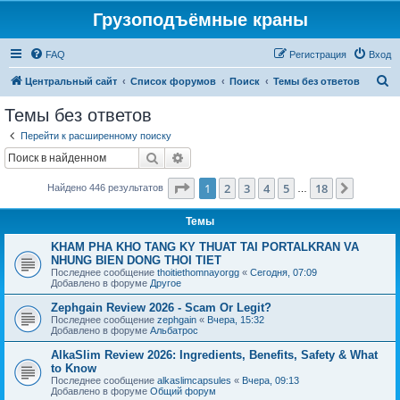
Грузоподъёмные краны
FAQ
Регистрация
Вход
П
Центральный сайт
Список форумов
Поиск
Темы без ответов
о
Темы без ответов
и
Перейти к расширенному поиску
с
Поиск
Расширенный поиск
к
Страница
1
из
18
1
2
3
4
5
18
След.
Найдено 446 результатов
…
Темы
KHAM PHA KHO TANG KY THUAT TAI PORTALKRAN VA
NHUNG BIEN DONG THOI TIET
Последнее сообщение
thoitiethomnayorgg
«
Сегодня, 07:09
Добавлено в форуме
Другое
Zephgain Review 2026 - Scam Or Legit?
Последнее сообщение
zephgain
«
Вчера, 15:32
Добавлено в форуме
Альбатрос
AlkaSlim Review 2026: Ingredients, Benefits, Safety & What
to Know
Последнее сообщение
alkaslimcapsules
«
Вчера, 09:13
Добавлено в форуме
Общий форум