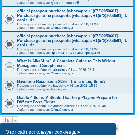
Добавлено в форуме
Доска объявлений
official passport purchase [whatsapp: +1(672)2050601]
Purchase genuine passports [whatsapp: +1(672)2050601] ID
cards, dr
Последнее сообщение
jeannevol
«
04 авг 2026, 11:38
Добавлено в форуме
Общий форум
official passport purchase [whatsapp: +1(672)2050601]
Purchase genuine passports [whatsapp: +1(672)2050601] ID
cards, dr
Последнее сообщение
jeannevol
«
04 авг 2026, 11:37
Добавлено в форуме
Правила пользования форумом
What Is AlkaSlim? A Complete Guide to This Weight
Management Supplement
Последнее сообщение
alkaslim
«
04 авг 2026, 08:41
Добавлено в форуме
Общий форум
Bavelorio Recensioni 2026 - Truffa o Legittimo?
Последнее сообщение
bavelorio
«
03 авг 2026, 15:30
Добавлено в форуме
Альбатрос
Diablo 4 Items Methods That Help Players Prepare for
Difficult Boss Fights
Последнее сообщение
AmberJourney
«
03 авг 2026, 10:48
Добавлено в форуме
Общий форум
Страница
1
из
18
1
2
3
4
5
18
След.
Найдено 446 результатов
…
Этот сайт использует cookies для