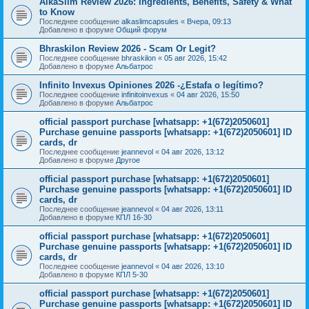
AlkaSlim Review 2026: Ingredients, Benefits, Safety & What
to Know
Последнее сообщение
alkaslimcapsules
«
Вчера, 09:13
Добавлено в форуме
Общий форум
Bhraskilon Review 2026 - Scam Or Legit?
Последнее сообщение
bhraskilon
«
05 авг 2026, 15:42
Добавлено в форуме
Альбатрос
Infinito Invexus Opiniones 2026 -¿Estafa o legítimo?
Последнее сообщение
infinitoinvexus
«
04 авг 2026, 15:50
Добавлено в форуме
Альбатрос
official passport purchase [whatsapp: +1(672)2050601]
Purchase genuine passports [whatsapp: +1(672)2050601] ID
cards, dr
Последнее сообщение
jeannevol
«
04 авг 2026, 13:12
Добавлено в форуме
Другое
official passport purchase [whatsapp: +1(672)2050601]
Purchase genuine passports [whatsapp: +1(672)2050601] ID
cards, dr
Последнее сообщение
jeannevol
«
04 авг 2026, 13:11
Добавлено в форуме
КПЛ 16-30
official passport purchase [whatsapp: +1(672)2050601]
Purchase genuine passports [whatsapp: +1(672)2050601] ID
cards, dr
Последнее сообщение
jeannevol
«
04 авг 2026, 13:10
Добавлено в форуме
КПЛ 5-30
official passport purchase [whatsapp: +1(672)2050601]
Purchase genuine passports [whatsapp: +1(672)2050601] ID