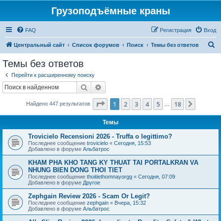
Грузоподъёмные краны
FAQ
Регистрация
Вход
П
Центральный сайт
Список форумов
Поиск
Темы без ответов
о
Темы без ответов
и
Перейти к расширенному поиску
с
Поиск
Расширенный поиск
к
Страница
1
из
18
1
2
3
4
5
18
След.
Найдено 447 результатов
…
Темы
Trovicielo Recensioni 2026 - Truffa o legittimo?
Последнее сообщение
trovicielo
«
Сегодня, 15:53
Добавлено в форуме
Альбатрос
KHAM PHA KHO TANG KY THUAT TAI PORTALKRAN VA
NHUNG BIEN DONG THOI TIET
Последнее сообщение
thoitiethomnayorgg
«
Сегодня, 07:09
Добавлено в форуме
Другое
Zephgain Review 2026 - Scam Or Legit?
Последнее сообщение
zephgain
«
Вчера, 15:32
Добавлено в форуме
Альбатрос