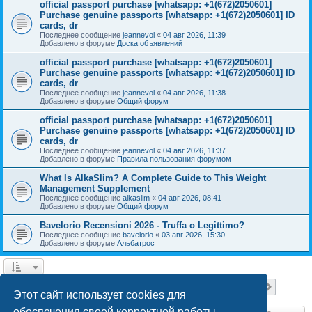
official passport purchase [whatsapp: +1(672)2050601]
Purchase genuine passports [whatsapp: +1(672)2050601] ID
cards, dr
Последнее сообщение
jeannevol
«
04 авг 2026, 11:39
Добавлено в форуме
Доска объявлений
official passport purchase [whatsapp: +1(672)2050601]
Purchase genuine passports [whatsapp: +1(672)2050601] ID
cards, dr
Последнее сообщение
jeannevol
«
04 авг 2026, 11:38
Добавлено в форуме
Общий форум
official passport purchase [whatsapp: +1(672)2050601]
Purchase genuine passports [whatsapp: +1(672)2050601] ID
cards, dr
Последнее сообщение
jeannevol
«
04 авг 2026, 11:37
Добавлено в форуме
Правила пользования форумом
What Is AlkaSlim? A Complete Guide to This Weight
Management Supplement
Последнее сообщение
alkaslim
«
04 авг 2026, 08:41
Добавлено в форуме
Общий форум
Bavelorio Recensioni 2026 - Truffa o Legittimo?
Последнее сообщение
bavelorio
«
03 авг 2026, 15:30
Добавлено в форуме
Альбатрос
Страница
1
из
18
1
2
3
4
5
18
След.
Найдено 447 результатов
…
Этот сайт использует cookies для
обеспечения своей корректной работы.