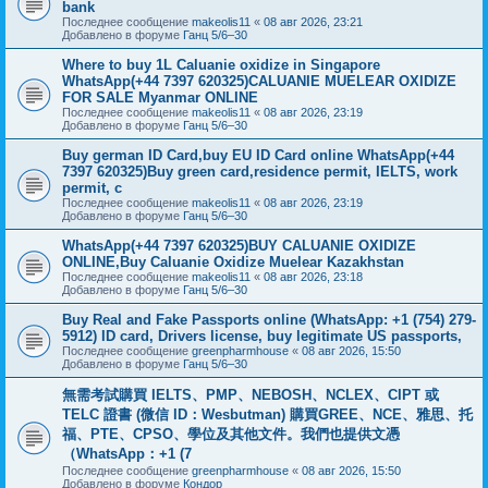
bank
Последнее сообщение
makeolis11
«
08 авг 2026, 23:21
Добавлено в форуме
Ганц 5/6–30
Where to buy 1L Caluanie oxidize in Singapore
WhatsApp(+44 7397 620325)CALUANIE MUELEAR OXIDIZE
FOR SALE Myanmar ONLINE
Последнее сообщение
makeolis11
«
08 авг 2026, 23:19
Добавлено в форуме
Ганц 5/6–30
Buy german ID Card,buy EU ID Card online WhatsApp(+44
7397 620325)Buy green card,residence permit, IELTS, work
permit, c
Последнее сообщение
makeolis11
«
08 авг 2026, 23:19
Добавлено в форуме
Ганц 5/6–30
WhatsApp(+44 7397 620325)BUY CALUANIE OXIDIZE
ONLINE,Buy Caluanie Oxidize Muelear Kazakhstan
Последнее сообщение
makeolis11
«
08 авг 2026, 23:18
Добавлено в форуме
Ганц 5/6–30
Buy Real and Fake Passports online (WhatsApp: +1 (754) 279-
5912) ID card, Drivers license, buy legitimate US passports,
Последнее сообщение
greenpharmhouse
«
08 авг 2026, 15:50
Добавлено в форуме
Ганц 5/6–30
無需考試購買 IELTS、PMP、NEBOSH、NCLEX、CIPT 或
TELC 證書 (微信 ID：Wesbutman) 購買GREE、NCE、雅思、托
福、PTE、CPSO、學位及其他文件。我們也提供文憑
（WhatsApp：+1 (7
Последнее сообщение
greenpharmhouse
«
08 авг 2026, 15:50
Добавлено в форуме
Кондор