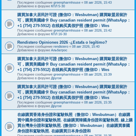
Последнее сообщение
greenpharmhouse
«
08 авг 2026, 15:43
Добавлено в форуме
КПЛ 5-30
購買加拿大居民許可證 (微信ID：Wesbutman) 購買歐盟居留許
可，購買美國綠卡 Buy canadian resident permit (WhatsApp：
+1 (754) 279-5912) 在线购买真假护照 (微信ID：Wes
Последнее сообщение
greenpharmhouse
«
08 авг 2026, 15:42
Добавлено в форуме
КПЛ 16-30
Rendistero Opiniones 2026 -¿Estafa o legítimo?
Последнее сообщение
rendistero
«
08 авг 2026, 15:40
Добавлено в форуме
Альбатрос
購買加拿大居民許可證 (微信ID：Wesbutman) 購買歐盟居留許
可，購買美國綠卡 Buy canadian resident permit (WhatsApp：
+1 (754) 279-5912) 在线购买真假护照 (微信ID：Wes
Последнее сообщение
greenpharmhouse
«
08 авг 2026, 15:39
Добавлено в форуме
Другое
購買加拿大居民許可證 (微信ID：Wesbutman) 購買歐盟居留許
可，購買美國綠卡 Buy canadian resident permit (WhatsApp：
+1 (754) 279-5912) 在线购买真假护照 (微信ID：Wes
Последнее сообщение
greenpharmhouse
«
08 авг 2026, 15:35
Добавлено в форуме
Другое
在線購買香港身份證和駕駛執照（微信ID：Wesbutman）在線購
買中國身份證和駕駛執照. 在線購買韓國身份證和駕駛執照. 線上購
買台灣身分證和駕駛執照. (微信ID：Wesbutman）在線購買泰國
身份證和駕駛執照. 在線購買日本身份證和
Последнее сообщение
greenpharmhouse
«
08 авг 2026, 15:35