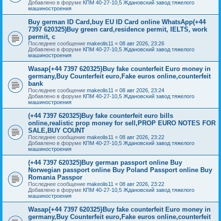
Добавлено в форуме
КПМ 40-27-10,5 Ждановский завод тяжелого
машиностроения
Buy german ID Card,buy EU ID Card online WhatsApp(+44
7397 620325)Buy green card,residence permit, IELTS, work
permit, c
Последнее сообщение
makeolis11
«
08 авг 2026, 23:26
Добавлено в форуме
КПМ 40-27-10,5 Ждановский завод тяжелого
машиностроения
Wasap{+44 7397 620325}Buy fake counterfeit Euro money in
germany,Buy Counterfeit euro,Fake euros online,counterfeit
bank
Последнее сообщение
makeolis11
«
08 авг 2026, 23:24
Добавлено в форуме
КПМ 40-27-10,5 Ждановский завод тяжелого
машиностроения
(+44 7397 620325)Buy fake counterfeit euro bills
online,realistic prop money for sell,PROP EURO NOTES FOR
SALE,BUY COUNT
Последнее сообщение
makeolis11
«
08 авг 2026, 23:22
Добавлено в форуме
КПМ 40-27-10,5 Ждановский завод тяжелого
машиностроения
(+44 7397 620325)Buy german passport online Buy
Norwegian passport online Buy Poland Passport online Buy
Romania Passpor
Последнее сообщение
makeolis11
«
08 авг 2026, 23:22
Добавлено в форуме
КПМ 40-27-10,5 Ждановский завод тяжелого
машиностроения
Wasap{+44 7397 620325}Buy fake counterfeit Euro money in
germany,Buy Counterfeit euro,Fake euros online,counterfeit