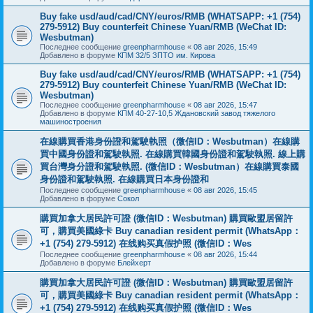
Buy fake usd/aud/cad/CNY/euros/RMB (WHATSAPP: +1 (754)
279-5912) Buy counterfeit Chinese Yuan/RMB (WeChat ID:
Wesbutman)
Последнее сообщение
greenpharmhouse
«
08 авг 2026, 15:49
Добавлено в форуме
КПМ 32/5 ЗПТО им. Кирова
Buy fake usd/aud/cad/CNY/euros/RMB (WHATSAPP: +1 (754)
279-5912) Buy counterfeit Chinese Yuan/RMB (WeChat ID:
Wesbutman)
Последнее сообщение
greenpharmhouse
«
08 авг 2026, 15:47
Добавлено в форуме
КПМ 40-27-10,5 Ждановский завод тяжелого
машиностроения
在線購買香港身份證和駕駛執照（微信ID：Wesbutman）在線購
買中國身份證和駕駛執照. 在線購買韓國身份證和駕駛執照. 線上購
買台灣身分證和駕駛執照. (微信ID：Wesbutman）在線購買泰國
身份證和駕駛執照. 在線購買日本身份證和
Последнее сообщение
greenpharmhouse
«
08 авг 2026, 15:45
Добавлено в форуме
Сокол
購買加拿大居民許可證 (微信ID：Wesbutman) 購買歐盟居留許
可，購買美國綠卡 Buy canadian resident permit (WhatsApp：
+1 (754) 279-5912) 在线购买真假护照 (微信ID：Wes
Последнее сообщение
greenpharmhouse
«
08 авг 2026, 15:44
Добавлено в форуме
Блейхерт
購買加拿大居民許可證 (微信ID：Wesbutman) 購買歐盟居留許
可，購買美國綠卡 Buy canadian resident permit (WhatsApp：
+1 (754) 279-5912) 在线购买真假护照 (微信ID：Wes