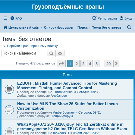
Грузоподъёмные краны
FAQ
Регистрация
Вход
П
Центральный сайт
Список форумов
Поиск
Темы без ответов
о
Темы без ответов
и
Перейти к расширенному поиску
с
Поиск
Расширенный поиск
к
Страница
1
из
20
1
2
3
4
5
20
След.
Найдено 477 результатов
…
Темы
EZBUFF: Mistfall Hunter Advanced Tips for Mastering
Movement, Timing, and Combat Control
Последнее сообщение
TurboSentinel
«
Сегодня, 09:35
Добавлено в форуме
Альбатрос
How to Use MLB The Show 26 Stubs for Better Lineup
Customization
Последнее сообщение
AmberJourney
«
Сегодня, 09:31
Добавлено в форуме
Общий форум
WhatsApp(+371 204 33160)Buy Telc b1 Zertifikat online in
germany,goethe b2 Online,TELC Certificates Without Exam
Последнее сообщение
makeolis11
«
08 авг 2026, 23:26