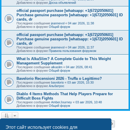
Добавлено в форуме
Доска объявлений
official passport purchase [whatsapp: +1(672)2050601]
Purchase genuine passports [whatsapp: +1(672)2050601] ID
cards, dr
Последнее сообщение
jeannevol
«
04 авг 2026, 11:38
Добавлено в форуме
Общий форум
official passport purchase [whatsapp: +1(672)2050601]
Purchase genuine passports [whatsapp: +1(672)2050601] ID
cards, dr
Последнее сообщение
jeannevol
«
04 авг 2026, 11:37
Добавлено в форуме
Правила пользования форумом
What Is AlkaSlim? A Complete Guide to This Weight
Management Supplement
Последнее сообщение
alkaslim
«
04 авг 2026, 08:41
Добавлено в форуме
Общий форум
Bavelorio Recensioni 2026 - Truffa o Legittimo?
Последнее сообщение
bavelorio
«
03 авг 2026, 15:30
Добавлено в форуме
Альбатрос
Diablo 4 Items Methods That Help Players Prepare for
Difficult Boss Fights
Последнее сообщение
AmberJourney
«
03 авг 2026, 10:48
Добавлено в форуме
Общий форум
Страница
1
из
18
1
2
3
4
5
18
След.
Найдено 446 результатов
…
Этот сайт использует cookies для