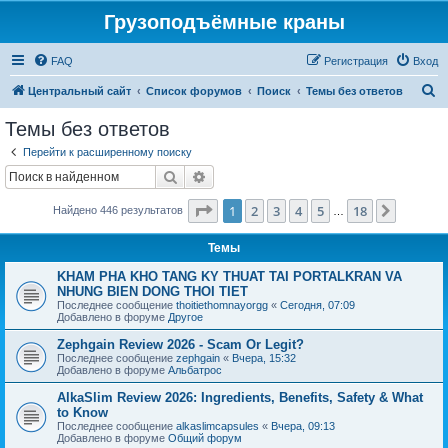
Грузоподъёмные краны
FAQ
Регистрация
Вход
П
Центральный сайт
Список форумов
Поиск
Темы без ответов
о
Темы без ответов
и
Перейти к расширенному поиску
с
Поиск
Расширенный поиск
к
Страница
1
из
18
1
2
3
4
5
18
След.
Найдено 446 результатов
…
Темы
KHAM PHA KHO TANG KY THUAT TAI PORTALKRAN VA
NHUNG BIEN DONG THOI TIET
Последнее сообщение
thoitiethomnayorgg
«
Сегодня, 07:09
Добавлено в форуме
Другое
Zephgain Review 2026 - Scam Or Legit?
Последнее сообщение
zephgain
«
Вчера, 15:32
Добавлено в форуме
Альбатрос
AlkaSlim Review 2026: Ingredients, Benefits, Safety & What
to Know
Последнее сообщение
alkaslimcapsules
«
Вчера, 09:13
Добавлено в форуме
Общий форум