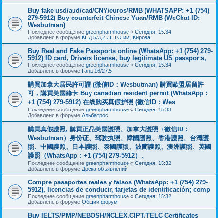
Buy fake usd/aud/cad/CNY/euros/RMB (WHATSAPP: +1 (754)
279-5912) Buy counterfeit Chinese Yuan/RMB (WeChat ID:
Wesbutman)
Последнее сообщение
greenpharmhouse
«
Сегодня, 15:34
Добавлено в форуме
КПД 5/3,2 ЗПТО им. Кирова
Buy Real and Fake Passports online (WhatsApp: +1 (754) 279-
5912) ID card, Drivers license, buy legitimate US passports,
Последнее сообщение
greenpharmhouse
«
Сегодня, 15:34
Добавлено в форуме
Ганц 16/27,5
購買加拿大居民許可證 (微信ID：Wesbutman) 購買歐盟居留許
可，購買美國綠卡 Buy canadian resident permit (WhatsApp：
+1 (754) 279-5912) 在线购买真假护照 (微信ID：Wes
Последнее сообщение
greenpharmhouse
«
Сегодня, 15:33
Добавлено в форуме
Альбатрос
購買真假護照, 購買正品美國護照、加拿大護照（微信ID：
Wesbutman）身份证、驾驶执照、韓國護照、香港護照、台灣護
照、中國護照、日本護照、泰國護照、波蘭護照、澳洲護照、英國
護照（WhatsApp：+1 (754) 279-5912）、
Последнее сообщение
greenpharmhouse
«
Сегодня, 15:32
Добавлено в форуме
Доска объявлений
Compre pasaportes reales y falsos (WhatsApp: +1 (754) 279-
5912), licencias de conducir, tarjetas de identificación; comp
Последнее сообщение
greenpharmhouse
«
Сегодня, 15:32
Добавлено в форуме
Общий форум
Buy IELTS/PMP/NEBOSH/NCLEX,CIPT/TELC Certificates