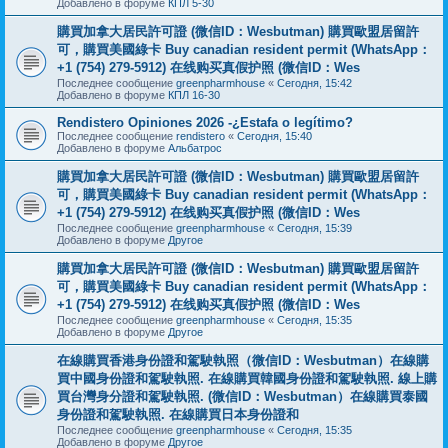
Добавлено в форуме
КПЛ 5-30
購買加拿大居民許可證 (微信ID：Wesbutman) 購買歐盟居留許
可，購買美國綠卡 Buy canadian resident permit (WhatsApp：
+1 (754) 279-5912) 在线购买真假护照 (微信ID：Wes
Последнее сообщение
greenpharmhouse
«
Сегодня, 15:42
Добавлено в форуме
КПЛ 16-30
Rendistero Opiniones 2026 -¿Estafa o legítimo?
Последнее сообщение
rendistero
«
Сегодня, 15:40
Добавлено в форуме
Альбатрос
購買加拿大居民許可證 (微信ID：Wesbutman) 購買歐盟居留許
可，購買美國綠卡 Buy canadian resident permit (WhatsApp：
+1 (754) 279-5912) 在线购买真假护照 (微信ID：Wes
Последнее сообщение
greenpharmhouse
«
Сегодня, 15:39
Добавлено в форуме
Другое
購買加拿大居民許可證 (微信ID：Wesbutman) 購買歐盟居留許
可，購買美國綠卡 Buy canadian resident permit (WhatsApp：
+1 (754) 279-5912) 在线购买真假护照 (微信ID：Wes
Последнее сообщение
greenpharmhouse
«
Сегодня, 15:35
Добавлено в форуме
Другое
在線購買香港身份證和駕駛執照（微信ID：Wesbutman）在線購
買中國身份證和駕駛執照. 在線購買韓國身份證和駕駛執照. 線上購
買台灣身分證和駕駛執照. (微信ID：Wesbutman）在線購買泰國
身份證和駕駛執照. 在線購買日本身份證和
Последнее сообщение
greenpharmhouse
«
Сегодня, 15:35
Добавлено в форуме
Другое