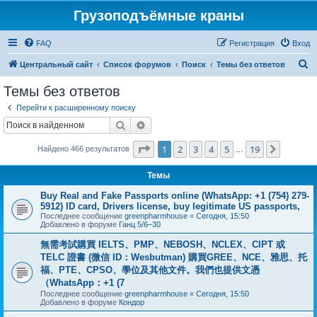
Грузоподъёмные краны
FAQ
Регистрация
Вход
П
Центральный сайт
Список форумов
Поиск
Темы без ответов
о
Темы без ответов
и
Перейти к расширенному поиску
с
Поиск
Расширенный поиск
к
Страница
1
из
19
1
2
3
4
5
19
След.
Найдено 466 результатов
…
Темы
Buy Real and Fake Passports online (WhatsApp: +1 (754) 279-
5912) ID card, Drivers license, buy legitimate US passports,
Последнее сообщение
greenpharmhouse
«
Сегодня, 15:50
Добавлено в форуме
Ганц 5/6–30
無需考試購買 IELTS、PMP、NEBOSH、NCLEX、CIPT 或
TELC 證書 (微信 ID：Wesbutman) 購買GREE、NCE、雅思、托
福、PTE、CPSO、學位及其他文件。我們也提供文憑
（WhatsApp：+1 (7
Последнее сообщение
greenpharmhouse
«
Сегодня, 15:50
Добавлено в форуме
Кондор