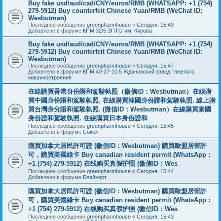
Buy fake usd/aud/cad/CNY/euros/RMB (WHATSAPP: +1 (754)
279-5912) Buy counterfeit Chinese Yuan/RMB (WeChat ID:
Wesbutman)
Последнее сообщение
greenpharmhouse
«
Сегодня, 15:49
Добавлено в форуме
КПМ 32/5 ЗПТО им. Кирова
Buy fake usd/aud/cad/CNY/euros/RMB (WHATSAPP: +1 (754)
279-5912) Buy counterfeit Chinese Yuan/RMB (WeChat ID:
Wesbutman)
Последнее сообщение
greenpharmhouse
«
Сегодня, 15:47
Добавлено в форуме
КПМ 40-27-10,5 Ждановский завод тяжелого
машиностроения
在線購買香港身份證和駕駛執照（微信ID：Wesbutman）在線購
買中國身份證和駕駛執照. 在線購買韓國身份證和駕駛執照. 線上購
買台灣身分證和駕駛執照. (微信ID：Wesbutman）在線購買泰國
身份證和駕駛執照. 在線購買日本身份證和
Последнее сообщение
greenpharmhouse
«
Сегодня, 15:45
Добавлено в форуме
Сокол
購買加拿大居民許可證 (微信ID：Wesbutman) 購買歐盟居留許
可，購買美國綠卡 Buy canadian resident permit (WhatsApp：
+1 (754) 279-5912) 在线购买真假护照 (微信ID：Wes
Последнее сообщение
greenpharmhouse
«
Сегодня, 15:44
Добавлено в форуме
Блейхерт
購買加拿大居民許可證 (微信ID：Wesbutman) 購買歐盟居留許
可，購買美國綠卡 Buy canadian resident permit (WhatsApp：
+1 (754) 279-5912) 在线购买真假护照 (微信ID：Wes
Последнее сообщение
greenpharmhouse
«
Сегодня, 15:43