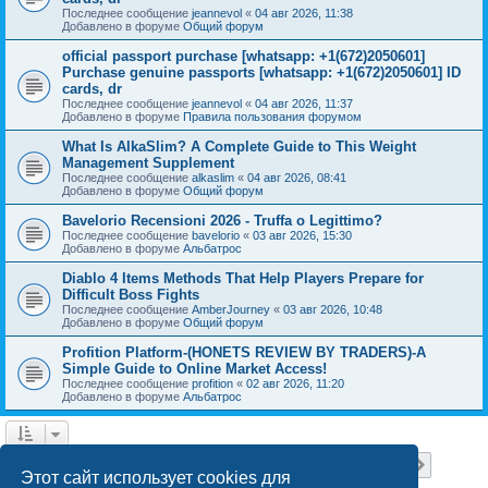
Последнее сообщение
jeannevol
«
04 авг 2026, 11:38
Добавлено в форуме
Общий форум
official passport purchase [whatsapp: +1(672)2050601]
Purchase genuine passports [whatsapp: +1(672)2050601] ID
cards, dr
Последнее сообщение
jeannevol
«
04 авг 2026, 11:37
Добавлено в форуме
Правила пользования форумом
What Is AlkaSlim? A Complete Guide to This Weight
Management Supplement
Последнее сообщение
alkaslim
«
04 авг 2026, 08:41
Добавлено в форуме
Общий форум
Bavelorio Recensioni 2026 - Truffa o Legittimo?
Последнее сообщение
bavelorio
«
03 авг 2026, 15:30
Добавлено в форуме
Альбатрос
Diablo 4 Items Methods That Help Players Prepare for
Difficult Boss Fights
Последнее сообщение
AmberJourney
«
03 авг 2026, 10:48
Добавлено в форуме
Общий форум
Profition Platform-(HONETS REVIEW BY TRADERS)-A
Simple Guide to Online Market Access!
Последнее сообщение
profition
«
02 авг 2026, 11:20
Добавлено в форуме
Альбатрос
Страница
1
из
18
1
2
3
4
5
18
След.
Найдено 445 результатов
…
Этот сайт использует cookies для