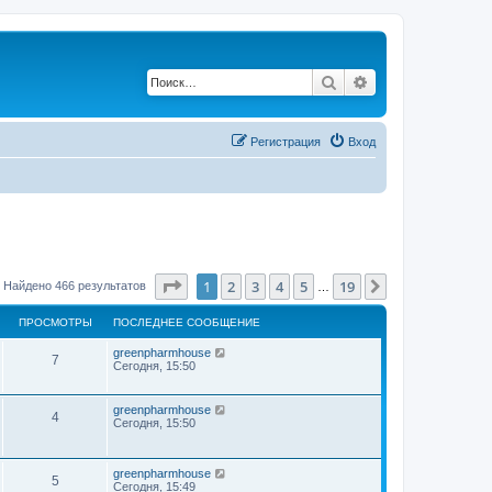
Поиск
Расширенный по
Регистрация
Вход
Страница
1
из
19
1
2
3
4
5
19
След.
Найдено 466 результатов
…
ПРОСМОТРЫ
ПОСЛЕДНЕЕ СООБЩЕНИЕ
greenpharmhouse
7
Сегодня, 15:50
greenpharmhouse
4
Сегодня, 15:50
greenpharmhouse
5
Сегодня, 15:49