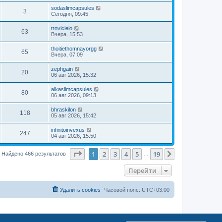
sodaslimcapsules
3
Сегодня, 09:45
trovicielo
63
Вчера, 15:53
thoitiethomnayorgg
65
Вчера, 07:09
zephgain
20
06 авг 2026, 15:32
alkaslimcapsules
80
06 авг 2026, 09:13
bhraskilon
118
05 авг 2026, 15:42
infinitoinvexus
247
04 авг 2026, 15:50
Страница
1
из
19
1
2
3
4
5
19
След.
Найдено 466 результатов
…
Перейти
Удалить cookies
Часовой пояс:
UTC+03:00