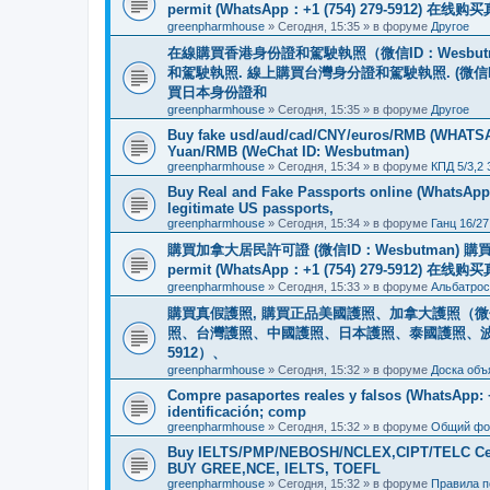
permit (WhatsApp：+1 (754) 279-5912) 在
greenpharmhouse
»
Сегодня, 15:35
» в форуме
Другое
在線購買香港身份證和駕駛執照（微信ID：Wesbu
和駕駛執照. 線上購買台灣身分證和駕駛執照. (微信
買日本身份證和
greenpharmhouse
»
Сегодня, 15:35
» в форуме
Другое
Buy fake usd/aud/cad/CNY/euros/RMB (WHATSAPP
Yuan/RMB (WeChat ID: Wesbutman)
greenpharmhouse
»
Сегодня, 15:34
» в форуме
КПД 5/3,2
Buy Real and Fake Passports online (WhatsApp: 
legitimate US passports,
greenpharmhouse
»
Сегодня, 15:34
» в форуме
Ганц 16/27
購買加拿大居民許可證 (微信ID：Wesbutman) 購買歐
permit (WhatsApp：+1 (754) 279-5912) 在
greenpharmhouse
»
Сегодня, 15:33
» в форуме
Альбатрос
購買真假護照, 購買正品美國護照、加拿大護照（微信
照、台灣護照、中國護照、日本護照、泰國護照、波蘭護照、
5912）、
greenpharmhouse
»
Сегодня, 15:32
» в форуме
Доска объ
Compre pasaportes reales y falsos (WhatsApp: +1
identificación; comp
greenpharmhouse
»
Сегодня, 15:32
» в форуме
Общий фо
Buy IELTS/PMP/NEBOSH/NCLEX,CIPT/TELC Certif
BUY GREE,NCE, IELTS, TOEFL
greenpharmhouse
»
Сегодня, 15:32
» в форуме
Правила 