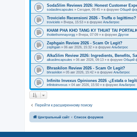
SodaSlim Reviews 2026: Honest Customer Exper
sodaslimcapsules
»
Сегодня, 09:45
» в форуме
Общий фо
Trovicielo Recensioni 2026 - Truffa o legittimo?
trovicielo
»
Вчера, 15:53
» в форуме
Альбатрос
KHAM PHA KHO TANG KY THUAT TAI PORTALK
thoitiethomnayorgg
»
Вчера, 07:09
» в форуме
Другое
Zephgain Review 2026 - Scam Or Legit?
zephgain
»
06 авг 2026, 15:32
» в форуме
Альбатрос
AlkaSlim Review 2026: Ingredients, Benefits, S
alkaslimcapsules
»
06 авг 2026, 09:13
» в форуме
Общий 
Bhraskilon Review 2026 - Scam Or Legit?
bhraskilon
»
05 авг 2026, 15:42
» в форуме
Альбатрос
Infinito Invexus Opiniones 2026 -¿Estafa o legí
infinitoinvexus
»
04 авг 2026, 15:50
» в форуме
Альбатрос
Перейти к расширенному поиску
Центральный сайт
Список форумов