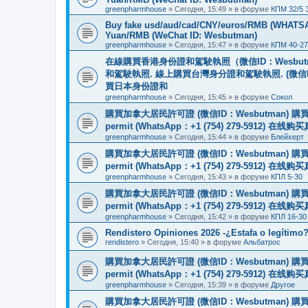
greenpharmhouse
»
Сегодня, 15:49
» в форуме
КПМ 32/5 
Buy fake usd/aud/cad/CNY/euros/RMB (WHATSAPP
Yuan/RMB (WeChat ID: Wesbutman)
greenpharmhouse
»
Сегодня, 15:47
» в форуме
КПМ 40-27
在線購買香港身份證和駕駛執照（微信ID：Wesbu
和駕駛執照. 線上購買台灣身分證和駕駛執照. (微信
買日本身份證和
greenpharmhouse
»
Сегодня, 15:45
» в форуме
Сокол
購買加拿大居民許可證 (微信ID：Wesbutman) 購買歐
permit (WhatsApp：+1 (754) 279-5912) 在
greenpharmhouse
»
Сегодня, 15:44
» в форуме
Блейхерт
購買加拿大居民許可證 (微信ID：Wesbutman) 購買歐
permit (WhatsApp：+1 (754) 279-5912) 在
greenpharmhouse
»
Сегодня, 15:43
» в форуме
КПЛ 5-30
購買加拿大居民許可證 (微信ID：Wesbutman) 購買歐
permit (WhatsApp：+1 (754) 279-5912) 在
greenpharmhouse
»
Сегодня, 15:42
» в форуме
КПЛ 16-30
Rendistero Opiniones 2026 -¿Estafa o legítimo
rendistero
»
Сегодня, 15:40
» в форуме
Альбатрос
購買加拿大居民許可證 (微信ID：Wesbutman) 購買歐
permit (WhatsApp：+1 (754) 279-5912) 在
greenpharmhouse
»
Сегодня, 15:39
» в форуме
Другое
購買加拿大居民許可證 (微信ID：Wesbutman) 購買歐