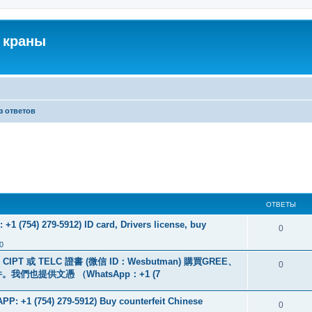
 краны
з ответов
ОТВЕТЫ
+1 (754) 279-5912) ID card, Drivers license, buy
0
0
PT 或 TELC 證書 (微信 ID：Wesbutman) 購買GREE、
0
們也提供文憑 （WhatsApp：+1 (7
: +1 (754) 279-5912) Buy counterfeit Chinese
0