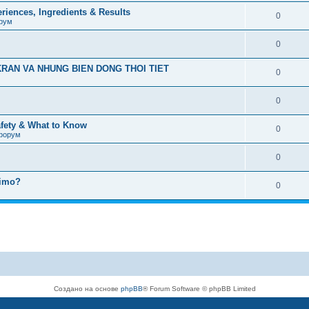
iences, Ingredients & Results
0
рум
0
RAN VA NHUNG BIEN DONG THOI TIET
0
0
afety & What to Know
0
форум
0
timo?
0
Создано на основе
phpBB
® Forum Software © phpBB Limited
Русская поддержка phpBB