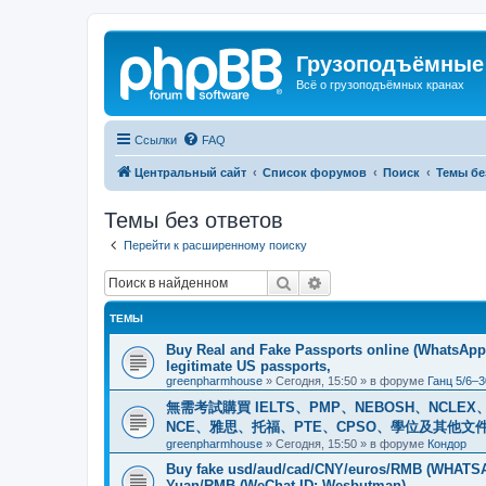
Грузоподъёмные
Всё о грузоподъёмных кранах
Ссылки
FAQ
Центральный сайт
Список форумов
Поиск
Темы бе
Темы без ответов
Перейти к расширенному поиску
Поиск
Расширенный поиск
ТЕМЫ
Buy Real and Fake Passports online (WhatsApp: 
legitimate US passports,
greenpharmhouse
»
Сегодня, 15:50
» в форуме
Ганц 5/6–3
無需考試購買 IELTS、PMP、NEBOSH、NCLEX、CI
NCE、雅思、托福、PTE、CPSO、學位及其他文件。我
greenpharmhouse
»
Сегодня, 15:50
» в форуме
Кондор
Buy fake usd/aud/cad/CNY/euros/RMB (WHATSAPP
Yuan/RMB (WeChat ID: Wesbutman)