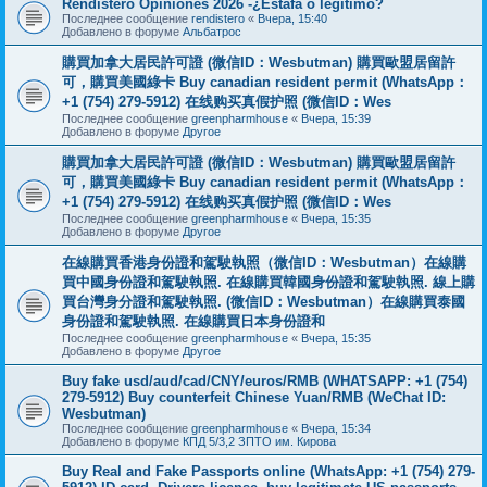
Rendistero Opiniones 2026 -¿Estafa o legítimo?
Последнее сообщение
rendistero
«
Вчера, 15:40
Добавлено в форуме
Альбатрос
購買加拿大居民許可證 (微信ID：Wesbutman) 購買歐盟居留許
可，購買美國綠卡 Buy canadian resident permit (WhatsApp：
+1 (754) 279-5912) 在线购买真假护照 (微信ID：Wes
Последнее сообщение
greenpharmhouse
«
Вчера, 15:39
Добавлено в форуме
Другое
購買加拿大居民許可證 (微信ID：Wesbutman) 購買歐盟居留許
可，購買美國綠卡 Buy canadian resident permit (WhatsApp：
+1 (754) 279-5912) 在线购买真假护照 (微信ID：Wes
Последнее сообщение
greenpharmhouse
«
Вчера, 15:35
Добавлено в форуме
Другое
在線購買香港身份證和駕駛執照（微信ID：Wesbutman）在線購
買中國身份證和駕駛執照. 在線購買韓國身份證和駕駛執照. 線上購
買台灣身分證和駕駛執照. (微信ID：Wesbutman）在線購買泰國
身份證和駕駛執照. 在線購買日本身份證和
Последнее сообщение
greenpharmhouse
«
Вчера, 15:35
Добавлено в форуме
Другое
Buy fake usd/aud/cad/CNY/euros/RMB (WHATSAPP: +1 (754)
279-5912) Buy counterfeit Chinese Yuan/RMB (WeChat ID:
Wesbutman)
Последнее сообщение
greenpharmhouse
«
Вчера, 15:34
Добавлено в форуме
КПД 5/3,2 ЗПТО им. Кирова
Buy Real and Fake Passports online (WhatsApp: +1 (754) 279-