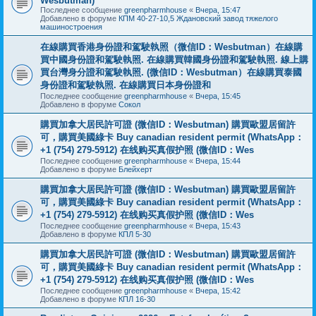
Wesbutman)
Последнее сообщение
greenpharmhouse
«
Вчера, 15:47
Добавлено в форуме
КПМ 40-27-10,5 Ждановский завод тяжелого
машиностроения
在線購買香港身份證和駕駛執照（微信ID：Wesbutman）在線購
買中國身份證和駕駛執照. 在線購買韓國身份證和駕駛執照. 線上購
買台灣身分證和駕駛執照. (微信ID：Wesbutman）在線購買泰國
身份證和駕駛執照. 在線購買日本身份證和
Последнее сообщение
greenpharmhouse
«
Вчера, 15:45
Добавлено в форуме
Сокол
購買加拿大居民許可證 (微信ID：Wesbutman) 購買歐盟居留許
可，購買美國綠卡 Buy canadian resident permit (WhatsApp：
+1 (754) 279-5912) 在线购买真假护照 (微信ID：Wes
Последнее сообщение
greenpharmhouse
«
Вчера, 15:44
Добавлено в форуме
Блейхерт
購買加拿大居民許可證 (微信ID：Wesbutman) 購買歐盟居留許
可，購買美國綠卡 Buy canadian resident permit (WhatsApp：
+1 (754) 279-5912) 在线购买真假护照 (微信ID：Wes
Последнее сообщение
greenpharmhouse
«
Вчера, 15:43
Добавлено в форуме
КПЛ 5-30
購買加拿大居民許可證 (微信ID：Wesbutman) 購買歐盟居留許
可，購買美國綠卡 Buy canadian resident permit (WhatsApp：
+1 (754) 279-5912) 在线购买真假护照 (微信ID：Wes
Последнее сообщение
greenpharmhouse
«
Вчера, 15:42
Добавлено в форуме
КПЛ 16-30