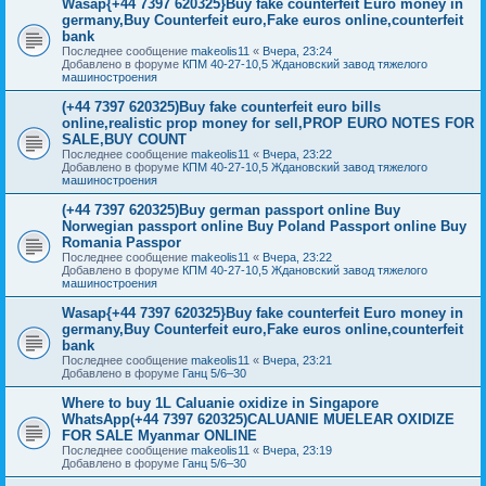
Wasap{+44 7397 620325}Buy fake counterfeit Euro money in
germany,Buy Counterfeit euro,Fake euros online,counterfeit
bank
Последнее сообщение
makeolis11
«
Вчера, 23:24
Добавлено в форуме
КПМ 40-27-10,5 Ждановский завод тяжелого
машиностроения
(+44 7397 620325)Buy fake counterfeit euro bills
online,realistic prop money for sell,PROP EURO NOTES FOR
SALE,BUY COUNT
Последнее сообщение
makeolis11
«
Вчера, 23:22
Добавлено в форуме
КПМ 40-27-10,5 Ждановский завод тяжелого
машиностроения
(+44 7397 620325)Buy german passport online Buy
Norwegian passport online Buy Poland Passport online Buy
Romania Passpor
Последнее сообщение
makeolis11
«
Вчера, 23:22
Добавлено в форуме
КПМ 40-27-10,5 Ждановский завод тяжелого
машиностроения
Wasap{+44 7397 620325}Buy fake counterfeit Euro money in
germany,Buy Counterfeit euro,Fake euros online,counterfeit
bank
Последнее сообщение
makeolis11
«
Вчера, 23:21
Добавлено в форуме
Ганц 5/6–30
Where to buy 1L Caluanie oxidize in Singapore
WhatsApp(+44 7397 620325)CALUANIE MUELEAR OXIDIZE
FOR SALE Myanmar ONLINE
Последнее сообщение
makeolis11
«
Вчера, 23:19
Добавлено в форуме
Ганц 5/6–30