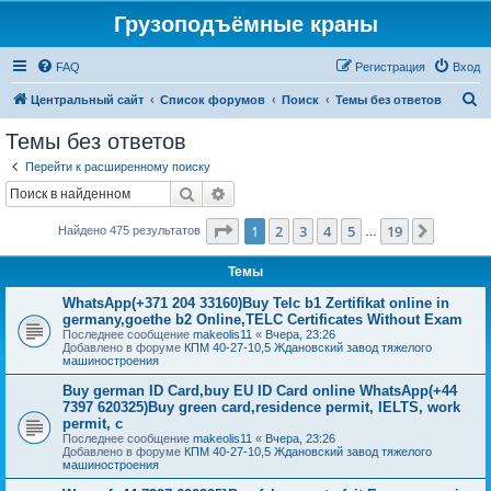
Грузоподъёмные краны
FAQ
Регистрация
Вход
П
Центральный сайт
Список форумов
Поиск
Темы без ответов
о
Темы без ответов
и
Перейти к расширенному поиску
с
Поиск
Расширенный поиск
к
Страница
1
из
19
1
2
3
4
5
19
След.
Найдено 475 результатов
…
Темы
WhatsApp(+371 204 33160)Buy Telc b1 Zertifikat online in
germany,goethe b2 Online,TELC Certificates Without Exam
Последнее сообщение
makeolis11
«
Вчера, 23:26
Добавлено в форуме
КПМ 40-27-10,5 Ждановский завод тяжелого
машиностроения
Buy german ID Card,buy EU ID Card online WhatsApp(+44
7397 620325)Buy green card,residence permit, IELTS, work
permit, c
Последнее сообщение
makeolis11
«
Вчера, 23:26
Добавлено в форуме
КПМ 40-27-10,5 Ждановский завод тяжелого
машиностроения