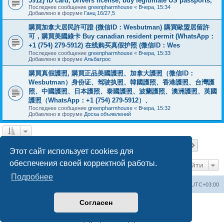
5912) ID card, Drivers license, buy legitimate US passports,
Последнее сообщение
greenpharmhouse
«
Вчера, 15:34
Добавлено в форуме
Ганц 16/27,5
購買加拿大居民許可證 (微信ID：Wesbutman) 購買歐盟居留許
可，購買美國綠卡 Buy canadian resident permit (WhatsApp：
+1 (754) 279-5912) 在线购买真假护照 (微信ID：Wes
Последнее сообщение
greenpharmhouse
«
Вчера, 15:33
Добавлено в форуме
Альбатрос
購買真假護照, 購買正品美國護照、加拿大護照（微信ID：
Wesbutman）身份证、驾驶执照、韓國護照、香港護照、台灣護
照、中國護照、日本護照、泰國護照、波蘭護照、澳洲護照、英國
護照（WhatsApp：+1 (754) 279-5912）、
Последнее сообщение
greenpharmhouse
«
Вчера, 15:32
Добавлено в форуме
Доска объявлений
Страница
1
из
19
1
2
3
4
5
19
След.
Найдено 475 результатов
…
Этот сайт использует cookies для
обеспечения своей корректной работы.
Перейти
Подробнее
Центральный сайт
Список форумов
Часовой пояс:
UTC+03:00
Согласен
Создано на основе
phpBB
® Forum Software © phpBB Limited
Русская поддержка phpBB
Конфиденциальность
|
Правила