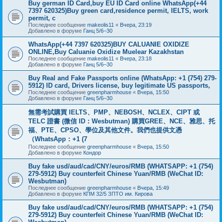
Buy german ID Card,buy EU ID Card online WhatsApp(+44
7397 620325)Buy green card,residence permit, IELTS, work
permit, c
Последнее сообщение
makeolis11
«
Вчера, 23:19
Добавлено в форуме
Ганц 5/6–30
WhatsApp(+44 7397 620325)BUY CALUANIE OXIDIZE
ONLINE,Buy Caluanie Oxidize Muelear Kazakhstan
Последнее сообщение
makeolis11
«
Вчера, 23:18
Добавлено в форуме
Ганц 5/6–30
Buy Real and Fake Passports online (WhatsApp: +1 (754) 279-
5912) ID card, Drivers license, buy legitimate US passports,
Последнее сообщение
greenpharmhouse
«
Вчера, 15:50
Добавлено в форуме
Ганц 5/6–30
無需考試購買 IELTS、PMP、NEBOSH、NCLEX、CIPT 或
TELC 證書 (微信 ID：Wesbutman) 購買GREE、NCE、雅思、托
福、PTE、CPSO、學位及其他文件。我們也提供文憑
（WhatsApp：+1 (7
Последнее сообщение
greenpharmhouse
«
Вчера, 15:50
Добавлено в форуме
Кондор
Buy fake usd/aud/cad/CNY/euros/RMB (WHATSAPP: +1 (754)
279-5912) Buy counterfeit Chinese Yuan/RMB (WeChat ID:
Wesbutman)
Последнее сообщение
greenpharmhouse
«
Вчера, 15:49
Добавлено в форуме
КПМ 32/5 ЗПТО им. Кирова
Buy fake usd/aud/cad/CNY/euros/RMB (WHATSAPP: +1 (754)
279-5912) Buy counterfeit Chinese Yuan/RMB (WeChat ID: