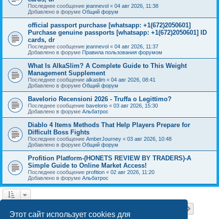
Последнее сообщение
jeannevol
«
04 авг 2026, 11:38
Добавлено в форуме
Общий форум
official passport purchase [whatsapp: +1(672)2050601]
Purchase genuine passports [whatsapp: +1(672)2050601] ID
cards, dr
Последнее сообщение
jeannevol
«
04 авг 2026, 11:37
Добавлено в форуме
Правила пользования форумом
What Is AlkaSlim? A Complete Guide to This Weight
Management Supplement
Последнее сообщение
alkaslim
«
04 авг 2026, 08:41
Добавлено в форуме
Общий форум
Bavelorio Recensioni 2026 - Truffa o Legittimo?
Последнее сообщение
bavelorio
«
03 авг 2026, 15:30
Добавлено в форуме
Альбатрос
Diablo 4 Items Methods That Help Players Prepare for
Difficult Boss Fights
Последнее сообщение
AmberJourney
«
03 авг 2026, 10:48
Добавлено в форуме
Общий форум
Profition Platform-(HONETS REVIEW BY TRADERS)-A
Simple Guide to Online Market Access!
Последнее сообщение
profition
«
02 авг 2026, 11:20
Добавлено в форуме
Альбатрос
Страница
1
из
18
1
2
3
4
5
18
След.
Найдено 445 результатов
…
Этот сайт использует cookies для