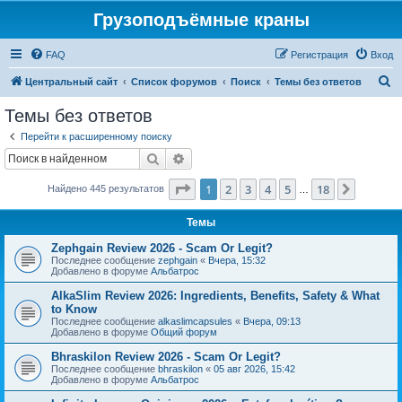
Грузоподъёмные краны
FAQ
Регистрация
Вход
П
Центральный сайт
Список форумов
Поиск
Темы без ответов
о
Темы без ответов
и
Перейти к расширенному поиску
с
Поиск
Расширенный поиск
к
Страница
1
из
18
1
2
3
4
5
18
След.
Найдено 445 результатов
…
Темы
Zephgain Review 2026 - Scam Or Legit?
Последнее сообщение
zephgain
«
Вчера, 15:32
Добавлено в форуме
Альбатрос
AlkaSlim Review 2026: Ingredients, Benefits, Safety & What
to Know
Последнее сообщение
alkaslimcapsules
«
Вчера, 09:13
Добавлено в форуме
Общий форум
Bhraskilon Review 2026 - Scam Or Legit?
Последнее сообщение
bhraskilon
«
05 авг 2026, 15:42
Добавлено в форуме
Альбатрос