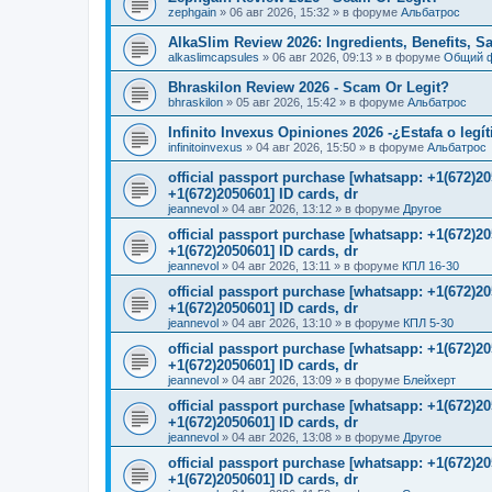
zephgain
»
06 авг 2026, 15:32
» в форуме
Альбатрос
AlkaSlim Review 2026: Ingredients, Benefits, S
alkaslimcapsules
»
06 авг 2026, 09:13
» в форуме
Общий 
Bhraskilon Review 2026 - Scam Or Legit?
bhraskilon
»
05 авг 2026, 15:42
» в форуме
Альбатрос
Infinito Invexus Opiniones 2026 -¿Estafa o legí
infinitoinvexus
»
04 авг 2026, 15:50
» в форуме
Альбатрос
official passport purchase [whatsapp: +1(672)
+1(672)2050601] ID cards, dr
jeannevol
»
04 авг 2026, 13:12
» в форуме
Другое
official passport purchase [whatsapp: +1(672)
+1(672)2050601] ID cards, dr
jeannevol
»
04 авг 2026, 13:11
» в форуме
КПЛ 16-30
official passport purchase [whatsapp: +1(672)
+1(672)2050601] ID cards, dr
jeannevol
»
04 авг 2026, 13:10
» в форуме
КПЛ 5-30
official passport purchase [whatsapp: +1(672)
+1(672)2050601] ID cards, dr
jeannevol
»
04 авг 2026, 13:09
» в форуме
Блейхерт
official passport purchase [whatsapp: +1(672)
+1(672)2050601] ID cards, dr
jeannevol
»
04 авг 2026, 13:08
» в форуме
Другое
official passport purchase [whatsapp: +1(672)
+1(672)2050601] ID cards, dr