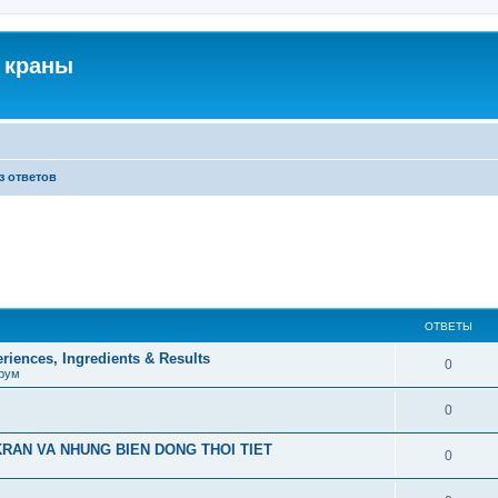
 краны
з ответов
ОТВЕТЫ
iences, Ingredients & Results
0
рум
0
RAN VA NHUNG BIEN DONG THOI TIET
0