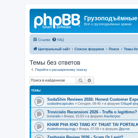
Грузоподъёмные
Всё о грузоподъёмных кранах
Ссылки
FAQ
Центральный сайт
Список форумов
Поиск
Темы бе
Темы без ответов
Перейти к расширенному поиску
Поиск
Расширенный поиск
ТЕМЫ
SodaSlim Reviews 2026: Honest Customer Exper
sodaslimcapsules
»
Сегодня, 09:45
» в форуме
Общий фо
Trovicielo Recensioni 2026 - Truffa o legittimo?
trovicielo
»
Вчера, 15:53
» в форуме
Альбатрос
KHAM PHA KHO TANG KY THUAT TAI PORTALK
thoitiethomnayorgg
»
Вчера, 07:09
» в форуме
Другое
Zephgain Review 2026 - Scam Or Legit?