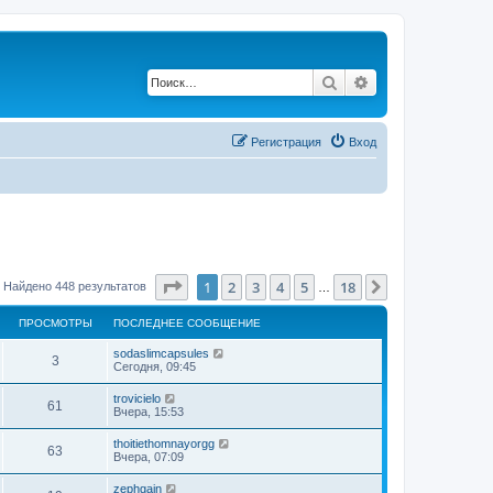
Поиск
Расширенный по
Регистрация
Вход
Страница
1
из
18
1
2
3
4
5
18
След.
Найдено 448 результатов
…
ПРОСМОТРЫ
ПОСЛЕДНЕЕ СООБЩЕНИЕ
sodaslimcapsules
3
Сегодня, 09:45
trovicielo
61
Вчера, 15:53
thoitiethomnayorgg
63
Вчера, 07:09
zephgain