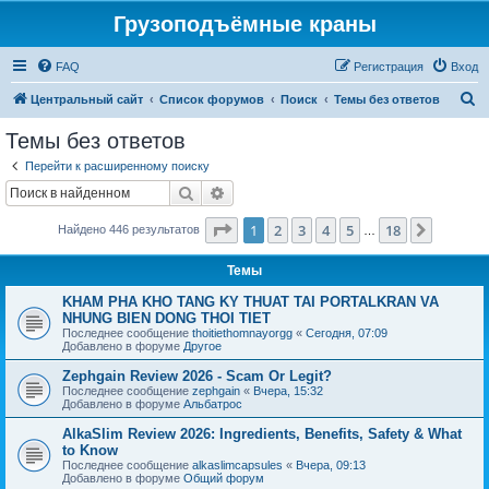
Грузоподъёмные краны
FAQ
Регистрация
Вход
П
Центральный сайт
Список форумов
Поиск
Темы без ответов
о
Темы без ответов
и
Перейти к расширенному поиску
с
Поиск
Расширенный поиск
к
Страница
1
из
18
1
2
3
4
5
18
След.
Найдено 446 результатов
…
Темы
KHAM PHA KHO TANG KY THUAT TAI PORTALKRAN VA
NHUNG BIEN DONG THOI TIET
Последнее сообщение
thoitiethomnayorgg
«
Сегодня, 07:09
Добавлено в форуме
Другое
Zephgain Review 2026 - Scam Or Legit?
Последнее сообщение
zephgain
«
Вчера, 15:32
Добавлено в форуме
Альбатрос
AlkaSlim Review 2026: Ingredients, Benefits, Safety & What
to Know
Последнее сообщение
alkaslimcapsules
«
Вчера, 09:13
Добавлено в форуме
Общий форум