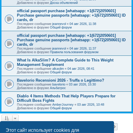
Добавлено в форуме
Доска объявлений
official passport purchase [whatsapp: +1(672)2050601]
Purchase genuine passports [whatsapp: +1(672)2050601] ID
cards, dr
Последнее сообщение
jeannevol
«
04 авг 2026, 11:38
Добавлено в форуме
Общий форум
official passport purchase [whatsapp: +1(672)2050601]
Purchase genuine passports [whatsapp: +1(672)2050601] ID
cards, dr
Последнее сообщение
jeannevol
«
04 авг 2026, 11:37
Добавлено в форуме
Правила пользования форумом
What Is AlkaSlim? A Complete Guide to This Weight
Management Supplement
Последнее сообщение
alkaslim
«
04 авг 2026, 08:41
Добавлено в форуме
Общий форум
Bavelorio Recensioni 2026 - Truffa o Legittimo?
Последнее сообщение
bavelorio
«
03 авг 2026, 15:30
Добавлено в форуме
Альбатрос
Diablo 4 Items Methods That Help Players Prepare for
Difficult Boss Fights
Последнее сообщение
AmberJourney
«
03 авг 2026, 10:48
Добавлено в форуме
Общий форум
Страница
1
из
18
1
2
3
4
5
18
След.
Найдено 446 результатов
…
Этот сайт использует cookies для