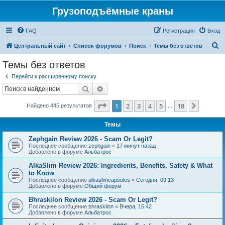
Грузоподъёмные краны
FAQ
Регистрация
Вход
П
Центральный сайт
Список форумов
Поиск
Темы без ответов
о
Темы без ответов
и
Перейти к расширенному поиску
с
Поиск
Расширенный поиск
к
Страница
1
из
18
1
2
3
4
5
18
След.
Найдено 445 результатов
…
Темы
Zephgain Review 2026 - Scam Or Legit?
Последнее сообщение
zephgain
«
17 минут назад
Добавлено в форуме
Альбатрос
AlkaSlim Review 2026: Ingredients, Benefits, Safety & What
to Know
Последнее сообщение
alkaslimcapsules
«
Сегодня, 09:13
Добавлено в форуме
Общий форум
Bhraskilon Review 2026 - Scam Or Legit?
Последнее сообщение
bhraskilon
«
Вчера, 15:42
Добавлено в форуме
Альбатрос