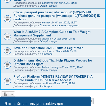
Последнее сообщение
jeannevol
«
04 авг 2026, 11:38
Добавлено в форуме
Общий форум
official passport purchase [whatsapp: +1(672)2050601]
Purchase genuine passports [whatsapp: +1(672)2050601] ID
cards, dr
Последнее сообщение
jeannevol
«
04 авг 2026, 11:37
Добавлено в форуме
Правила пользования форумом
What Is AlkaSlim? A Complete Guide to This Weight
Management Supplement
Последнее сообщение
alkaslim
«
04 авг 2026, 08:41
Добавлено в форуме
Общий форум
Bavelorio Recensioni 2026 - Truffa o Legittimo?
Последнее сообщение
bavelorio
«
03 авг 2026, 15:30
Добавлено в форуме
Альбатрос
Diablo 4 Items Methods That Help Players Prepare for
Difficult Boss Fights
Последнее сообщение
AmberJourney
«
03 авг 2026, 10:48
Добавлено в форуме
Общий форум
Profition Platform-(HONETS REVIEW BY TRADERS)-A
Simple Guide to Online Market Access!
Последнее сообщение
profition
«
02 авг 2026, 11:20
Добавлено в форуме
Альбатрос
Страница
1
из
18
1
2
3
4
5
18
След.
Найдено 445 результатов
…
Этот сайт использует cookies для