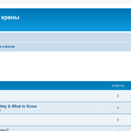
 краны
з ответов
ОТВЕТЫ
0
afety & What to Know
0
м
0
timo?