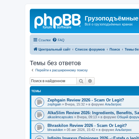
Грузоподъёмные
Всё о грузоподъёмных кранах
Ссылки
FAQ
Центральный сайт
Список форумов
Поиск
Темы бе
Темы без ответов
Перейти к расширенному поиску
Поиск
Расширенный поиск
ТЕМЫ
Zephgain Review 2026 - Scam Or Legit?
zephgain
»
Вчера, 15:32
» в форуме
Альбатрос
AlkaSlim Review 2026: Ingredients, Benefits, S
alkaslimcapsules
»
Вчера, 09:13
» в форуме
Общий фору
Bhraskilon Review 2026 - Scam Or Legit?
bhraskilon
»
05 авг 2026, 15:42
» в форуме
Альбатрос
Infinito Invexus Opiniones 2026 -¿Estafa o legí