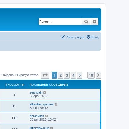
Поиск
Расширенный по
Регистрация
Вход
Страница
1
из
18
1
2
3
4
5
18
След.
Найдено 445 результатов
…
ПРОСМОТРЫ
ПОСЛЕДНЕЕ СООБЩЕНИЕ
zephgain
2
Вчера, 15:32
alkaslimcapsules
15
Вчера, 09:13
bhraskilon
110
05 авг 2026, 15:42
infinitoinvexus