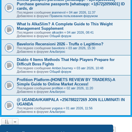
Purchase genuine passports [whatsapp: +1(672)2050601] ID
cards, dr
Последнее сообщение
jeannevol
«
04 авг 2026, 11:37
Добавлено в форуме
Правила пользования форумом
What Is AlkaSlim? A Complete Guide to This Weight
Management Supplement
Последнее сообщение
alkaslim
«
04 авг 2026, 08:41
Добавлено в форуме
Общий форум
Bavelorio Recensioni 2026 - Truffa o Legittimo?
Последнее сообщение
bavelorio
«
03 авг 2026, 15:30
Добавлено в форуме
Альбатрос
Diablo 4 Items Methods That Help Players Prepare for
Difficult Boss Fights
Последнее сообщение
AmberJourney
«
03 авг 2026, 10:48
Добавлено в форуме
Общий форум
Profition Platform-(HONETS REVIEW BY TRADERS)-A
Simple Guide to Online Market Access!
Последнее сообщение
profition
«
02 авг 2026, 11:20
Добавлено в форуме
Альбатрос
@ UGANDA#KAMPALA +256788227269 JOIN ILLUMINATI IN
UGANDA
Последнее сообщение
yugasa
«
01 авг 2026, 11:56
Добавлено в форуме
Альбатрос
Страница
1
из
18
1
2
3
4
5
18
След.
Найдено 444 результата
…