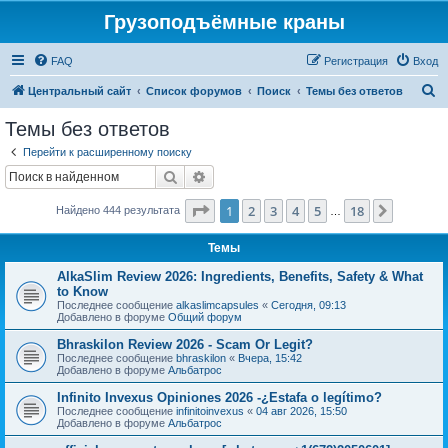
Грузоподъёмные краны
FAQ
Регистрация
Вход
П
Центральный сайт
Список форумов
Поиск
Темы без ответов
о
Темы без ответов
и
Перейти к расширенному поиску
с
Поиск
Расширенный поиск
к
Страница
1
из
18
1
2
3
4
5
18
След.
Найдено 444 результата
…
Темы
AlkaSlim Review 2026: Ingredients, Benefits, Safety & What
to Know
Последнее сообщение
alkaslimcapsules
«
Сегодня, 09:13
Добавлено в форуме
Общий форум
Bhraskilon Review 2026 - Scam Or Legit?
Последнее сообщение
bhraskilon
«
Вчера, 15:42
Добавлено в форуме
Альбатрос
Infinito Invexus Opiniones 2026 -¿Estafa o legítimo?
Последнее сообщение
infinitoinvexus
«
04 авг 2026, 15:50
Добавлено в форуме
Альбатрос