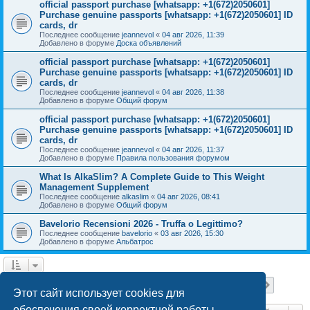
official passport purchase [whatsapp: +1(672)2050601]
Purchase genuine passports [whatsapp: +1(672)2050601] ID
cards, dr
Последнее сообщение
jeannevol
«
04 авг 2026, 11:39
Добавлено в форуме
Доска объявлений
official passport purchase [whatsapp: +1(672)2050601]
Purchase genuine passports [whatsapp: +1(672)2050601] ID
cards, dr
Последнее сообщение
jeannevol
«
04 авг 2026, 11:38
Добавлено в форуме
Общий форум
official passport purchase [whatsapp: +1(672)2050601]
Purchase genuine passports [whatsapp: +1(672)2050601] ID
cards, dr
Последнее сообщение
jeannevol
«
04 авг 2026, 11:37
Добавлено в форуме
Правила пользования форумом
What Is AlkaSlim? A Complete Guide to This Weight
Management Supplement
Последнее сообщение
alkaslim
«
04 авг 2026, 08:41
Добавлено в форуме
Общий форум
Bavelorio Recensioni 2026 - Truffa o Legittimo?
Последнее сообщение
bavelorio
«
03 авг 2026, 15:30
Добавлено в форуме
Альбатрос
Страница
1
из
18
1
2
3
4
5
18
След.
Найдено 447 результатов
…
Этот сайт использует cookies для
обеспечения своей корректной работы.