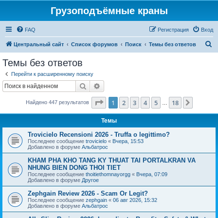
Грузоподъёмные краны
FAQ
Регистрация
Вход
П
Центральный сайт
Список форумов
Поиск
Темы без ответов
о
Темы без ответов
и
Перейти к расширенному поиску
с
Поиск
Расширенный поиск
к
Страница
1
из
18
1
2
3
4
5
18
След.
Найдено 447 результатов
…
Темы
Trovicielo Recensioni 2026 - Truffa o legittimo?
Последнее сообщение
trovicielo
«
Вчера, 15:53
Добавлено в форуме
Альбатрос
KHAM PHA KHO TANG KY THUAT TAI PORTALKRAN VA
NHUNG BIEN DONG THOI TIET
Последнее сообщение
thoitiethomnayorgg
«
Вчера, 07:09
Добавлено в форуме
Другое
Zephgain Review 2026 - Scam Or Legit?
Последнее сообщение
zephgain
«
06 авг 2026, 15:32
Добавлено в форуме
Альбатрос