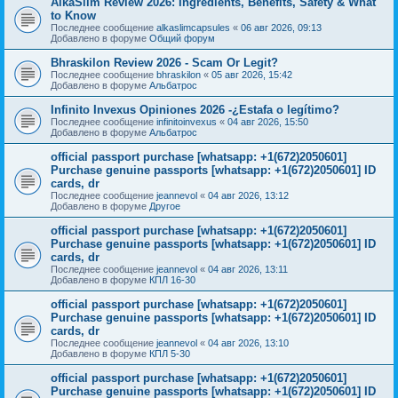
AlkaSlim Review 2026: Ingredients, Benefits, Safety & What
to Know
Последнее сообщение
alkaslimcapsules
«
06 авг 2026, 09:13
Добавлено в форуме
Общий форум
Bhraskilon Review 2026 - Scam Or Legit?
Последнее сообщение
bhraskilon
«
05 авг 2026, 15:42
Добавлено в форуме
Альбатрос
Infinito Invexus Opiniones 2026 -¿Estafa o legítimo?
Последнее сообщение
infinitoinvexus
«
04 авг 2026, 15:50
Добавлено в форуме
Альбатрос
official passport purchase [whatsapp: +1(672)2050601]
Purchase genuine passports [whatsapp: +1(672)2050601] ID
cards, dr
Последнее сообщение
jeannevol
«
04 авг 2026, 13:12
Добавлено в форуме
Другое
official passport purchase [whatsapp: +1(672)2050601]
Purchase genuine passports [whatsapp: +1(672)2050601] ID
cards, dr
Последнее сообщение
jeannevol
«
04 авг 2026, 13:11
Добавлено в форуме
КПЛ 16-30
official passport purchase [whatsapp: +1(672)2050601]
Purchase genuine passports [whatsapp: +1(672)2050601] ID
cards, dr
Последнее сообщение
jeannevol
«
04 авг 2026, 13:10
Добавлено в форуме
КПЛ 5-30
official passport purchase [whatsapp: +1(672)2050601]
Purchase genuine passports [whatsapp: +1(672)2050601] ID