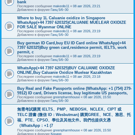
bank
Последнее сообщение
makeolis11
«
08 авг 2026, 23:21
Добавлено в форуме
Ганц 5/6–30
Where to buy 1L Caluanie oxidize in Singapore
WhatsApp(+44 7397 620325)CALUANIE MUELEAR OXIDIZE
FOR SALE Myanmar ONLINE
Последнее сообщение
makeolis11
«
08 авг 2026, 23:19
Добавлено в форуме
Ганц 5/6–30
Buy german ID Card,buy EU ID Card online WhatsApp(+44
7397 620325)Buy green card,residence permit, IELTS, work
permit, c
Последнее сообщение
makeolis11
«
08 авг 2026, 23:19
Добавлено в форуме
Ганц 5/6–30
WhatsApp(+44 7397 620325)BUY CALUANIE OXIDIZE
ONLINE,Buy Caluanie Oxidize Muelear Kazakhstan
Последнее сообщение
makeolis11
«
08 авг 2026, 23:18
Добавлено в форуме
Ганц 5/6–30
Buy Real and Fake Passports online (WhatsApp: +1 (754) 279-
5912) ID card, Drivers license, buy legitimate US passports,
Последнее сообщение
greenpharmhouse
«
08 авг 2026, 15:50
Добавлено в форуме
Ганц 5/6–30
無需考試購買 IELTS、PMP、NEBOSH、NCLEX、CIPT 或
TELC 證書 (微信 ID：Wesbutman) 購買GREE、NCE、雅思、托
福、PTE、CPSO、學位及其他文件。我們也提供文憑
（WhatsApp：+1 (7
Последнее сообщение
greenpharmhouse
«
08 авг 2026, 15:50
Добавлено в форуме
Кондор