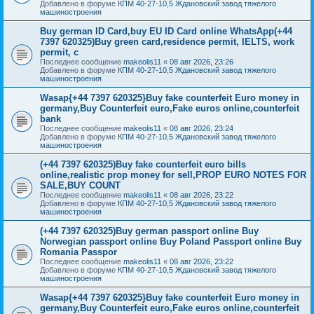
Добавлено в форуме
КПМ 40-27-10,5 Ждановский завод тяжелого
машиностроения
Buy german ID Card,buy EU ID Card online WhatsApp(+44
7397 620325)Buy green card,residence permit, IELTS, work
permit, c
Последнее сообщение
makeolis11
«
08 авг 2026, 23:26
Добавлено в форуме
КПМ 40-27-10,5 Ждановский завод тяжелого
машиностроения
Wasap{+44 7397 620325}Buy fake counterfeit Euro money in
germany,Buy Counterfeit euro,Fake euros online,counterfeit
bank
Последнее сообщение
makeolis11
«
08 авг 2026, 23:24
Добавлено в форуме
КПМ 40-27-10,5 Ждановский завод тяжелого
машиностроения
(+44 7397 620325)Buy fake counterfeit euro bills
online,realistic prop money for sell,PROP EURO NOTES FOR
SALE,BUY COUNT
Последнее сообщение
makeolis11
«
08 авг 2026, 23:22
Добавлено в форуме
КПМ 40-27-10,5 Ждановский завод тяжелого
машиностроения
(+44 7397 620325)Buy german passport online Buy
Norwegian passport online Buy Poland Passport online Buy
Romania Passpor
Последнее сообщение
makeolis11
«
08 авг 2026, 23:22
Добавлено в форуме
КПМ 40-27-10,5 Ждановский завод тяжелого
машиностроения
Wasap{+44 7397 620325}Buy fake counterfeit Euro money in
germany,Buy Counterfeit euro,Fake euros online,counterfeit