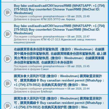
Buy fake usd/aud/cad/CNY/euros/RMB (WHATSAPP: +1 (754)
279-5912) Buy counterfeit Chinese Yuan/RMB (WeChat ID:
Wesbutman)
Последнее сообщение
greenpharmhouse
«
08 авг 2026, 15:49
Добавлено в форуме
КПМ 32/5 ЗПТО им. Кирова
Buy fake usd/aud/cad/CNY/euros/RMB (WHATSAPP: +1 (754)
279-5912) Buy counterfeit Chinese Yuan/RMB (WeChat ID:
Wesbutman)
Последнее сообщение
greenpharmhouse
«
08 авг 2026, 15:47
Добавлено в форуме
КПМ 40-27-10,5 Ждановский завод тяжелого
машиностроения
在線購買香港身份證和駕駛執照（微信ID：Wesbutman）在線購
買中國身份證和駕駛執照. 在線購買韓國身份證和駕駛執照. 線上購
買台灣身分證和駕駛執照. (微信ID：Wesbutman）在線購買泰國
身份證和駕駛執照. 在線購買日本身份證和
Последнее сообщение
greenpharmhouse
«
08 авг 2026, 15:45
Добавлено в форуме
Сокол
購買加拿大居民許可證 (微信ID：Wesbutman) 購買歐盟居留許
可，購買美國綠卡 Buy canadian resident permit (WhatsApp：
+1 (754) 279-5912) 在线购买真假护照 (微信ID：Wes
Последнее сообщение
greenpharmhouse
«
08 авг 2026, 15:44
Добавлено в форуме
Блейхерт
購買加拿大居民許可證 (微信ID：Wesbutman) 購買歐盟居留許
可，購買美國綠卡 Buy canadian resident permit (WhatsApp：
+1 (754) 279-5912) 在线购买真假护照 (微信ID：Wes