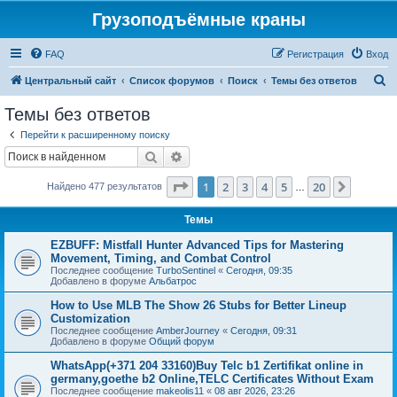
Грузоподъёмные краны
FAQ
Регистрация
Вход
П
Центральный сайт
Список форумов
Поиск
Темы без ответов
о
Темы без ответов
и
Перейти к расширенному поиску
с
Поиск
Расширенный поиск
к
Страница
1
из
20
1
2
3
4
5
20
След.
Найдено 477 результатов
…
Темы
EZBUFF: Mistfall Hunter Advanced Tips for Mastering
Movement, Timing, and Combat Control
Последнее сообщение
TurboSentinel
«
Сегодня, 09:35
Добавлено в форуме
Альбатрос
How to Use MLB The Show 26 Stubs for Better Lineup
Customization
Последнее сообщение
AmberJourney
«
Сегодня, 09:31
Добавлено в форуме
Общий форум
WhatsApp(+371 204 33160)Buy Telc b1 Zertifikat online in
germany,goethe b2 Online,TELC Certificates Without Exam
Последнее сообщение
makeolis11
«
08 авг 2026, 23:26