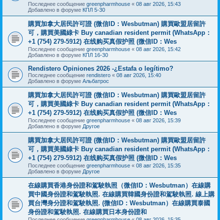
Последнее сообщение
greenpharmhouse
«
08 авг 2026, 15:43
Добавлено в форуме
КПЛ 5-30
購買加拿大居民許可證 (微信ID：Wesbutman) 購買歐盟居留許
可，購買美國綠卡 Buy canadian resident permit (WhatsApp：
+1 (754) 279-5912) 在线购买真假护照 (微信ID：Wes
Последнее сообщение
greenpharmhouse
«
08 авг 2026, 15:42
Добавлено в форуме
КПЛ 16-30
Rendistero Opiniones 2026 -¿Estafa o legítimo?
Последнее сообщение
rendistero
«
08 авг 2026, 15:40
Добавлено в форуме
Альбатрос
購買加拿大居民許可證 (微信ID：Wesbutman) 購買歐盟居留許
可，購買美國綠卡 Buy canadian resident permit (WhatsApp：
+1 (754) 279-5912) 在线购买真假护照 (微信ID：Wes
Последнее сообщение
greenpharmhouse
«
08 авг 2026, 15:39
Добавлено в форуме
Другое
購買加拿大居民許可證 (微信ID：Wesbutman) 購買歐盟居留許
可，購買美國綠卡 Buy canadian resident permit (WhatsApp：
+1 (754) 279-5912) 在线购买真假护照 (微信ID：Wes
Последнее сообщение
greenpharmhouse
«
08 авг 2026, 15:35
Добавлено в форуме
Другое
在線購買香港身份證和駕駛執照（微信ID：Wesbutman）在線購
買中國身份證和駕駛執照. 在線購買韓國身份證和駕駛執照. 線上購
買台灣身分證和駕駛執照. (微信ID：Wesbutman）在線購買泰國
身份證和駕駛執照. 在線購買日本身份證和
Последнее сообщение
greenpharmhouse
«
08 авг 2026, 15:35