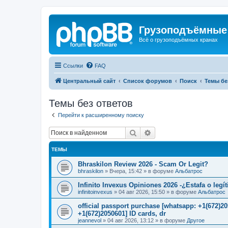
Грузоподъёмные
Всё о грузоподъёмных кранах
Ссылки
FAQ
Центральный сайт
Список форумов
Поиск
Темы бе
Темы без ответов
Перейти к расширенному поиску
Поиск
Расширенный поиск
ТЕМЫ
Bhraskilon Review 2026 - Scam Or Legit?
bhraskilon
»
Вчера, 15:42
» в форуме
Альбатрос
Infinito Invexus Opiniones 2026 -¿Estafa o legí
infinitoinvexus
»
04 авг 2026, 15:50
» в форуме
Альбатрос
official passport purchase [whatsapp: +1(672)
+1(672)2050601] ID cards, dr
jeannevol
»
04 авг 2026, 13:12
» в форуме
Другое