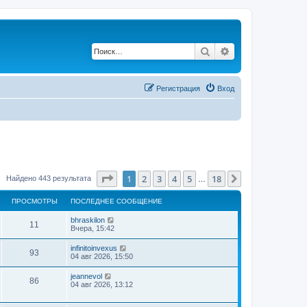
Поиск
Расширенный по
Регистрация
Вход
Страница
1
из
18
1
2
3
4
5
18
След.
Найдено 443 результата
…
ПРОСМОТРЫ
ПОСЛЕДНЕЕ СООБЩЕНИЕ
bhraskilon
11
Вчера, 15:42
infinitoinvexus
93
04 авг 2026, 15:50
jeannevol
86
04 авг 2026, 13:12