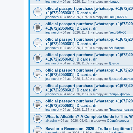
jeannevol
»
04 авг 2026, 11:44
» в форуме
Кондор
official passport purchase [whatsapp: +1(672)
+1(672)2050601] ID cards, dr
jeannevol
»
04 авг 2026, 11:43
» в форуме
Ганц 16/27,5
official passport purchase [whatsapp: +1(672)
+1(672)2050601] ID cards, dr
jeannevol
»
04 авг 2026, 11:41
» в форуме
Ганц 5/6–30
official passport purchase [whatsapp: +1(672)
+1(672)2050601] ID cards, dr
jeannevol
»
04 авг 2026, 11:40
» в форуме
Альбатрос
official passport purchase [whatsapp: +1(672)
+1(672)2050601] ID cards, dr
jeannevol
»
04 авг 2026, 11:39
» в форуме
Другое
official passport purchase [whatsapp: +1(672)
+1(672)2050601] ID cards, dr
jeannevol
»
04 авг 2026, 11:39
» в форуме
Доска объявле
official passport purchase [whatsapp: +1(672)
+1(672)2050601] ID cards, dr
jeannevol
»
04 авг 2026, 11:38
» в форуме
Общий форум
official passport purchase [whatsapp: +1(672)
+1(672)2050601] ID cards, dr
jeannevol
»
04 авг 2026, 11:37
» в форуме
Правила польз
What Is AlkaSlim? A Complete Guide to This 
alkaslim
»
04 авг 2026, 08:41
» в форуме
Общий форум
Bavelorio Recensioni 2026 - Truffa o Legittimo?
bavelorio
»
03 авг 2026, 15:30
» в форуме
Альбатрос