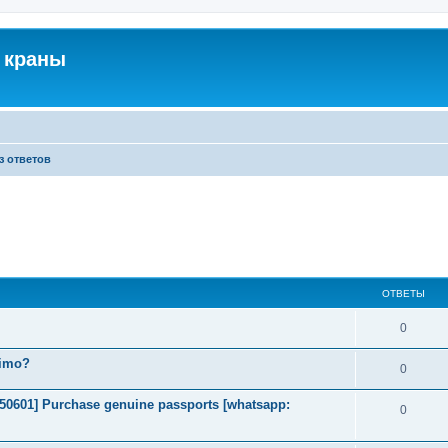
 краны
з ответов
ОТВЕТЫ
0
timo?
0
2050601] Purchase genuine passports [whatsapp:
0