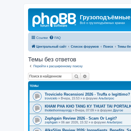
Грузоподъёмные
Всё о грузоподъёмных кранах
Ссылки
FAQ
Центральный сайт
Список форумов
Поиск
Темы бе
Темы без ответов
Перейти к расширенному поиску
Поиск
Расширенный поиск
ТЕМЫ
Trovicielo Recensioni 2026 - Truffa o legittimo?
trovicielo
»
Вчера, 15:53
» в форуме
Альбатрос
KHAM PHA KHO TANG KY THUAT TAI PORTALK
thoitiethomnayorgg
»
Вчера, 07:09
» в форуме
Другое
Zephgain Review 2026 - Scam Or Legit?
zephgain
»
06 авг 2026, 15:32
» в форуме
Альбатрос
AlkaSlim Review 2026: Ingredients, Benefits, S