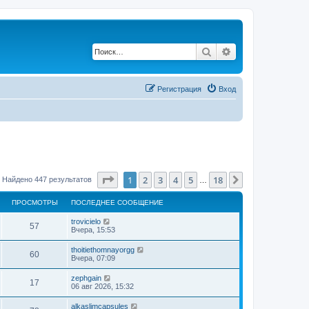
Поиск
Расширенный по
Регистрация
Вход
Страница
1
из
18
1
2
3
4
5
18
След.
Найдено 447 результатов
…
ПРОСМОТРЫ
ПОСЛЕДНЕЕ СООБЩЕНИЕ
trovicielo
57
Вчера, 15:53
thoitiethomnayorgg
60
Вчера, 07:09
zephgain
17
06 авг 2026, 15:32
alkaslimcapsules