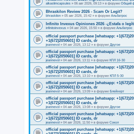
alkaslimcapsules
»
06 авг 2026, 09:13
» в форуме
Общий 
Bhraskilon Review 2026 - Scam Or Legit?
bhraskilon
»
05 авг 2026, 15:42
» в форуме
Альбатрос
Infinito Invexus Opiniones 2026 -¿Estafa o legí
infinitoinvexus
»
04 авг 2026, 15:50
» в форуме
Альбатрос
official passport purchase [whatsapp: +1(672)
+1(672)2050601] ID cards, dr
jeannevol
»
04 авг 2026, 13:12
» в форуме
Другое
official passport purchase [whatsapp: +1(672)
+1(672)2050601] ID cards, dr
jeannevol
»
04 авг 2026, 13:11
» в форуме
КПЛ 16-30
official passport purchase [whatsapp: +1(672)
+1(672)2050601] ID cards, dr
jeannevol
»
04 авг 2026, 13:10
» в форуме
КПЛ 5-30
official passport purchase [whatsapp: +1(672)
+1(672)2050601] ID cards, dr
jeannevol
»
04 авг 2026, 13:09
» в форуме
Блейхерт
official passport purchase [whatsapp: +1(672)
+1(672)2050601] ID cards, dr
jeannevol
»
04 авг 2026, 13:08
» в форуме
Другое
official passport purchase [whatsapp: +1(672)
+1(672)2050601] ID cards, dr
jeannevol
»
04 авг 2026, 11:50
» в форуме
Сокол
official passport purchase [whatsapp: +1(672)
+1(672)2050601] ID cards, dr