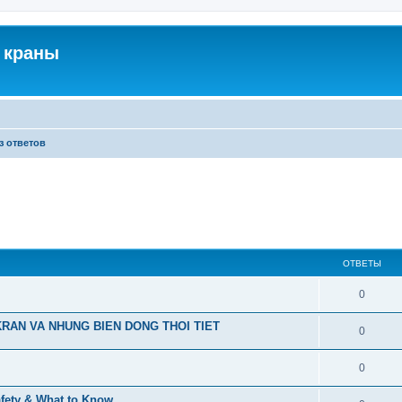
 краны
з ответов
ОТВЕТЫ
0
RAN VA NHUNG BIEN DONG THOI TIET
0
0
afety & What to Know