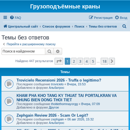
Грузоподъёмные краны
FAQ
Регистрация
Вход
П
Центральный сайт
Список форумов
Поиск
Темы без ответов
о
Темы без ответов
и
Перейти к расширенному поиску
с
Поиск
Расширенный поиск
к
Страница
1
из
18
1
2
3
4
5
18
След.
Найдено 447 результатов
…
Темы
Trovicielo Recensioni 2026 - Truffa o legittimo?
Последнее сообщение
trovicielo
«
Вчера, 15:53
Добавлено в форуме
Альбатрос
KHAM PHA KHO TANG KY THUAT TAI PORTALKRAN VA
NHUNG BIEN DONG THOI TIET
Последнее сообщение
thoitiethomnayorgg
«
Вчера, 07:09
Добавлено в форуме
Другое
Zephgain Review 2026 - Scam Or Legit?
Последнее сообщение
zephgain
«
06 авг 2026, 15:32
Добавлено в форуме
Альбатрос