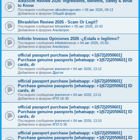
AlkaSlim Review 2026: Ingredients, Benefits, Safety & What
to Know
Последнее сообщение
alkaslimcapsules
«
06 авг 2026, 09:13
Добавлено в форуме
Общий форум
Bhraskilon Review 2026 - Scam Or Legit?
Последнее сообщение
bhraskilon
«
05 авг 2026, 15:42
Добавлено в форуме
Альбатрос
Infinito Invexus Opiniones 2026 -¿Estafa o legítimo?
Последнее сообщение
infinitoinvexus
«
04 авг 2026, 15:50
Добавлено в форуме
Альбатрос
official passport purchase [whatsapp: +1(672)2050601]
Purchase genuine passports [whatsapp: +1(672)2050601] ID
cards, dr
Последнее сообщение
jeannevol
«
04 авг 2026, 13:12
Добавлено в форуме
Другое
official passport purchase [whatsapp: +1(672)2050601]
Purchase genuine passports [whatsapp: +1(672)2050601] ID
cards, dr
Последнее сообщение
jeannevol
«
04 авг 2026, 13:11
Добавлено в форуме
КПЛ 16-30
official passport purchase [whatsapp: +1(672)2050601]
Purchase genuine passports [whatsapp: +1(672)2050601] ID
cards, dr
Последнее сообщение
jeannevol
«
04 авг 2026, 13:10
Добавлено в форуме
КПЛ 5-30
official passport purchase [whatsapp: +1(672)2050601]
Purchase genuine passports [whatsapp: +1(672)2050601] ID