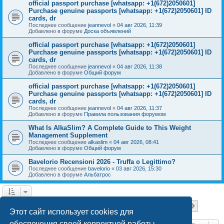
official passport purchase [whatsapp: +1(672)2050601]
Purchase genuine passports [whatsapp: +1(672)2050601] ID
cards, dr
Последнее сообщение
jeannevol
«
04 авг 2026, 11:39
Добавлено в форуме
Доска объявлений
official passport purchase [whatsapp: +1(672)2050601]
Purchase genuine passports [whatsapp: +1(672)2050601] ID
cards, dr
Последнее сообщение
jeannevol
«
04 авг 2026, 11:38
Добавлено в форуме
Общий форум
official passport purchase [whatsapp: +1(672)2050601]
Purchase genuine passports [whatsapp: +1(672)2050601] ID
cards, dr
Последнее сообщение
jeannevol
«
04 авг 2026, 11:37
Добавлено в форуме
Правила пользования форумом
What Is AlkaSlim? A Complete Guide to This Weight
Management Supplement
Последнее сообщение
alkaslim
«
04 авг 2026, 08:41
Добавлено в форуме
Общий форум
Bavelorio Recensioni 2026 - Truffa o Legittimo?
Последнее сообщение
bavelorio
«
03 авг 2026, 15:30
Добавлено в форуме
Альбатрос
Страница
1
из
18
1
2
3
4
5
18
След.
Найдено 447 результатов
…
Этот сайт использует cookies для
обеспечения своей корректной работы.